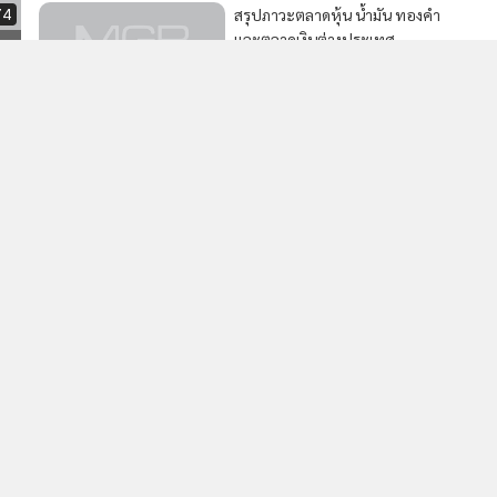
74
สรุปภาวะตลาดหุ้น น้ำมัน ทองคำ
และตลาดเงินต่างประเทศ
104
2
ทย
ข้า
กรุงไทย หนุนเยาวชนสร้างนวัตกรรมชุมชน ผ่านเวที "ฮักแม่
4
Hackathon" ทีม Jernae จุฬาฯ คว้าแชมป์ ใช้ AI ติดตาม
ทรัพย์สินสูญหาย
วอื่นในหมวด