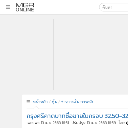
เลือกเครื่องมือท
•
หน้าหลัก
ค้นหา
•
ทันเหตุการณ์
Google
•
ภาคใต้
•
ภูมิภาค
MGR Onl
•
Online Section
ค้นหาขั
•
บันเทิง
•
ผู้จัดการรายวัน
•
คอลัมนิสต์
•
ละคร
•
CbizReview
•
Cyber BIZ
หน้าหลัก
หุ้น
ข่าวการเงิน-การคลัง
•
ผู้จัดกวน
กรุงศรีคาดบาทซื้อขายในกรอบ 32.50-32.
•
Good health & Well-being
•
Green Innovation & SD
เผยแพร่:
13 เม.ย. 2563 16:51
ปรับปรุง:
13 เม.ย. 2563 16:59
โดย: 