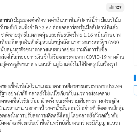
107
(มหาชน)
มีมุมมองต่อทิศทางค่าเงินบาทในสัปดาห์นี้ว่า มีแนวโน้ม
ระดับปิดแข็งค่าที่ 32.67 ต่อดอลลาร์สหรัฐเมื่อสัปดาห์ที่แล้ว
่างชาติขายสุทธิในตลาดหุ้นและพันธบัตรไทย 1.16 หมื่นล้านบาท
เทียบกับสกุลเงินสำคัญส่วนใหญ่หลังธนาคารกลางสหรัฐฯ (เฟด)
สนับสนุนธุรกิจขนาดกลางและขนาดย่อม รวมถึงการรับซื้อ
คล่องให้แก่ระบบการเงินซึ่งได้รับผลกระทบจาก COVID-19 ทางด้าน
้เศรษฐกิจขนาด 5 แสนล้านยูโร แต่ยังไม่ได้ข้อสรุปในเรื่องรูป
บาดของเชื้อไวรัสโคโรนาและมาตรการเยียวยาผลกระทบจากประเทศ
ฐฯ อย่างไรก็ดี ตลาดยังไม่แน่ใจเกี่ยวกับแนวทางผ่อนคลาย
องเชื้อไวรัสกลับมาอีกครั้ง ขณะที่ความเสียหายทางเศรษฐกิจ
เป็นเวลานาน นอกจากนี้ ราคาน้ำมันตอบรับอย่างจำกัดต่อกรณีกลุ่ม
อตกลงในการปรับลดการผลิตครั้งใหญ่ โดยตลาดยังกังวลเกี่ยวกับ
ยังคงลังเลที่จะกลับเข้าซื้อสินทรัพย์เสี่ยงจนกว่าจะมีสัญญาณบวก
ง