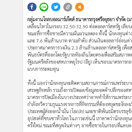
•
Management & HR
•
MGR Live
•
Infographic
กลุ่มงานโกลบอลมาร์เก็ตส์ ธนาคารกรุงศรีอยุธยา จำกัด 
•
การเมือง
เคลื่อนไหวในกรอบ 32.50-32.90 ต่อดอลลาร์สหรัฐ เทียบกับ
•
ท่องเที่ยว
ขณะที่การซื้อขายมีความผันผวนลดลง ทั้งนี้ นักลงทุนต
และ 7.6 พันล้านบาท ตามลำดับ ส่วนเงินดอลลาร์อ่อนค่า
•
กีฬา
ประกาศมาตรการวงเงิน 2.3 ล้านล้านดอลลาร์สหรัฐ เพื่อ
•
ต่างประเทศ
พันธบัตรที่ออกโดยรัฐบาลท้องถิ่นโดยตรงเพื่อเสริมสภาพ
•
Special Scoop
รัฐมนตรีคลังของสหภาพยุโรป (อียู) เห็นชอบมาตรการกอบกู
•
เศรษฐกิจ-ธุรกิจ
แบบการระดมทุน
•
จีน
•
ชุมชน-คุณภาพชีวิต
ทั้งนี้ มองว่านักลงทุนจะติดตามสถานการณ์การแพร่ระ
•
อาชญากรรม
เศรษฐกิจหลัก รวมถึงการเปิดเผยข้อมูลยอดค้าปลีกของสหรั
•
Motoring
มาตรการปิดเมืองในบางประเทศว่าอาจทำให้การแพร่ระบาดข
กำลังทวีความรุนแรงจากการที่กิจกรรมที่ต้องหยุดชะงักลง
•
เกม
ประเทศผู้ส่งออกน้ำมัน (โอเปก) และชาติพันธมิตรบรรลุข้
•
วิทยาศาสตร์
อุปสงค์ที่ซบเซาทั่วโลก ในภาวะเช่นนี้ เราคาดว่านักลงทุน
•
SMEs
ครั้งใหม่ ขณะที่สกุลเงินต่างๆ อาจซื้อขายในกรอบที่แคบล
•
หุ้น