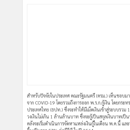
•
อินโดจีน
•
กองทุนรวม
•
Celeb Online
•
Factcheck
•
ญี่ปุ่น
•
News1
•
Gotomanager
สำหรับปัจจัยในประเทศ คณะรัฐมนตรี (ครม.) เห็นชอบมาตร
จาก COVID-19 โดยรวมถึงการออก พ.ร.ก.กู้เงิน โดยกระ
ประเทศไทย (ธปท.) ซึ่งจะทำให้มีเม็ดเงินเข้าสู่ระบบรวม 1.
วงเงินไม่เกิน 1 ล้านล้านบาท ซึ่งจะกู้เป็นสกุลเงินบาทเ
คลังจะเริ่มดำเนินการจัดหาแหล่งเงินกู้ในเดือน พ.ค.นี้ แล