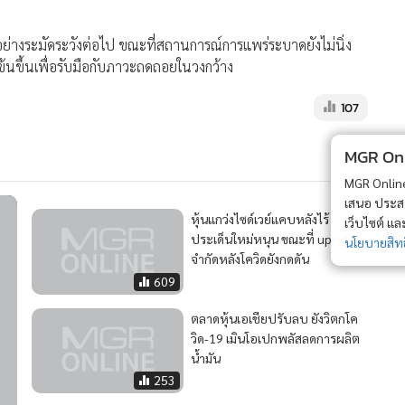
่างระมัดระวังต่อไป ขณะที่สถานการณ์การแพร่ระบาดยังไม่นิ่ง
ข้นขึ้นเพื่อรับมือกับภาวะถดถอยในวงกว้าง
107
MGR Onli
MGR Online 
เสนอ ประสบก
หุ้นแกว่งไซด์เวย์แคบหลังไร้
เว็บไซต์ แ
ประเด็นใหม่หนุน ขณะที่ upside
นโยบายสิทธ
จำกัดหลังโควิดยังกดดัน
609
ตลาดหุ้นเอเชียปรับลบ ยังวิตกโค
วิด-19 เมินโอเปกพลัสลดการผลิต
น้ำมัน
253