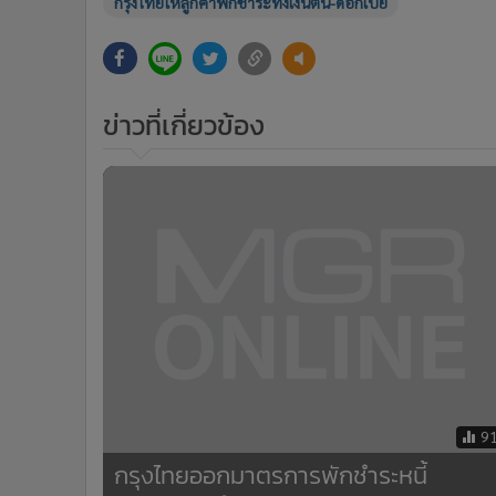
9
กรุงไทยออกมาตรการพักชำระหนี้
เยียวยาลูกค้าจากพิษโควิด-19
ข่าวในหมวดล่าสุด
1
รถEVจ่อถูกลงเกือบแสน คลังเล็งดึงค่ายรถ ตั้งโรงงานในไ
finbiz by ttb แนะ SME ใช้ข้อมูลธุรกิจคุมเกม เพิ่มโอกาสเ
3
ถึงสินเชื่อ