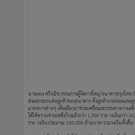
นายผยง ศรีวณิช กรรมการผู้จัดการใหญ่ ธนาคารกรุงไทย 
ส่งผลกระทบต่อลูกค้าของธนาคาร ทั้งลูกค้ารายย่อยและลูกค้
มาตรการต่างๆ เพื่อเยียวยาช่วยเหลือและบรรเทาความเดือด
ได้ให้ความช่วยเหลือไปแล้วกว่า 1,500 ราย วงเงินกว่า 30
ราย วงเงินประมาณ 250,000 ล้านบาท รวมวงเงินทั้งสิ้
“ธนาคารยังคงเดินหน้าให้ความช่วยเหลืออย่างเต็มที่ และ
เปลี่ยนแปลงไป ล่าสุด ธนาคารพักชำระหนี้ให้ลูกค้ารายย่อ
3 เดือน ทั้งลูกค้าสินเชื่อบุคคล ได้แก่ สินเชื่อ Smart Mone
วงเงินกู้ไม่เกิน 3 ล้านบาท รวมทั้งสินเชื่อธุรกิจที่มีวงเ
ได้ตั้งแต่วันนี้-30 มิถุนายน 2563”
นอกเหนือจากมาตรการดังกล่าว ธนาคารยังพักชำระเงินต้น 
ระยะเวลาชำระหนี้ตั๋วสัญญาใช้เงิน (P/N) และสินเชื่อ Tra
รวมทั้งให้สินเชื่อกรุงไทยต้านภัยโควิด-19 ดอกเบี้ยเริ่มต้นท
ธรรมเนียม บสย. ค้ำประกัน 4 ปี ทำธุรกรรมโอน รับ จ่าย ไม
วิด-19 เช่น ธุรกิจที่เกี่ยวกับการท่องเที่ยว โรงแรม รถเช่