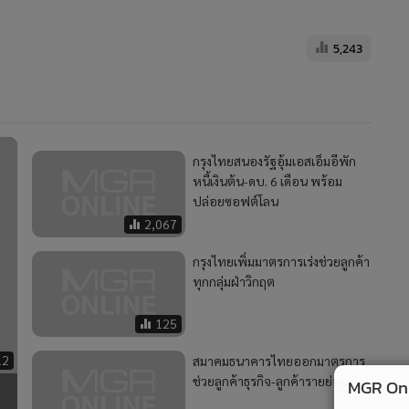
กรุงไทยเพิ่มมาตรการเร่งช่วยลูกค้า
ทุกกลุ่มฝ่าวิกฤต
125
12
สมาคมธนาคารไทยออกมาตรการ
ช่วยลูกค้าธุรกิจ-ลูกค้ารายย่อย
169
2
ทย
ข้า
กรุงไทย หนุนเยาวชนสร้างนวัตกรรมชุมชน ผ่านเวที "ฮักแม่
4
Hackathon" ทีม Jernae จุฬาฯ คว้าแชมป์ ใช้ AI ติดตาม
ทรัพย์สินสูญหาย
MGR Onli