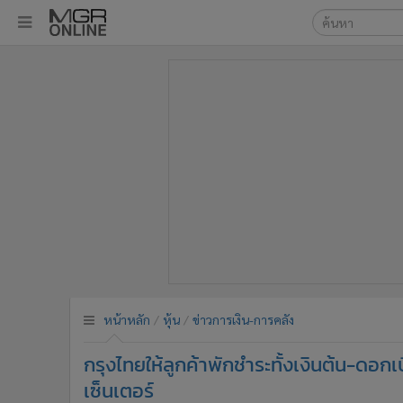
เลือกเครื่องมือท
•
หน้าหลัก
ค้นหา
•
ทันเหตุการณ์
Google
•
ภาคใต้
•
ภูมิภาค
MGR Onl
•
Online Section
ค้นหาขั
•
บันเทิง
•
ผู้จัดการรายวัน
•
คอลัมนิสต์
•
ละคร
•
CbizReview
•
Cyber BIZ
หน้าหลัก
หุ้น
ข่าวการเงิน-การคลัง
•
ผู้จัดกวน
กรุงไทยให้ลูกค้าพักชำระทั้งเงินต้น-ดอกเ
•
Good health & Well-being
•
Green Innovation & SD
เซ็นเตอร์