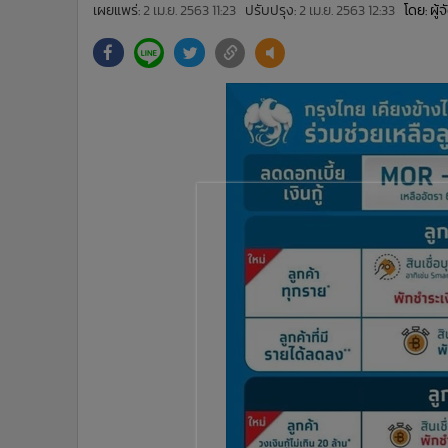
•
Management & HR
เผยแพร่:
2 เม.ย. 2563 11:23
ปรับปรุง:
2 เม.ย. 2563 12:33
โดย: ผู
•
MGR Live
•
Infographic
•
การเมือง
•
ท่องเที่ยว
•
กีฬา
•
ต่างประเทศ
•
Special Scoop
•
เศรษฐกิจ-ธุรกิจ
•
จีน
•
ชุมชน-คุณภาพชีวิต
•
อาชญากรรม
•
Motoring
•
เกม
•
วิทยาศาสตร์
•
SMEs
•
หุ้น