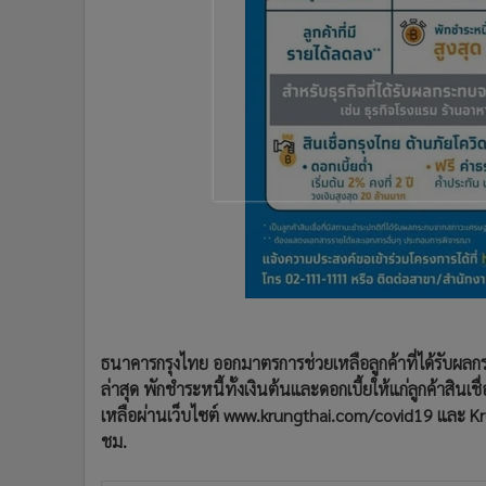
•
อินโดจีน
•
กองทุนรวม
•
Celeb Online
•
Factcheck
•
ญี่ปุ่น
•
News1
•
Gotomanager
ธนาคารกรุงไทย ออกมาตรการช่วยเหลือลูกค้าที่ได้รับผล
ล่าสุด พักชำระหนี้ทั้งเงินต้นและดอกเบี้ยให้แก่ลูกค้าสิน
เหลือผ่านเว็บไซต์ www.krungthai.com/covid19 และ K
ชม.