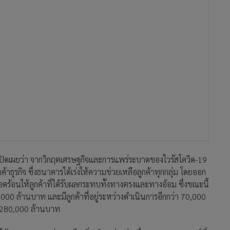
เปิดเผยว่า จากวิกฤตเศรษฐกิจและการแพร่ระบาดของไวรัสโควิด-19
าธุรกิจ ซึ่งธนาคารได้เร่งให้ความช่วยเหลือลูกค้าทุกกลุ่ม โดยออก
ร้อนให้ลูกค้าที่ได้รับผลกระทบทั้งทางตรงและทางอ้อม ซึ่งขณะนี้
,000 ล้านบาท และมีลูกค้าที่อยู่ระหว่างดำเนินการอีกกว่า 70,000
น 280,000 ล้านบาท
ได้ออกมาตรการช่วยเหลือเพิ่มเติมอย่างต่อเนื่องตามสถานการณ์ที่
ยและลูกค้าธุรกิจที่มีสถานะชำระปกติ ทั้งเงินต้นและดอกเบี้ยนาน
y และสินเชื่ออเนกประสงค์ 5 Plus และสินเชื่อเพื่อที่อยู่อาศัยที่มี
งินกู้ไม่เกิน 20 ล้านบาท โดยสามารถยื่นความประสงค์เข้าร่วมโครงการ
12 เดือนให้แก่ลูกค้ารายย่อย พักชำระเงินต้น 12 เดือน ขยาย
de Finance ออกไปอีก 6 เดือน สำหรับลูกค้าธุรกิจที่มีรายได้ลดลง
ี่ 2% ต่อปี คงที่ 2 ปีแรก วงเงินกู้สูงสุด 20 ล้านบาท ฟรีค่า
่คิดค่าธรรมเนียมนาน 1 ปี กับลูกค้าธุรกิจที่ได้รับผลกระทบจากโค
า ร้านขายของฝาก ของที่ระลึก