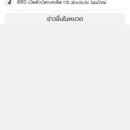
4
ทีทีบี เปิดตัวบัตรเครดิต ttb absolute โฉมใหม่
ข่าวอื่นในหมวด
ติดตามข่าวสารผ่านทาง LINE
MGR Online Application
ติดตาม MGR Online