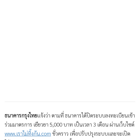
•
เกม
•
วิทยาศาสตร์
•
SMEs
•
หุ้น
•
อินโดจีน
•
กองทุนรวม
•
Celeb Online
•
Factcheck
•
ญี่ปุ่น
•
News1
•
Gotomanager
ธนาคารกรุงไทย
แจ้งว่า ตามที่ ธนาคารได้ปิดระบบลงทะเบียนเข้า
ร่วมมาตรการ เยียวยา 5,000 บาท เป็นเวลา 3 เดือน ผ่านเว็บไซต์
www.เราไม่ทิ้งกัน.com
ชั่วคราว เพื่อปรับปรุงระบบและจะเปิด