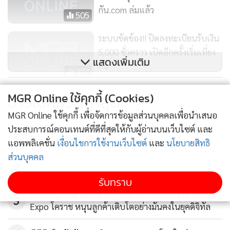
กัน.com ล่มแล้ว
505
ระบบขัดข้อง!! ปิดลงทะเบียนรับเงิน
5,000 ชั่วคราว เปิดอีกครั้งเริ่มเที่ยง
แสดงเพิ่มเติม
คืน
377
กรุงไทย แจ้งปิดทำการ 27-29 มี.ค.
MGR Online ใช้คุกกี้ (Cookies)
ข่าวในหมวดล่าสุด
63 เพื่อป้องกันโควิด-19
MGR Online ใช้คุกกี้ เพื่อจัดการข้อมูลส่วนบุคคลเพื่อนำเสนอ
9,626
finbiz by ttb แนะ SME ใช้ข้อมูลธุรกิจคุมเกม เพิ่ม
ประสบการณ์คอนเทนต์ที่ดีที่สุดให้กับผู้อ่านบนเว็บไซต์ และ
1
โอกาสเข้าถึงสินเชื่อ
แอพพลิเคชั่น
เงื่อนไขการใช้งานเว็บไซต์
และ
นโยบายสิทธิ
ส่วนบุคคล
2
รับทราบ
แบงก์กรุงเทพ จัดเต็มโซลูชันทางการเงินในงาน Money
3
Expo โคราช หนุนลูกค้าเติบโตอย่างมั่นคงในยุคดิจิทัล