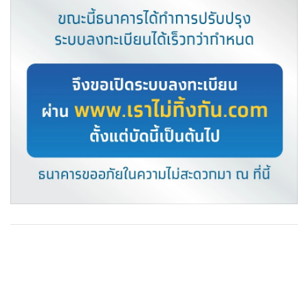
•
Good health & Well-being
•
Green Innovation & SD
•
Management & HR
•
MGR Live
•
Infographic
•
การเมือง
•
ท่องเที่ยว
•
กีฬา
•
ต่างประเทศ
•
Special Scoop
•
เศรษฐกิจ-ธุรกิจ
•
จีน
•
ชุมชน-คุณภาพชีวิต
•
อาชญากรรม
•
Motoring