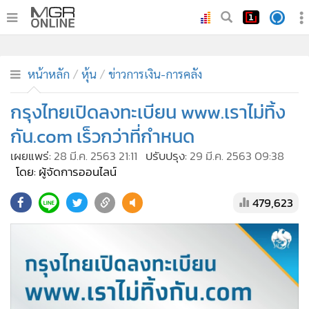
•
หน้าหลัก
•
ทันเหตุการณ์
หน้าหลัก
หุ้น
ข่าวการเงิน-การคลัง
•
ภาคใต้
กรุงไทยเปิดลงทะเบียน www.เราไม่ทิ้ง
•
ภูมิภาค
กัน.com เร็วกว่าที่กำหนด
•
Online Section
เผยแพร่:
28 มี.ค. 2563 21:11
ปรับปรุง:
29 มี.ค. 2563 09:38
•
บันเทิง
โดย: ผู้จัดการออนไลน์
•
ผู้จัดการรายวัน
479,623
•
คอลัมนิสต์
•
ละคร
•
CbizReview
•
Cyber BIZ
•
ผู้จัดกวน