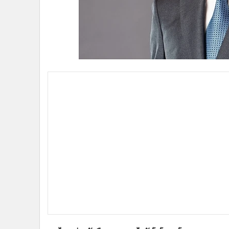
•
อินโดจีน
•
กองทุนรวม
•
Celeb Online
•
Factcheck
•
ญี่ปุ่น
•
News1
•
Gotomanager