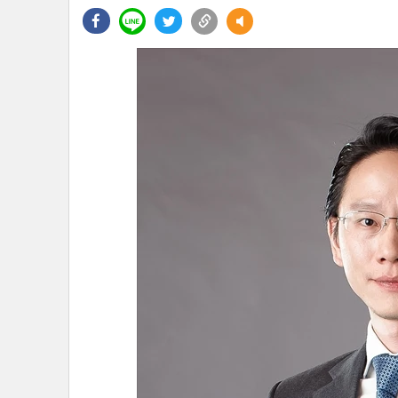
•
Management & HR
•
MGR Live
•
Infographic
•
การเมือง
•
ท่องเที่ยว
•
กีฬา
•
ต่างประเทศ
•
Special Scoop
•
เศรษฐกิจ-ธุรกิจ
•
จีน
•
ชุมชน-คุณภาพชีวิต
•
อาชญากรรม
•
Motoring
•
เกม
•
วิทยาศาสตร์
•
SMEs
•
หุ้น