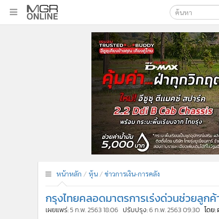
เลือกเครื่องมือท
•
หน้าหลัก
ค้นหา
•
ทันเหตุการณ์
Google
•
ภาคใต้
•
ภูมิภาค
MGR Onl
•
Online Section
ค้นหาขั
•
บันเทิง
•
ผู้จัดการรายวัน
•
คอลัมนิสต์
•
ละคร
•
CbizReview
•
Cyber BIZ
หน้าหลัก
หุ้น
ข่าวการเงิน-การคลัง
•
ผู้จัดกวน
กรุงไทยคลอดมาตรการเร่งด่วนช่วยลูกค้า
•
Good health & Well-being
•
Green Innovation & SD
เผยแพร่:
5 ก.พ. 2563 18:06
ปรับปรุง:
6 ก.พ. 2563 09:30
โดย: 