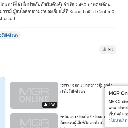
อนภาษีได้ เบี้ยประกันภัยเริ่มต้นคุ้มค่าเพียง 450 บาทต่อเดือน
รมธรรม์ ผู้สนใจสอบถามรายละเอียดได้ที่ KrungthaiCall Center 0-
ktb.co.th
วรัสโคโรนา
192
"ธพว." ออก 3 มาตรการอุ้มลูกค้า
ฝ่าไวรัสโคโรนา
MGR Onli
MGR Online 
138
เสนอ ประสบก
เว็บไซต์ แ
คปภ. แจง ประกัน 3 ประเภท
นโยบายสิทธ
คุ้มครองผู้เสียชีวิตจากโรคไวรัส