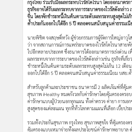
กรุงไทย ร่วมรับมือผลกระทบไวรัสโคโรนา โดยออกมาตรการเ
ธุรกิจอาจได้รับผลกระทบจากการระบาดของไวรัสดังกล่าว เช่น
จีน โดยพักชำระหนี้เงินต้นตามระดับผลกระทบสูงสุดไม่เก
ค้ำประกันออกไปได้อีก 5 ปี ตลอดจนสนับสนุนค่าธรรมเนี
นายพิชิต จงสฤษดิ์หวัง ผู้ช่วยกรรมการผู้จัดการใหญ่อาว
ว่า จากสถานการณ์การแพร่ระบาดของไวรัสโคโรนาสายพันธุ์
ไปอีกหลายประเทศ ซึ่งธนาคารได้ออกมาตรการเร่งด่วน เพื่
ผลกระทบจากการระบาดของไวรัสดังกล่าวเช่น ธุรกิจที่เกี่
ชำระหนี้เงินต้นตามระดับผลกระทบสูงสุดไม่เกิน 12 เดือ
ออกไปได้อีก 5 ปี ตลอดจนสนับสนุนค่าธรรมเนียม บสย.ค
สำหรับลูกค้าและประชาชน ธนาคารมี 2 ผลิตภัณฑ์ที่คุ้มคร
สุขภาพ iHealthy หมดกังวลกับค่ารักษาโดยคุ้มครองครอบ
ค่ารักษาแบบผู้ป่วยนอกทุกแผน ทั้งค่าตรวจ ค่ายา การเ
สูงสุดของแต่ละแผน ทุกที่ทั่วโลกตามแผนที่เลือก เบี้ยประ
รวมทั้งประกันสุขภาพ กรุงไทย สุขภาพสุขใจ ที่คุ้มครองคร
คุ้มครองแบบเหมาจ่ายทั้งผลประโยชน์ค่ารักษาพยาบาล ค่า