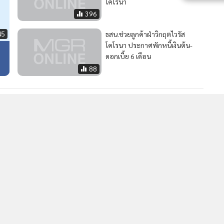
โคโรนา
396
45
ธสน.ช่วยลูกค้าฝ่าวิกฤตไวรัส
โคโรนา ประกาศพักหนี้เงินต้น-
ดอกเบี้ย 6 เดือน
88
2
แม่
แบงก์กรุงเทพ จัดเต็มโซลูชันทางการเงินในงาน Money
4
Expo โคราช หนุนลูกค้าเติบโตอย่างมั่นคงในยุคดิจิทัล
วอื่นในหมวด