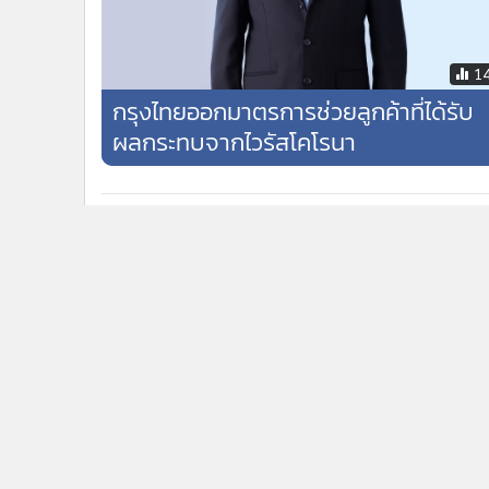
1
กรุงไทยออกมาตรการช่วยลูกค้าที่ได้รับ
ผลกระทบจากไวรัสโคโรนา
ข่าวในหมวดล่าสุด
ทุนเทามีสะดุ้ง! รู้จักยาแรงเลิกแบงก์พัน บีบ1.4แสนล้าน
1
ออกจากรู
กรุงไทย หนุนเยาวชนสร้างนวัตกรรมชุมชน ผ่านเวที "ฮัก
3
Hackathon" ทีม Jernae จุฬาฯ คว้าแชมป์ ใช้ AI ติดตาม
ทรัพย์สินสูญหาย
ข่า