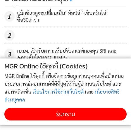
477
แม็กซ์แวลูจะเปลี่ยนเป็น“ท็อปส์” เซ็นทรัลไล่
1
ซื้อ30สาขา
2
ก.ล.ต. เปิดรับความเห็นปรับเกณฑ์กองทุน SRI และ
3
ลงทุนหุ้นโครงการ JUMP+
MGR Online ใช้คุกกี้ (Cookies)
ก.ล.ต.ผนึกแบงก์ชาติคุม USDT คาดออกเกณฑ์กำกับ
4
MGR Online ใช้คุกกี้ เพื่อจัดการข้อมูลส่วนบุคคลเพื่อนำเสนอ
ภายในปีนี้
ประสบการณ์คอนเทนต์ที่ดีที่สุดให้กับผู้อ่านบนเว็บไซต์ และ
แอพพลิเคชั่น
เงื่อนไขการใช้งานเว็บไซต์
และ
นโยบายสิทธิ
ข่าวอื่นในหมวด
ส่วนบุคคล
รับทราบ