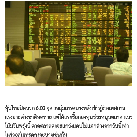
•
Good health & Well-being
•
Green Innovation & SD
•
Management & HR
•
MGR Live
•
Infographic
•
การเมือง
•
ท่องเที่ยว
•
กีฬา
•
ต่างประเทศ
•
Special Scoop
•
เศรษฐกิจ-ธุรกิจ
•
จีน
หุ้นไทยปิดบวก 6.03 จุด วอลุ่มเทรดบางหลังเข้าสู่ช่วงเทศกาล
•
ชุมชน-คุณภาพชีวิต
แรงขายต่างชาติหดหาย แต่ได้แรงซื้อกองทุนช่วยหนุนตลาด แนว
•
อาชญากรรม
โน้มวันพรุ่งนี้ คาดตลาดคงจะแกว่งแคบไม่แตกต่างจากวันนี้เท่า
•
Motoring
ไหร่วอลุ่มเทรดคงจะบางเช่นกัน