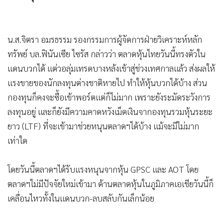
•
เกม
•
วิทยาศาสตร์
•
น.ส.จิตรา อมรธรรม รองกรรมการผู้จัดการฝ่ายวิเคราะห์หลัก
SMEs
ทรัพย์ บล.ฟินันเซีย ไซรัส กล่าวว่า ตลาดหุ้นไทยวันนี้ทรงตัวใน
•
หุ้น
แดนบวกได้ แต่วอลุ่มเทรดบางหล้งเข้าสู่ช่วงเทศกาลแล้ว ส่งผลให้
•
อินโดจีน
แรงขายของนักลงทุนต่างชาติหายไป ทำให้หุ้นบวกได้บ้าง ส่วน
•
กองทุนรวม
กองทุนก็คงจะซื้อเข้าพอร์ตแต่ก็ไม่มาก เพราะยังระมัดระวังการ
•
Celeb Online
ลงทุนอยู่ และก็ยังมีความคาดหวังเม็ดเงินจากองทุนรวมหุ้นระยะ
•
Factcheck
ยาว (LTF) ที่จะเข้ามาช่วยหนุนตลาดฯได้บ้าง แม้จะมีไม่มาก
•
ญี่ปุ่น
เท่าใด
•
News1
•
Gotomanager
โดยวันนี้ตลาดฯได้รับแรงหนุนจากหุ้น GPSC และ AOT โดย
ตลาดฯไม่มีปัจจัยใหม่เข้ามา ด้านตลาดหุ้นในภูมิภาคเอเชียวันนี้ก็
เคลื่อนไหวทั้งในแดนบวก-ลบสลับกันเล็กน้อย