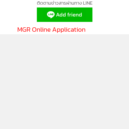
ติดตามข่าวสารผ่านทาง LINE
MGR Online Application
ติดตาม MGR Online
นโยบายความเป็นส่วนตัว
นโยบายการใช้คุกกี้
ข้อกำหนดและเงื่อนไขการใช้บริการ
นโยบายการใช้ข้อมูล Facebook
เกี่ยวกับเรา
ติดต่อเรา
© 2014-2026 mgronline.com. All rights reserved.