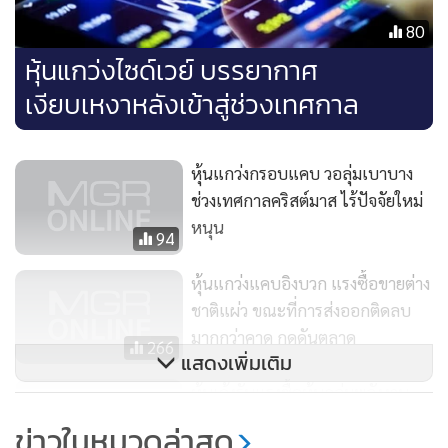
80
หุ้นแกว่งไซด์เวย์ บรรยากาศ
เงียบเหงาหลังเข้าสู่ช่วงเทศกาล
หุ้นแกว่งกรอบแคบ วอลุ่มเบาบาง
ช่วงเทศกาลคริสต์มาส ไร้ปัจจัยใหม่
หนุน
94
หุ้นแกว่งแคบอิงบวก แรงซื้อขายต่าง
ชาติแผ่ว ขณะที่การส่งออกติดลบ
มากกว่าคาด กดดันตลาด
266
แสดงเพิ่มเติม
หุ้นเด้งรับแรงซื้อหุ้นกลุ่มพลังงาน-
แบงก์ จากการทำ Window Dressing
ข่าวในหมวดล่าสุด
คาดหวังเม็ดเงิน LTF หนุน