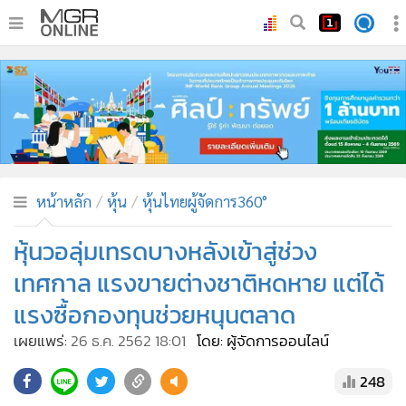
•
หน้าหลัก
•
ทันเหตุการณ์
•
ภาคใต้
•
ภูมิภาค
•
Online Section
หน้าหลัก
หุ้น
หุ้นไทยผู้จัดการ360°
•
บันเทิง
•
ผู้จัดการรายวัน
หุ้นวอลุ่มเทรดบางหลังเข้าสู่ช่วง
•
คอลัมนิสต์
เทศกาล แรงขายต่างชาติหดหาย แต่ได้
•
ละคร
แรงซื้อกองทุนช่วยหนุนตลาด
•
CbizReview
เผยแพร่:
26 ธ.ค. 2562 18:01
โดย: ผู้จัดการออนไลน์
•
Cyber BIZ
•
ผู้จัดกวน
248