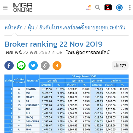
•
หน้าหลัก
หน้าหลัก
หุ้น
อันดับโบรกเกอร์ยอดซื้อขายสูงสุดประจำวัน
•
ทันเหตุการณ์
•
Broker ranking 22 Nov 2019
ภาคใต้
•
ภูมิภาค
เผยแพร่:
22 พ.ย. 2562 21:08
โดย: ผู้จัดการออนไลน์
•
Online Section
177
•
บันเทิง
•
ผู้จัดการรายวัน
•
คอลัมนิสต์
•
ละคร
•
CbizReview
•
Cyber BIZ
•
ผู้จัดกวน