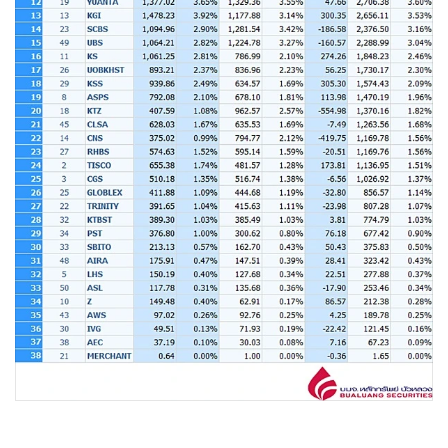
•
Good health & Well-being
•
Green Innovation & SD
•
Management & HR
•
MGR Live
•
Infographic
•
การเมือง
•
ท่องเที่ยว
•
กีฬา
•
ต่างประเทศ
•
Special Scoop
•
เศรษฐกิจ-ธุรกิจ
•
จีน
•
ชุมชน-คุณภาพชีวิต
•
อาชญากรรม
•
Motoring