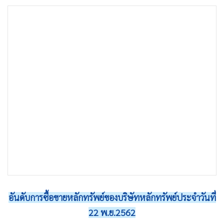
•
เกม
•
วิทยาศาสตร์
•
SMEs
•
หุ้น
•
อินโดจีน
•
กองทุนรวม
•
Celeb Online
•
Factcheck
•
ญี่ปุ่น
•
News1
•
Gotomanager
อันดับการซื้อขายหลักทรัพย์ของบริษัทหลักทรัพย์ประจำวันที่
22 พ.ย.2562