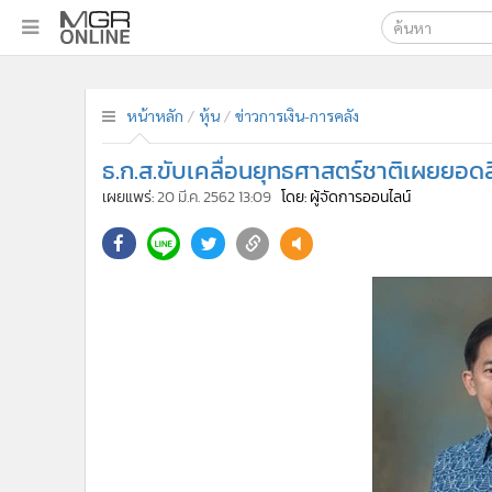
เลือกเครื่องมือท
•
หน้าหลัก
ค้นหา
•
ทันเหตุการณ์
หน้าหลัก
หุ้น
ข่าวการเงิน-การคลัง
Google
•
ภาคใต้
ธ.ก.ส.ขับเคลื่อนยุทธศาสตร์ชาติเผยยอดสิ
•
ภูมิภาค
MGR Onl
เผยแพร่:
20 มี.ค. 2562 13:09
โดย: ผู้จัดการออนไลน์
•
Online Section
ค้นหาขั
•
บันเทิง
•
ผู้จัดการรายวัน
•
คอลัมนิสต์
•
ละคร
•
CbizReview
•
Cyber BIZ
•
ผู้จัดกวน
•
Good health & Well-being
•
Green Innovation & SD