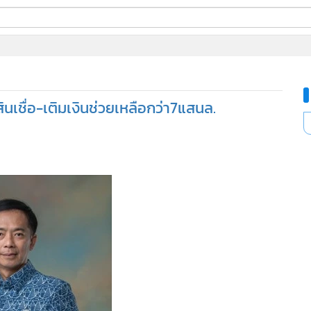
ี่ใช้
นเชื่อ-เติมเงินช่วยเหลือกว่า7แสนล.
ine
้นสูง