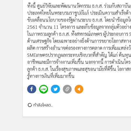
ทั้งนี้ ศูนย์วิจัยและพัฒนานวัตกรรม ธ.ก.ส. ร่วมกับสถา
ประเทศไทยในพระบรมราชูปถัมภ์ ประเมินความสำเร็จด้า
ขับเคลื่อนนโยบายของรัฐผ่านระบบ ธ.ก.ส. โดยนำข้อมูลโ
2561 จำนวน 11 โครงการ และเก็บข้อมูลจากกลุ่มตัวอย่า
ในภาพรวมลูกค้า ธ.ก.ส. ทั้งสหกรณ์เกษตร ผู้ประกอบก
ด้านเศรษฐกิจ โดยเฉพาะอย่างยิ่งด้านการขยายโอกาสทางเ
ผลิต การสร้างอำนาจต่อรองทางการตลาด การเพิ่มแหล่ง
SMEเกษตรปรากฎผลกระทบเชิงบวกที่สำคัญ ได้แก่ ต้นทุ
อาชีพและมีการจ้างงานเพิ่มขึ้น นอกจากนี้ การดำเนินโค
ลูกค้า ธ.ก.ส. ในเรื่องสุขภาพและสุขอนามัยที่ดีขึ้น โอกาส
รู้ทางการเงินที่เพิ่มมากขึ้น
กำลังโหลด...