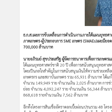
•
Management & HR
•
MGR Live
•
Infographic
•
การเมือง
•
ท่องเที่ยว
ธ.ก.ส.เผยการขับเคลื่อนการดำเนินงานภายใต้แผนยุทธศาส
•
กีฬา
ภาคเกษตร-ผู้ประกอบการ SME เกษตร (SMAEs)เผยมียอดอำ
•
ต่างประเทศ
700,000 ล้านบาท
•
Special Scoop
•
เศรษฐกิจ-ธุรกิจ
นายอภิรมย์ สุขประเสริฐ ผู้จัดการธนาคารเพื่อการเกษตร
•
จีน
ใต้แผนยุทธศาสตร์ชาติ 20 ปี เพื่อการสนับสนุนยุทธศา
•
ชุมชน-คุณภาพชีวิต
โดยเป็นกลไกสำคัญในการสนับสนุนเงินให้ความช่วยเหลือเ
•
อาชญากรรม
เกษตรกร และสถาบันเกษตร รวม 65,931 ล้านบาท ได้แก่
•
Motoring
จำนวน 149,949 ราย จำนวนเงิน 2,025 ล้านบาท การช่วยเ
ย่อย จำนวน 4,092,247 ราย จำนวนเงิน 56,344 ล้านบ
•
เกม
868,618 รายจำนวนเงิน 7,562 ล้านบาท
•
วิทยาศาสตร์
•
SMEs
อีกทั้งโครงการสินเชื่ออัตราดอกเบี้ยผ่อนปรนรวม 48 โค
•
หุ้น