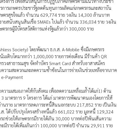
าร่วมโครงการ เพื่อสนับสนุนการปฏิรูปภาคเกษตรตามแนวทางประชา
าตรการเกษตรประชารัฐลดต้นทุนการผลิตแก่เกษตรกรและสถาบัน
เกษตรสุขใจแล้ว จำนวน 629,774 ราย วงเงิน 14,300 ล้านบาท
ายสนับสนุนสินเชื่อ SMAEs ไปแล้ว จำนวน 336,034 ราย วงเงิน
รกรผู้มีบัตรสวัสดิการแห่งรัฐแล้วกว่า 300,000 ราย
shless Society) โดยพัฒนา ธ.ก.ส. A-Mobile ซึ่งมีเกษตรกร
้มเติบโตมากกว่า 1,000,000 รายการต่อเดือน มีร้านค้า QR
บกระทรวงสาธารณสุข จัดทำบัตร Smart Card สำหรับอาสาสมัคร
นวยความสะดวกและลดความซ้ำซ้อนในการจ่ายเงินช่วยเหลือจากภาค
al e-Payment
วามเสมอภาคให้กับสังคม เพื่อลดความเหลื่อมล้ำได้แก่1) ด้าน
าน 3 มาตรการ 9 โครงการ ได้แก่ มาตรการพัฒนาตนเองโดยการให้
ล้านราย มาตรการลดภาระหนี้สินนอกระบบ 217,852 ราย เป็นเงิน
.ส. ได้ปรับปรุงโครงสร้างหนี้แล้ว 661,022 ราย มูลหนี้ 129,324
ถช่วยให้เกษตรกรมีรายได้เกิน 30,000 บาทต่อปีพ้นเส้นความ
ะมีรายได้เพิ่มเกินกว่า 100,000 บาทต่อปี จำนวน 29,911 ราย