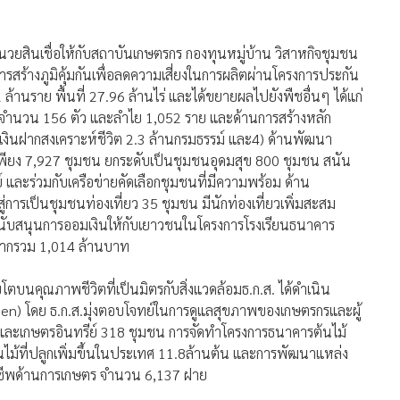
อำนวยสินเชื่อให้กับสถาบันเกษตรกร กองทุนหมู่บ้าน วิสาหกิจชุมชน
สร้างภูมิคุ้มกันเพื่อลดความเสี่ยงในการผลิตผ่านโครงการประกัน
านราย พื้นที่ 27.96 ล้านไร่ และได้ขยายผลไปยังพืชอื่นๆ ได้แก่
น จำนวน 156 ตัว และลำไย 1,052 ราย และด้านการสร้างหลัก
เงินฝากสงเคราะห์ชีวิต 2.3 ล้านกรมธรรม์ และ4) ด้านพัฒนา
ียง 7,927 ชุมชน ยกระดับเป็นชุมชนอุดมสุข 800 ชุมชน สนัน
์ และร่วมกับเครือข่ายคัดเลือกชุมชนที่มีความพร้อม ด้าน
การเป็นชุมชนท่องเที่ยว 35 ชุมชน มีนักท่องเที่ยวเพิ่มสะสม
สนับสนุนการออมเงินให้กับเยาวชนในโครงการโรงเรียนธนาคาร
ินฝากรวม 1,014 ล้านบาท
ตบนคุณภาพชีวิตที่เป็นมิตรกับสิ่งแวดล้อมธ.ก.ส. ได้ดำเนิน
Green) โดย ธ.ก.ส.มุ่งตอบโจทย์ในการดูแลสุขภาพของเกษตรกรและผู้
และเกษตรอินทรีย์ 318 ชุมชน การจัดทำโครงการธนาคารต้นไม้
ไม้ที่ปลูกเพิ่มขึ้นในประเทศ 11.8ล้านต้น และการพัฒนาแหล่ง
อาชีพด้านการเกษตร จำนวน 6,137 ฝาย