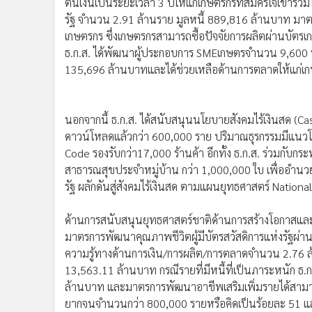
ต้นเงินเป็นระยะเวลา 3 ปีให้แก่เกษตรกรที่สมัครใจเข้
•
อินโดจีน
รัฐ จำนวน 2.91 ล้านราย มูลหนี้ 889,816 ล้านบาท ม
•
กองทุนรวม
เกษตรกร ซึ่งเกษตรกรสามารถซื้อปัจจัยการผลิตผ่านบัตร
•
Celeb Online
ธ.ก.ส. ได้พัฒนาผู้ประกอบการ SMEเกษตรจำนวน 9,600 ร
•
Factcheck
135,696 ล้านบาทและได้ช่วยเหลือด้านการตลาดให้แก่เกษต
•
ญี่ปุ่น
•
News1
นอกจากนี้ ธ.ก.ส. ได้สนับสนุนนโยบายสังคมไร้เงินสด (Ca
•
Gotomanager
ดาวน์โหลดแล้วกว่า 600,000 ราย ปริมาณธุรกรรมมีแนวโน
Code รองรับกว่า17,000 ร้านค้า อีกทั้ง ธ.ก.ส. ร่วมกั
สาธารณสุขประจำหมู่บ้าน กว่า 1,000,000 ใบ เพื่ออำ
รัฐ ผลักดันสู่สังคมไร้เงินสด ตามแผนยุทธศาสตร์ Nation
ด้านการสนับสนุนยุทธศาสตร์ชาติด้านการสร้างโอกาสและค
มาตรการพัฒนาคุณภาพชีวิตผู้มีบัตรสวัสดิการแห่งรัฐผ่
ความรู้ทางด้านการเงิน/การผลิต/การตลาดจำนวน 2.76 
13,563.11 ล้านบาท กรณีรายที่มีหนี้ที่เป็นภาระหนัก ธ.ก
ล้านบาท และมาตรการพัฒนาอาชีพเสริมเพิ่มรายได้สามาร
ยากจนจำนวนกว่า 800,000 รายหรือคิดเป็นร้อยละ 51 แล