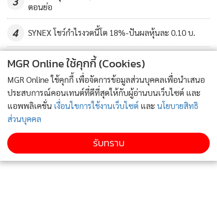
3
ตอนย่อ
4
SYNEX โชว์กำไรงวดนี้โต 18%-ปันผลหุ้นละ 0.10 บ.
ข่าวอื่นในหมวด
MGR Online ใช้คุกกี้ (Cookies)
MGR Online ใช้คุกกี้ เพื่อจัดการข้อมูลส่วนบุคคลเพื่อนำเสนอ
ประสบการณ์คอนเทนต์ที่ดีที่สุดให้กับผู้อ่านบนเว็บไซต์ และ
สัญญาพลาตินัมส่งมอบเดือน ก.ค. เพิ่มขึ้น 2.6 ดอลลาร์สหรัฐฯ
แอพพลิเคชั่น
เงื่อนไขการใช้งานเว็บไซต์
และ
นโยบายสิทธิ
หรือ 0.29% ปิดที่ 908.5 ดอลลาร์สหรัฐฯ ต่อออนซ์
ส่วนบุคคล
สัญญาพัลลาเดียมส่งมอบเดือน มิ.ย. เพิ่มขึ้น 4 ดอลลาร์สหรัฐฯ
รับทราบ
หรือ 0.4% ปิดที่ 975.00 ดอลลาร์สหรัฐฯ ต่อออนซ์
- ดอลลาร์สหรัฐอ่อนค่าลงเมื่อเทียบกับสกุลเงินยูโร และเงินปอนด์
ในการซื้อขายที่ตลาดปริวรรตเงินตรานิวยอร์กเมื่อคืนนี้ (30
พ.ค.) หลังจากสหรัฐฯ เปิดเผยข้อมูลเศรษฐกิจที่ซบเซา ซึ่งรวมถึง