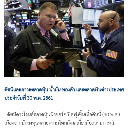
•
Good health & Well-being
•
Green Innovation & SD
•
Management & HR
•
MGR Live
•
Infographic
•
การเมือง
•
ท่องเที่ยว
•
กีฬา
•
ต่างประเทศ
•
Special Scoop
•
เศรษฐกิจ-ธุรกิจ
ดัชนีและภาวะตลาดหุ้น น้ำมัน ทองคำ และตลาดเงินต่างประเทศ
•
จีน
ประจำวันที่ 30 พ.ค. 2561
•
ชุมชน-คุณภาพชีวิต
- ดัชนีดาวโจนส์ตลาดหุ้นนิวยอร์ก ปิดพุ่งขึ้นเมื่อคืนนี้ (30 พ.ค.)
•
อาชญากรรม
เนื่องจากนักลงทุนคลายความวิตกกังวลเกี่ยวกับสถานการณ์
•
Motoring