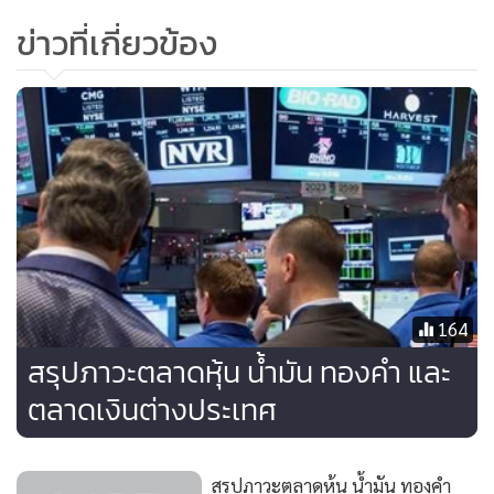
ประจำสัปดาห์ของของสหรัฐฯ จะปรับตัวลดลง
ข่าวที่เกี่ยวข้อง
สัญญาน้ำมันดิบ WTI ส่งมอบเดือน ก.ค. เพิ่มขึ้น 1.48 ดอลลาร์
สหรัฐฯ หรือ 2.2% ปิดที่ 68.21 ดอลลาร์สหรัฐฯ ต่อบาร์เรล
สัญญาน้ำมันดิบเบรนต์ ส่งมอบเดือน ก.ค. พุ่งขึ้น 2.11 ดอลลาร์
สหรัฐฯ หรือ 2.8% ปิดที่ 77.50 ดอลลาร์สหรัฐฯ ต่อบาร์เรล
- สัญญาทองคำตลาดนิวยอร์กปิดบวกเมื่อคืนนี้ (30 พ.ค.) โดยได้
ปัจจัยหนุนจากสกุลเงินดอลลาร์สหรัฐฯ ที่อ่อนค่าลงเมื่อเทียบกับ
สกุลเงินหลักๆ หลังจากมีรายงานว่า ตัวเลขผลิตภัณฑ์มวลรวม
164
ภายในประเทศ (GDP) ของสหรัฐฯ ขยายตัวต่ำกว่าคาดในไตรมาส
สรุปภาวะตลาดหุ้น น้ำมัน ทองคำ และ
1
ตลาดเงินต่างประเทศ
สัญญาทองคำตลาด COMEX (Commodity Exchange) ส่งมอบ
สรุปภาวะตลาดหุ้น น้ำมัน ทองคำ
เดือน ส.ค. เพิ่มขึ้น 2.4 ดอลลาร์สหรัฐฯ หรือ 0.18% ปิดที่