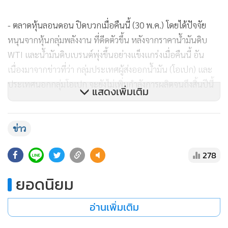
- ตลาดหุ้นลอนดอน ปิดบวกเมื่อคืนนี้ (30 พ.ค.) โดยได้ปัจจัย
หนุนจากหุ้นกลุ่มพลังงาน ที่ดีดตัวขึ้น หลังจากราคาน้ำมันดิบ
WTI และน้ำมันดิบเบรนต์พุ่งขึ้นอย่างแข็งแกร่งเมื่อคืนนี้ อัน
เนื่องมาจากข่าวที่ว่า กลุ่มประเทศผู้ส่งออกน้ำมัน (โอเปก) และ
ประเทศนอกกลุ่มโอเปก จะยังไม่เพิ่มกำลังการผลิตจนถึงสิ้นปีนี้
แสดงเพิ่มเติม
ทั้งนี้ ดัชนี FTSE 100 ตลาดหุ้นลอนดอน ปิดที่ 7,689.57 จุด
เพิ่มขึ้น 56.93 จุด หรือ +0.75%
ข่าว
278
- สัญญาน้ำมันดิบเวสต์เท็กซัส (WTI) ตลาดนิวยอร์กปิดพุ่งขึ้น
กว่า 2% เมื่อคืนนี้ (30 พ.ค.) ขานรับรายงานที่ว่า ซาอุดิอาระเบีย
ยอดนิยม
กลุ่มประเทศผู้ส่งออกน้ำมัน (โอเปก) และประเทศนอกกลุ่ม
โอเปก จะยังไม่เพิ่มกำลังการผลิตจนถึงสิ้นปีนี้ นอกจากนี้ ตลาด
อ่านเพิ่มเติม
ยังได้รับปัจจัยหนุนจากการคาดการณ์ที่ว่า สต๊อกน้ำมันดิบ