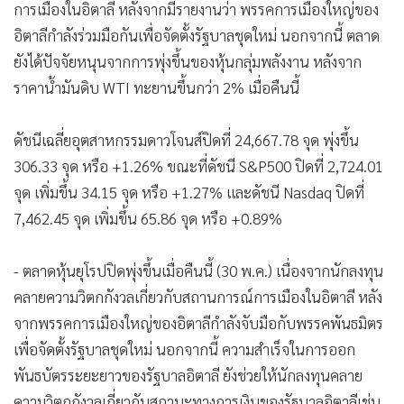
การเมืองในอิตาลี หลังจากมีรายงานว่า พรรคการเมืองใหญ่ของ
•
เกม
อิตาลีกำลังร่วมมือกันเพื่อจัดตั้งรัฐบาลชุดใหม่ นอกจากนี้ ตลาด
•
วิทยาศาสตร์
ยังได้ปัจจัยหนุนจากการพุ่งขึ้นของหุ้นกลุ่มพลังงาน หลังจาก
•
SMEs
ราคาน้ำมันดิบ WTI ทะยานขึ้นกว่า 2% เมื่อคืนนี้
•
หุ้น
•
อินโดจีน
ดัชนีเฉลี่ยอุตสาหกรรมดาวโจนส์ปิดที่ 24,667.78 จุด พุ่งขึ้น
•
กองทุนรวม
306.33 จุด หรือ +1.26% ขณะที่ดัชนี S&P500 ปิดที่ 2,724.01
•
Celeb Online
จุด เพิ่มขึ้น 34.15 จุด หรือ +1.27% และดัชนี Nasdaq ปิดที่
•
Factcheck
7,462.45 จุด เพิ่มขึ้น 65.86 จุด หรือ +0.89%
•
ญี่ปุ่น
•
News1
- ตลาดหุ้นยุโรปปิดพุ่งขึ้นเมื่อคืนนี้ (30 พ.ค.) เนื่องจากนักลงทุน
•
Gotomanager
คลายความวิตกกังวลเกี่ยวกับสถานการณ์การเมืองในอิตาลี หลัง
จากพรรคการเมืองใหญ่ของอิตาลีกำลังจับมือกับพรรคพันธมิตร
เพื่อจัดตั้งรัฐบาลชุดใหม่ นอกจากนี้ ความสำเร็จในการออก
พันธบัตรระยะยาวของรัฐบาลอิตาลี ยังช่วยให้นักลงทุนคลาย
ความวิตกกังวลเกี่ยวกับสถานะทางการเงินของรัฐบาลอิตาลีเช่น