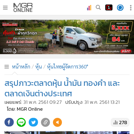
•
หน้าหลัก
•
ทันเหตุการณ์
•
ภาคใต้
•
ภูมิภาค
•
Online Section
หน้าหลัก
หุ้น
หุ้นไทยผู้จัดการ360°
•
บันเทิง
•
ผู้จัดการรายวัน
สรุปภาวะตลาดหุ้น น้ำมัน ทองคำ และ
•
คอลัมนิสต์
ตลาดเงินต่างประเทศ
•
ละคร
เผยแพร่:
31 พ.ค. 2561 09:27
ปรับปรุง:
31 พ.ค. 2561 13:21
•
CbizReview
โดย: MGR Online
•
Cyber BIZ
278
•
ผู้จัดกวน