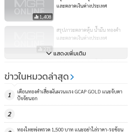
และตลาดเงินต่างประเทศ
1,306.5 ดอลลาร์สหรัฐฯ ต่อออนซ์
1,408
สัญญาโลหะเงินส่งมอบเดือน ก.ค. เพิ่มขึ้น 17.1 เซ็นต์ หรือ
สรุปภาวะตลาดหุ้น น้ำมัน ทองคำ
1.04% ปิดที่ 16.373 ดอลลาร์สหรัฐฯ ต่อออนซ์
และตลาดเงินต่างประเทศ
271
แสดงเพิ่มเติม
สรุปภาวะตลาดหุ้น น้ำมัน ทองคำ
และตลาดเงินต่างประเทศ
ข่าวในหมวดล่าสุด
364
เตือนทองคำเสี่ยงผันผวนแรง GCAP GOLD แนะจับตา
1
ปัจจัยนอก
2
ทองไทยพุ่งพรวด 1,500 บาท แนะอย่าไล่ราคา-รอช้อน