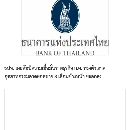
•
Good health & Well-being
•
Green Innovation & SD
•
Management & HR
•
MGR Live
•
Infographic
•
การเมือง
•
ท่องเที่ยว
•
กีฬา
ธปท. เผยดัชนีความเชื่อมั่นทางธุรกิจ ก.ค. ทรงตัว ภาค
•
ต่างประเทศ
อุตสาหกรรมคาดยอดขาย 3 เดือนข้างหน้า ชะลอลง
•
Special Scoop
•
เศรษฐกิจ-ธุรกิจ
•
จีน
•
ชุมชน-คุณภาพชีวิต
•
อาชญากรรม
•
Motoring