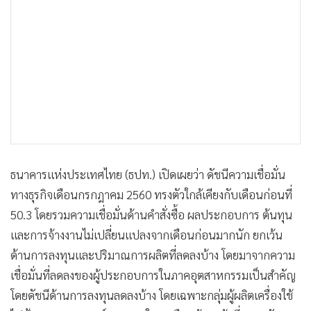
•
เกม
•
วิทยาศาสตร์
•
SMEs
•
หุ้น
•
อินโดจีน
•
กองทุนรวม
•
Celeb Online
•
Factcheck
ธนาคารแห่งประเทศไทย (ธปท.) เปิดเผยว่า ดัชนีความเชื่อมั่น
•
ญี่ปุ่น
ทางธุรกิจเดือนกรกฎาคม 2560 ทรงตัวใกล้เคียงกับเดือนก่อนที่
•
News1
50.3 โดยรวมความเชื่อมั่นด้านคำสั่งซื้อ ผลประกอบการ ต้นทุน
•
Gotomanager
และการจ้างงานไม่เปลี่ยนแปลงจากเดือนก่อนมากนัก ยกเว้น
ด้านการลงทุนและปริมาณการผลิตที่ลดลงบ้าง โดยมาจากความ
เชื่อมั่นที่ลดลงของผู้ประกอบการในภาคอุตสาหกรรมเป็นสำคัญ
โดยดัชนีด้านการลงทุนลดลงบ้าง โดยเฉพาะกลุ่มผู้ผลิตเครื่องใช้