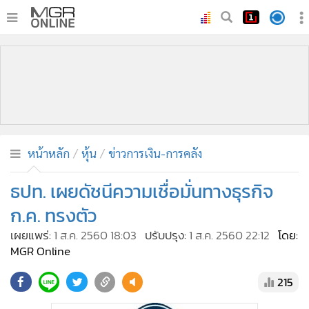
•
หน้าหลัก
•
ทันเหตุการณ์
•
ภาคใต้
•
ภูมิภาค
•
Online Section
หน้าหลัก
หุ้น
ข่าวการเงิน-การคลัง
•
บันเทิง
•
ผู้จัดการรายวัน
ธปท. เผยดัชนีความเชื่อมั่นทางธุรกิจ
•
คอลัมนิสต์
ก.ค. ทรงตัว
•
ละคร
เผยแพร่:
1 ส.ค. 2560 18:03
ปรับปรุง:
1 ส.ค. 2560 22:12
โดย:
•
CbizReview
MGR Online
•
Cyber BIZ
215
•
ผู้จัดกวน