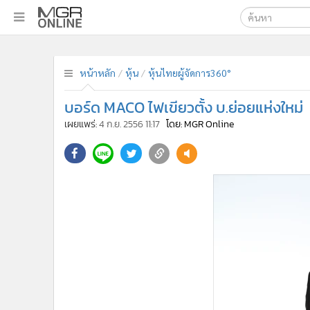
เลือกเครื่องมือท
•
หน้าหลัก
ค้นหา
•
ทันเหตุการณ์
หน้าหลัก
หุ้น
หุ้นไทยผู้จัดการ360°
Google
•
ภาคใต้
บอร์ด MACO ไฟเขียวตั้ง บ.ย่อยแห่งใหม่
•
ภูมิภาค
MGR Onl
เผยแพร่:
4 ก.ย. 2556 11:17
โดย: MGR Online
•
Online Section
ค้นหาขั
•
บันเทิง
•
ผู้จัดการรายวัน
•
คอลัมนิสต์
•
ละคร
•
CbizReview
•
Cyber BIZ
•
ผู้จัดกวน
•
Good health & Well-being
•
Green Innovation & SD