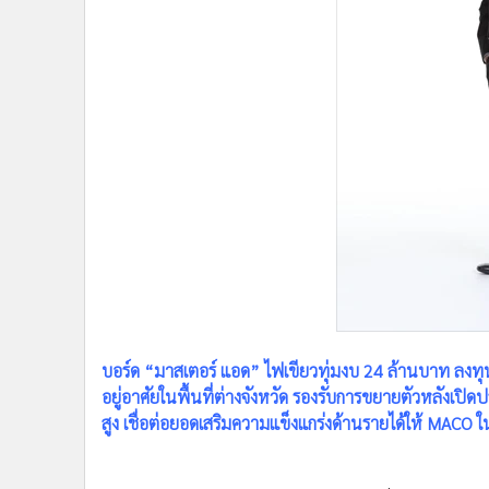
•
Management & HR
•
MGR Live
•
Infographic
•
การเมือง
•
ท่องเที่ยว
•
กีฬา
•
ต่างประเทศ
•
Special Scoop
•
เศรษฐกิจ-ธุรกิจ
•
จีน
•
ชุมชน-คุณภาพชีวิต
•
อาชญากรรม
•
Motoring
บอร์ด “มาสเตอร์ แอด” ไฟเขียวทุ่มงบ 24 ล้านบาท ลงทุน
•
เกม
อยู่อาศัยในพื้นที่ต่างจังหวัด รองรับการขยายตัวหลังเป
•
วิทยาศาสตร์
สูง เชื่อต่อยอดเสริมความแข็งแกร่งด้านรายได้ให้ MACO
•
SMEs
•
หุ้น