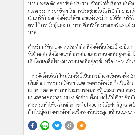
นายนพดล ตัณศลารักษ์ ประธานเจ้าหน้าที่บริหาร บริษัท 
•
อินโดจีน
คณะกรรมการบริษัทฯ ในการประชุมเมื่อวันที่ 3 กันยายนที่ผ่
•
กองทุนรวม
เป็นบริษัทย่อย จัดตั้งบริษัทย่อยแห่งใหม่ ภายใต้ชื่อ บร
•
Celeb Online
ตราไว้ (พาร์) หุ้นละ 10 บาท ซึ่งบริษัท มาสเตอร์ แอนด์ 
•
Factcheck
บาท
•
ญี่ปุ่น
•
News1
สำหรับบริษัท แอด สเปซ จำกัด ที่จัดตั้งขึ้นใหม่นี้ จะม
•
Gotomanager
รับจ้างผลิตสื่อโฆษณาทั้งภายใน และภายนอกที่อยู่อาศัย 
เติบโตของสื่อโฆษณาภายนอกที่อยู่อาศัย หรือ OHM เป็น
“การจัดตั้งบริษัทใหม่ในครั้งนี้เป็นการนำจุดแข็งของทั้ง 2 ก
เพิ่มศักยภาพของบริษัทฯ ในตลาดต่างจังหวัด ซึ่งเป็นอีกตล
แบ่งการตลาดจากงบประมาณของภาครัฐและเอกชน ตลอดจนเพิ
แบ่งตลาดของกลุ่ม OHM อีกด้วย ทั้งหมดนี้ทำให้เราเชื่อมั่น
สามารถทำให้องค์กรเกิดการเติบโตอย่างมีนัยสำคัญ และเป็
ก้าวไปสู่ตลาดต่างจังหวัดเพื่อรองรับประตูอาเซียนใน