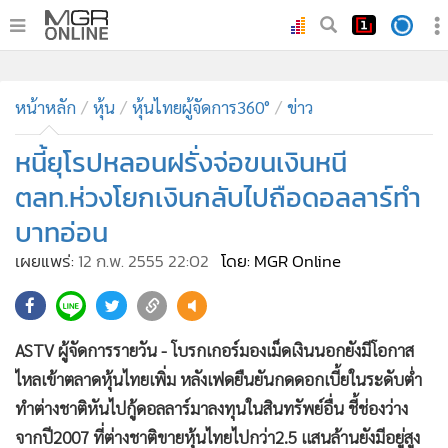
•
หน้าหลัก
•
หน้าหลัก
ทันเหตุการณ์
หุ้น
หุ้นไทยผู้จัดการ360°
ข่าว
•
ภาคใต้
หนี้ยุโรปหลอนฝรั่งจ่อขนเงินหนี
•
ภูมิภาค
ตลท.ห่วงโยกเงินกลับไปถือดอลลาร์ทำ
•
Online Section
บาทอ่อน
•
บันเทิง
เผยแพร่:
12 ก.พ. 2555 22:02
โดย: MGR Online
•
ผู้จัดการรายวัน
•
คอลัมนิสต์
•
ละคร
ASTV ผู้จัดการรายวัน - โบรกเกอร์มองเม็ดเงินนอกยังมีโอกาส
•
CbizReview
ไหลเข้าตลาดหุ้นไทยเพิ่ม หลังเฟดยืนยันกดดอกเบี้ยในระดับต่ำ
•
Cyber BIZ
ทำต่างชาติหันไปกู้ดอลลาร์มาลงทุนในสินทรัพย์อื่น ชี้ช่องว่าง
•
ผู้จัดกวน
จากปี2007 ที่ต่างชาติขายหุ้นไทยไปกว่า2.5 แสนล้านยังมีอยู่สูง