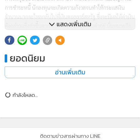
การชำระหนี้ นักลงทุนจะเกิดความกังวลจนทำให้กระแสเงิน
จำนวนมากจะไหลกลับไปที่เงินดอลลาร์สหรัฐ ซึ่งจะมีผลให้ค่าเงิน
แสดงเพิ่มเติม
ดังกล่าวแข็งค่าขึ้นจาก จากปัจจุบันที่ยังอ่อนค่าอยู่ นั่นหมายถึง
ตลาดหุ้นในหลายประเทศมีโอกาสปรับตัวลดลงได้เช่นกัน
“หากดูเฉพาะทางเทคนิคในเรื่องค่าเงินดอลลาร์สหรัฐ ก็พบว่า
ยอดนิยม
ดอลลาร์เริ่มขยับเข้าใกล้แนวรับสำคัญ หลังจากอ่อนค่ามาตั้งแต่
ช่วงกลางเดือนมกราคม ดังนั้นโอกาสกลับไปแข็งค่าอีกครั้งก็มี
อ่านเพิ่มเติม
ความเป็นไปได้”
ขณะเดียวกัน นายอดิศักดิ์ กล่าวถึงหลักทรัพย์ที่น่าลงทุนในช่วงนี้
กำลังโหลด...
ว่า ส่วนตัวมองหุ้นในกลุ่มธนาคาร โดยเฉพาะ ธนาคารกรุงไทย
(KTB) เนื่องจากมองว่าราคาหุ้นยัง Laggard กว่าในกลุ่ม โดยมอง
เป้าไว้ที่ 18 บาท อีกกลุ่มคือกลุ่มสื่อสาร โดยเฉพาะ
บมจ.แอดวานซ์ อินโฟร์เซอร์สวิส (ADVANC) ซึ่งมองในแง่อัตรา
การปันผลในระดับที่สูง สำหรับหุ้นในกลุ่มพลังงาน มองว่าปรับตัว
ติดตามข่าวสารผ่านทาง LINE