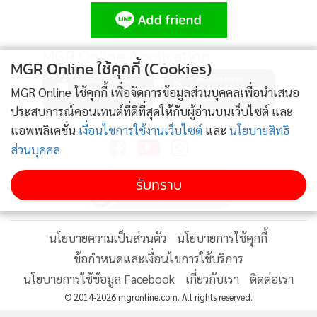
ขึ้นมากแล้วเหลือ Upside น้อย
ทั้งนี้ ข้อมูลจากตลาดหลักทรัพย์แห่งประเทศพบว่า ในเดือนกุม
MGR Online Application
MGR Online ใช้คุกกี้ (Cookies)
ภาพพันธ์เพียงแค่ วันที่ 1- 10 ก.พ. นักลงทุนต่างชาติมีการซื้อ
สะสมในตลาดหุ้นไทยแล้ว 21,042.88 ล้านบาท ขณะที่ตั้งแต่วัน
MGR Online ใช้คุกกี้ เพื่อจัดการข้อมูลส่วนบุคคลเพื่อนำเสนอ
ที่ 1 มกราคมจนถึง 10 ก.พ. นักลงทุนต่างชาติมีการซื้อสะสมแล้ว
ประสบการณ์คอนเทนต์ที่ดีที่สุดให้กับผู้อ่านบนเว็บไซต์ และ
ติดตาม MGR Online
แอพพลิเคชั่น
เงื่อนไขการใช้งานเว็บไซต์
และ
นโยบายสิทธิ
24,017.32 ล้านบาท
ส่วนบุคคล
อนึ่งก่อนหน้านี้ ตลาดหลักทรัพย์แห่งประเทศไทย สรุปภาพรวม
รับทราบ
การซื้อขายในช่วงเดือนมกราคม 2555 ว่า ตั้งแต่ต้นปีจนถึง
ปัจจุบันเงินทุนต่างชาติไหลเข้าตลาดทุนไทยแล้วประมาณ 9.5
หมื่นล้านบาท ส่วนใหญ่เข้าตลาดพันธบัตร (บอนด์) กว่า 8 หมื่น
นโยบายความเป็นส่วนตัว
นโยบายการใช้คุกกี้
ล้านบาท เข้าตลาดหุ้นเพียง 1.5 หมื่นล้านบาท น้อยกว่าตลาดอื่น
ข้อกำหนดและเงื่อนไขการใช้บริการ
ในภูมิภาค แม้ว่าสภาพคล่องทั่วโลกจะมีสูง จากการที่ธนาคาร
นโยบายการใช้ข้อมูล Facebook
เกี่ยวกับเรา
ติดต่อเรา
กลางทั่วโลกอัดฉีดเงินเข้าระบบ แต่เศรษฐกิจไทยเพิ่งฟื้นตัวจาก
© 2014-2026 mgronline.com. All rights reserved.
ผลกระทบน้ำท่วม นอกจากนี้ยังมีความไม่แน่นอนเรื่องการเก็บ