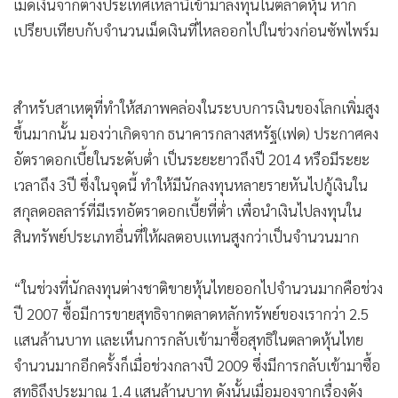
เม็ดเงินจากต่างประเทศเหล่านี้เข้ามาลงทุนในตลาดหุ้น หาก
•
เกม
เปรียบเทียบกับจำนวนเม็ดเงินที่ไหลออกไปในช่วงก่อนซัพไพร์ม
•
วิทยาศาสตร์
•
SMEs
•
หุ้น
สำหรับสาเหตุที่ทำให้สภาพคล่องในระบบการเงินของโลกเพิ่มสูง
•
อินโดจีน
ขึ้นมากนั้น มองว่าเกิดจาก ธนาคารกลางสหรัฐ(เฟด) ประกาศคง
•
กองทุนรวม
อัตราดอกเบี้ยในระดับต่ำ เป็นระยะยาวถึงปี 2014 หรือมีระยะ
•
Celeb Online
เวลาถึง 3ปี ซึ่งในจุดนี้ ทำให้มีนักลงทุนหลายรายหันไปกู้เงินใน
•
Factcheck
สกุลดอลลาร์ที่มีเรทอัตราดอกเบี้ยที่ต่ำ เพื่อนำเงินไปลงทุนใน
•
ญี่ปุ่น
สินทรัพย์ประเภทอื่นที่ให้ผลตอบแทนสูงกว่าเป็นจำนวนมาก
•
News1
“ในช่วงที่นักลงทุนต่างชาติขายหุ้นไทยออกไปจำนวนมากคือช่วง
•
Gotomanager
ปี 2007 ซื้อมีการขายสุทธิจากตลาดหลักทรัพย์ของเรากว่า 2.5
แสนล้านบาท และเห็นการกลับเข้ามาซื้อสุทธิในตลาดหุ้นไทย
จำนวนมากอีกครั้งก็เมื่อช่วงกลางปี 2009 ซึ่งมีการกลับเข้ามาซื้อ
สุทธิถึงประมาณ 1.4 แสนล้านบาท ดังนั้นเมื่อมองจากเรื่องดัง