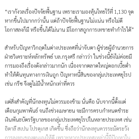
“เรากังวลเรื่องปัจจัยพื้นฐาน เพราะเรามองหุ้นไทยไว้ที่ 1,130 จุด
หากขึ้นไปมากกว่านั้น แต่ถ้าปัจจัยฟื้นฐานไม่แน่น หรือไม่ดี
โอกาสลงก็มี หรือขึ้นได้ไม่นาน มีโอกาสถูกการเทขายทำกำไรได้”
สำหรับปัญหาวิกฤตในต่างประเทศที่น่าจับตา ผู้ช่วยผู้อำนวยการ
ฝ่ายวิเคราะห์หลักทรัพย์ บล.กรุงศรี กล่าวว่า ในช่วงนี้ยังไม่ค่อยมี
การมองถึงเรื่องดังกล่าวมากนัก เนื่องจากตลาดใหญ่ดอกเบี้ยต่ำ
ทำให้ต้นทุนทางการเงินถูก ปัญหาหนี้สินของกลุ่มประเทศยุโรป
เช่น กรีซ จึงดูไม่มีน้ำหนักเท่าที่ควร
แต่สิ่งสำคัญที่นักลงทุนไม่ควรมองข้าม นั่นคือ นับจากนี้ตั้งแต่
เดือนกุมพาพันธ์ จนถึงช่วงเมษายน จะมีการครบกำหนดชำระ
เงินพันธบัตรรัฐบาลของกลุ่มประเทศยุโรปในหลายประเทศ เช่น
อิตาลี สเปน โปรตุเกส เกิดขึ้น ซึ่งถือว่านักลงทุนควรระมัดระวัง
การลงทุนของตนเองให้ดี เพราะหากประเทศเหล่านี้มีปัญหาใน