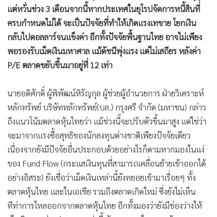
•
Good health & Well-being
แต่หวั่นช่วง 3 เดือนจากนี้หากประเทศในยุโรปจัดการหนี้สินที่
•
Green Innovation & SD
ครบกำหนดไม่ได้ จะเป็นปัจจัยที่ทำให้เกิดแรงเทขาย โยกเงิน
•
Management & HR
กลับไปดอลลาร์จนแข็งค่า อีกทั้งปัจจัยพื้นฐานไทย อาจไม่เพียง
•
MGR Live
พอรองรับเม็ดเงินมหาศาล แม้ดัชนีพุ่งแรง แต่ไม่เสถียร หลังค่า
•
Infographic
P/E ตลาดขยับขึ้นมาอยู่ที่ 12 เท่า
•
การเมือง
•
ท่องเที่ยว
นายอดิศักดิ์ ผู้พิพัฒน์หิรัญกุล ผู้ช่วยผู้อำนวยการ ฝ่ายวิเคราะห์
•
กีฬา
หลักทรัพย์ บริษัทหลักทรัพย์(บล.) กรุงศรี จำกัด (มหาชน) กล่าว
•
ต่างประเทศ
ถึงแนวโน้มตลาดหุ้นไทยว่า แม้ช่วงนี้จะปรับตัวขึ้นมาสูง แต่ใช่ว่า
•
จะมาจากแรงซื้อสุทธิของนักลงทุนต่างชาติเพียงปัจจัยเดียว
Special Scoop
เนื่องจากยังมีปัจจัยอื่นประกอบด้วยอย่างไรก็ตามหากมองในแง่
•
เศรษฐกิจ-ธุรกิจ
ของ Fund Flow (กระแสเงินทุนที่สามารถเคลื่อนย้ายเข้าออกได้
•
จีน
อย่างอิสระ) ยังเชื่อว่าเม็ดเงินเหล่านี้ยังทยอยเข้ามาเรื่อยๆ ทั้ง
•
ชุมชน-คุณภาพชีวิต
ตลาดหุ้นไทย และในเอเชีย รวมถึงตลาดเกิดใหม่ ซึ่งยังไม่เห็น
•
อาชญากรรม
ทีท่าการไหลออกจากตลาดหุ้นไทย อีกทั้งมองว่ายังมีช่องว่างให้
•
Motoring