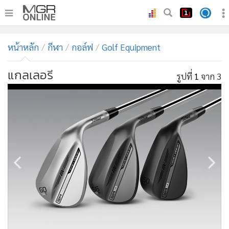
•
หน้าหลัก
หน้าหลัก
กีฬา
กอล์ฟ
Golf Equipment
•
ทันเหตุการณ์
•
ภาคใต้
แกลเลอรี
รูปที่
1
จาก 3
•
ภูมิภาค
•
Online Section
•
บันเทิง
•
ผู้จัดการรายวัน
•
คอลัมนิสต์
•
ละคร
•
CbizReview
•
Cyber BIZ
•
ผู้จัดกวน