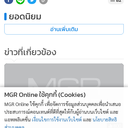
•
เกม
ยอดนิยม
•
วิทยาศาสตร์
•
SMEs
อ่านเพิ่มเติม
•
หุ้น
•
อินโดจีน
ข่าวที่เกี่ยวข้อง
•
กองทุนรวม
•
Celeb Online
•
Factcheck
•
ญี่ปุ่น
•
News1
MGR Online ใช้คุกกี้ (Cookies)
•
Gotomanager
MGR Online ใช้คุกกี้ เพื่อจัดการข้อมูลส่วนบุคคลเพื่อนำเสนอ
ประสบการณ์คอนเทนต์ที่ดีที่สุดให้กับผู้อ่านบนเว็บไซต์ และ
แอพพลิเคชั่น
เงื่อนไขการใช้งานเว็บไซต์
และ
นโยบายสิทธิ
800
ส่วนบุคคล