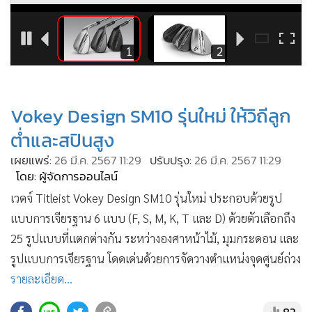
•
Good health & Well-being
•
Green Innovation & SD
•
Management & HR
3
1
2
•
MGR Live
•
Infographic
•
การเมือง
Vokey Design SM10 รุ่นใหม่ ให้วิถีลูก
•
ท่องเที่ยว
ต่ำและสปินสูง
•
กีฬา
เผยแพร่:
26 มี.ค. 2567 11:29
ปรับปรุง:
26 มี.ค. 2567 11:29
•
ต่างประเทศ
โดย: ผู้จัดการออนไลน์
•
Special Scoop
เวดจ์ Titleist Vokey Design SM10 รุ่นใหม่ ประกอบด้วยรูป
•
เศรษฐกิจ-ธุรกิจ
แบบการเจียรฐาน 6 แบบ (F, S, M, K, T และ D) ด้วยตัวเลือกถึง
•
จีน
25 รูปแบบที่แตกต่างกัน ระหว่างองศาหน้าไม้, มุมกระดอน และ
รูปแบบการเจียรฐาน โดดเด่นด้วยการจัดวางตำแหน่งจุดศูนย์ถ่วง
•
ชุมชน-คุณภาพชีวิต
รายละเอียด...
•
อาชญากรรม
•
Motoring
82