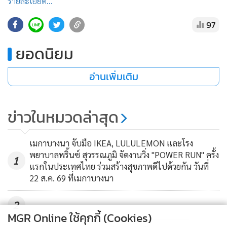
รายละเอียด...
•
เกม
97
•
วิทยาศาสตร์
•
SMEs
ยอดนิยม
•
หุ้น
•
อินโดจีน
อ่านเพิ่มเติม
•
กองทุนรวม
•
Celeb Online
ข่าวในหมวดล่าสุด
•
Factcheck
•
ญี่ปุ่น
เมกาบางนา จับมือ IKEA, LULULEMON และโรง
•
News1
พยาบาลพริ้นซ์ สุวรรณภูมิ จัดงานวิ่ง "POWER RUN" ครั้ง
1
•
Gotomanager
แรกในประเทศไทย ร่วมสร้างสุขภาพดีไปด้วยกัน วันที่
22 ส.ค. 69 ที่เมกาบางนา
2
MGR Online ใช้คุกกี้ (Cookies)