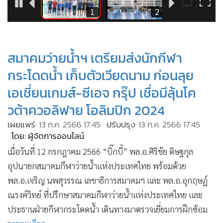
•
Good health & Well-being
4
1
2
•
Green Innovation & SD
•
Management & HR
•
MGR Live
สมาคมว่ายน้ำฯ เตรียมส่งนักกีฬา
•
Infographic
กระโดดน้ำ เก็บตัวเวียดนาม ก่อนลุย
•
การเมือง
เอเชี่ยนเกมส์-ซีเอจ กรุ๊ป เชื่อมีลุ้นโค
•
ท่องเที่ยว
วต้าควอลิฟาย โอลิมปิก 2024
•
กีฬา
•
เผยแพร่:
ต่างประเทศ
13 ก.ค. 2566 17:45
ปรับปรุง:
13 ก.ค. 2566 17:45
โดย: ผู้จัดการออนไลน์
•
Special Scoop
เมื่อวันที่ 12 กรกฎาคม 2566 “บิ๊กบี้” พล.อ.ศิริชัย ดิษฐกุล
•
เศรษฐกิจ-ธุรกิจ
อุปนายกสมาคมกีฬาว่ายน้ำแห่งประเทศไทย พร้อมด้วย
•
จีน
พล.อ.เจริญ นพสุวรรณ เลขาธิการสมาคมฯ และ พล.อ.อุกฤษฏ์
•
ชุมชน-คุณภาพชีวิต
ณรงค์วิทย์ ที่ปรึกษาสมาคมกีฬาว่ายน้ำแห่งประเทศไทย และ
•
อาชญากรรม
ประธานฝ่ายกีฬากระโดดน้ำ เดินทางมาตรวจเยี่ยมการฝึกซ้อม
•
Motoring