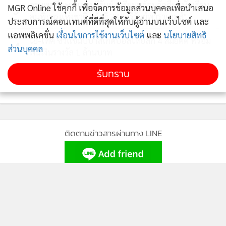
กรมพลศึกษาและบุรีรัมย์ เตรียมพร้อมจัดกีฬานักเรียน
MGR Online ใช้คุกกี้ เพื่อจัดการข้อมูลส่วนบุคคลเพื่อนำเสนอ
3
คนพิการแห่งชาติ ครั้งที่ 23 "บุรีรัมย์พาราเกมส์"
ประสบการณ์คอนเทนต์ที่ดีที่สุดให้กับผู้อ่านบนเว็บไซต์ และ
แอพพลิเคชั่น
เงื่อนไขการใช้งานเว็บไซต์
และ
นโยบายสิทธิ
ไฮ-เทค ซิวแชมป์บาสเกตบอลไทยลีก 4 สมัยติด พร้อม
4
ส่วนบุคคล
ฟันเงินรางวัล 1 ล้านบาท
รับทราบ
ข่าวอื่นในหมวด
ติดตามข่าวสารผ่านทาง LINE
MGR Online Application