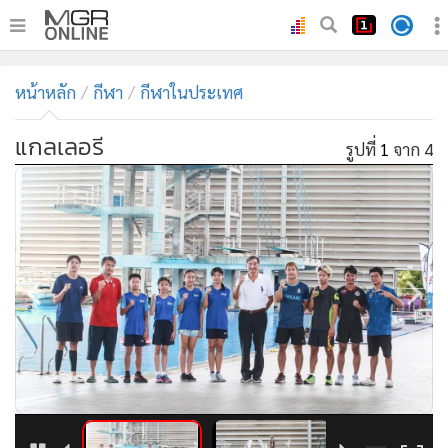
•
หน้าหลัก
หน้าหลัก
กีฬา
กีฬาในประเทศ
•
ทันเหตุการณ์
•
ภาคใต้
แกลเลอรี
รูปที่
1
จาก 4
•
ภูมิภาค
•
Online Section
•
บันเทิง
•
ผู้จัดการรายวัน
•
คอลัมนิสต์
•
ละคร
•
CbizReview
•
Cyber BIZ
•
ผู้จัดกวน