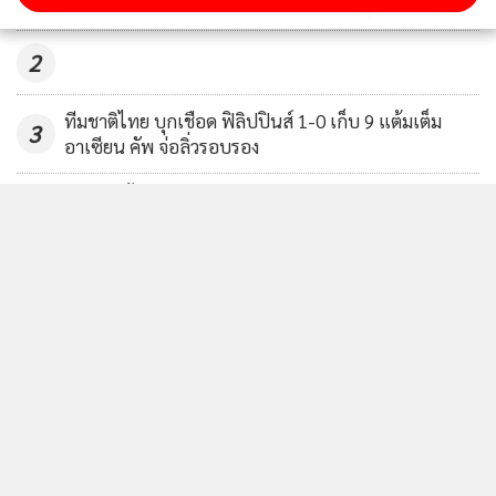
เสมอ 3-3 ต้องวัดแชมป์คอนติเนนทัลนัดสุดท้าย
2
ทีมชาติไทย บุกเชือด ฟิลิปปินส์ 1-0 เก็บ 9 แต้มเต็ม
3
อาเซียน คัพ จ่อลิ่วรอบรอง
“ซิโก้” ชี้ยิงสดทีมชาติหน้าที่สมาคม อยากจุดสร้าง
4
กระแสต้องถ่ายฟรีทีวี มองราคาตั๋วบอลอาเซียนคัพ 2026
สูงเกิน
ข่าวอื่นในหมวด
ติดตามข่าวสารผ่านทาง LINE