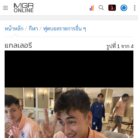
•
หน้าหลัก
หน้าหลัก
กีฬา
ฟุตบอลรายการอื่น ๆ
•
ทันเหตุการณ์
•
ภาคใต้
แกลเลอรี
รูปที่
1
จาก 4
•
ภูมิภาค
•
Online Section
•
บันเทิง
•
ผู้จัดการรายวัน
•
คอลัมนิสต์
•
ละคร
•
CbizReview
•
Cyber BIZ
•
ผู้จัดกวน