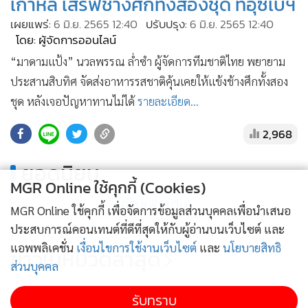
เกาหลี เสิร์ฟช้างศึกทั้งสองชุด ที่อุซเบฯ
•
เกม
เผยแพร่:
6 มิ.ย. 2565 12:40
ปรับปรุง:
6 มิ.ย. 2565 12:40
•
วิทยาศาสตร์
โดย: ผู้จัดการออนไลน์
•
SMEs
“มาดามแป้ง” นวลพรรณ ล่ำซำ ผู้จัดการทีมชาติไทย พยายาม
•
หุ้น
ประสานสิบทิศ จัดส่งอาหารรสชาติคุ้นเคยให้แข้งช้างศึกทั้งสอง
•
อินโดจีน
ชุด หลังเจอปัญหาทานไม่ได้
รายละเอียด...
•
กองทุนรวม
2,968
•
Celeb Online
•
Factcheck
ยอดนิยม
•
ญี่ปุ่น
MGR Online ใช้คุกกี้ (Cookies)
อ่านเพิ่มเติม
•
News1
MGR Online ใช้คุกกี้ เพื่อจัดการข้อมูลส่วนบุคคลเพื่อนำเสนอ
•
Gotomanager
ประสบการณ์คอนเทนต์ที่ดีที่สุดให้กับผู้อ่านบนเว็บไซต์ และ
แอพพลิเคชั่น
เงื่อนไขการใช้งานเว็บไซต์
และ
นโยบายสิทธิ
ข่าวในหมวดล่าสุด
ส่วนบุคคล
โต๊ะเล็กไทยนำสามเม็ดไม่ชนะ โดนเวียดนามไล่ตาม
รับทราบ
1