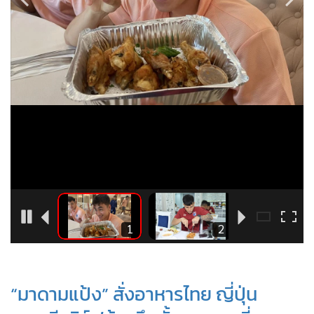
•
Good health & Well-being
•
Green Innovation & SD
•
Management & HR
•
MGR Live
•
Infographic
•
การเมือง
•
ท่องเที่ยว
•
กีฬา
•
ต่างประเทศ
•
Special Scoop
•
เศรษฐกิจ-ธุรกิจ
4
1
2
•
จีน
•
ชุมชน-คุณภาพชีวิต
•
อาชญากรรม
“มาดามแป้ง” สั่งอาหารไทย ญี่ปุ่น
•
Motoring