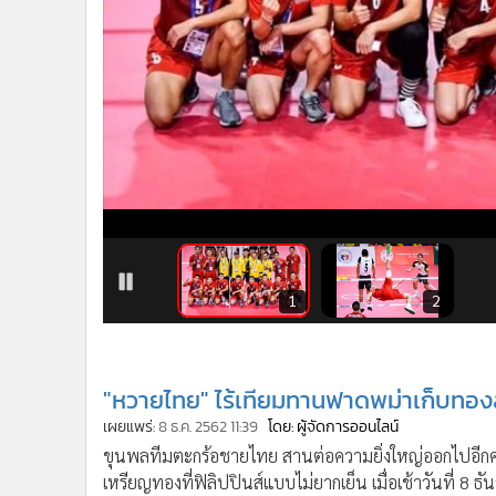
•
Management & HR
•
MGR Live
•
Infographic
•
การเมือง
•
ท่องเที่ยว
•
กีฬา
•
ต่างประเทศ
•
Special Scoop
•
เศรษฐกิจ-ธุรกิจ
•
จีน
1
2
•
ชุมชน-คุณภาพชีวิต
•
อาชญากรรม
•
Motoring
"หวายไทย" ไร้เทียมทานฟาดพม่าเก็บทองส
•
เกม
•
วิทยาศาสตร์
เผยแพร่:
8 ธ.ค. 2562 11:39
โดย: ผู้จัดการออนไลน์
•
SMEs
ขุนพลทีมตะกร้อชายไทย สานต่อความยิ่งใหญ่ออกไปอีกครั
เหรียญทองที่ฟิลิปปินส์แบบไม่ยากเย็น เมื่อเช้าวันที่ 8 
•
หุ้น