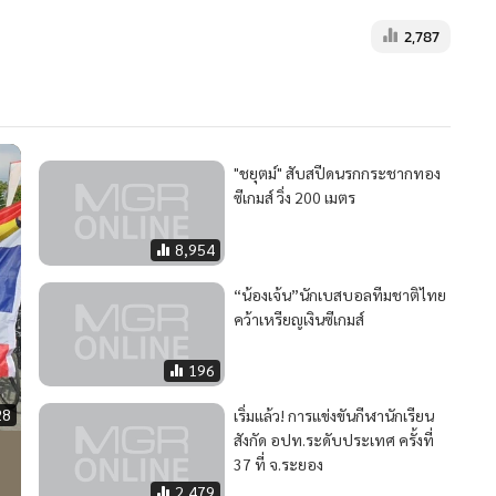
2,787
"ชยุตม์" สับสปีดนรกกระชากทอง
ซีเกมส์ วิ่ง 200 เมตร
8,954
“น้องเจ้น”นักเบสบอลทีมชาติไทย
คว้าเหรียญเงินซีเกมส์
196
28
เริ่มแล้ว! การแข่งขันกีฬานักเรียน
สังกัด อปท.ระดับประเทศ ครั้งที่
่
37 ที่ จ.ระยอง
2,479