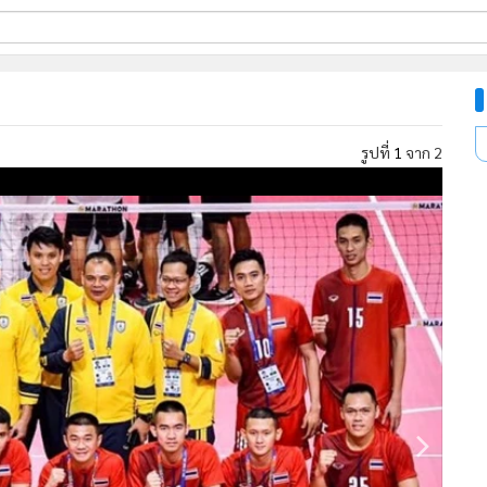
ี่ใช้
รูปที่
1
จาก 2
ine
้นสูง