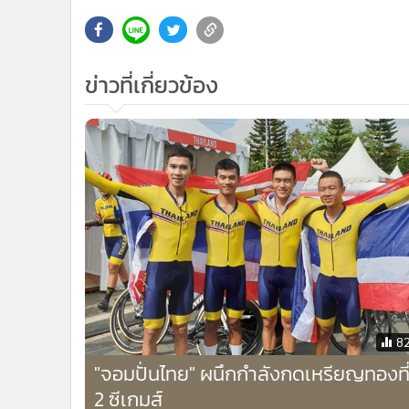
•
อินโดจีน
•
กองทุนรวม
•
Celeb Online
ข่าวที่เกี่ยวข้อง
•
Factcheck
•
ญี่ปุ่น
•
News1
•
Gotomanager
8
"จอมปั่นไทย" ผนึกกำลังกดเหรียญทองที
2 ซีเกมส์