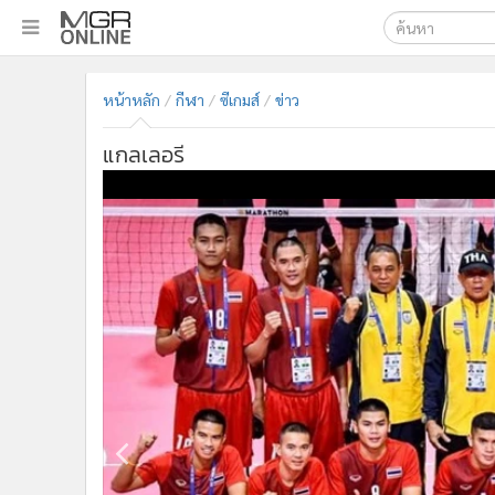
เลือกเครื่องมือท
•
หน้าหลัก
หน้าหลัก
กีฬา
ซีเกมส์
ข่าว
ค้นหา
•
ทันเหตุการณ์
Google
•
ภาคใต้
แกลเลอรี
•
ภูมิภาค
MGR Onl
•
Online Section
ค้นหาขั
•
บันเทิง
•
ผู้จัดการรายวัน
•
คอลัมนิสต์
•
ละคร
•
CbizReview
•
Cyber BIZ
•
ผู้จัดกวน
•
Good health & Well-being
•
Green Innovation & SD