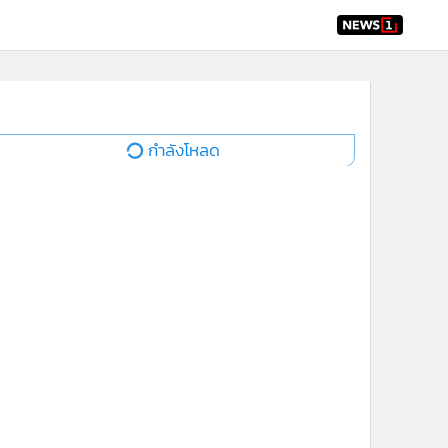
กำลังโหลด