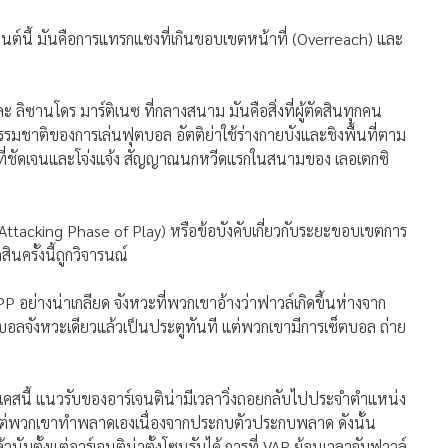
าเมนต์นี้ มันคือการแทรกแซงที่เกินขอบเขตหน้าที่ (Overreach) และ
ิซานโดร มาร์ติเนซ ที่กลางสนาม มันคือสิ่งที่ผู้ตัดสินทุกคน
รมชาติของการเล่นฟุตบอล อัตติย่าใช้ร่างกายบังและชิงพื้นที่ตาม
ล์ที่ชัดเจนและโจ่งแจ้ง สัญญาณนกหวีดแรกในสนามของ เลอเตกซิ
 (Attacking Phase of Play) หรือข้อบังคับเกี่ยวกับระยะขอบเขตการ
ินครั้งนี้ถูกวิจารนณ์
APP อย่างน่าเกลียด จังหวะที่พวกเขาอ้างว่าฟาวล์เกิดขึ้นห่างจาก
งบอลจังหวะเดียวแล้วเป็นประตูทันที แต่พวกเขามีการเซ็ตบอล ถ่าย
? ในเคสนี้ แนวรับของอาร์เจนติน่ามีเวลาวิ่งถอยกลับไปประจำตำแหน่ง
แต่พวกเขาทำพลาดเองเนื่องจากประกบตัวประกบพลาด ดังนั้น
ั้งแต่อาร์เจนติน่าตั้งโซนรับได้ การที่ VAR ย้อนเวลาจับฟาวล์