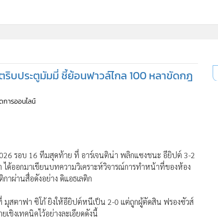
ริบประตูมัมมี่ ชี้ย้อนฟาวล์ไกล 100 หลาขัดกฎ
จัดการออนไลน์
 รอบ 16 ทีมสุดท้าย ที่ อาร์เจนติน่า พลิกแซงชนะ อียิปต์ 3-2
หน้า ได้ออกมาเขียนบทความวิเคราะห์วิจารณ์การทำหน้าที่ของห้อง
ิกาผ่านสื่อดังอย่าง ดิแอธเลติก
มุสตาฟา ซิโก้ ยิงให้อียิปต์หนีเป็น 2-0 แต่ถูกผู้ตัดสิน ฟรองซัวส์
ยเชิงเทคนิคไว้อย่างละเอียดดังนี้