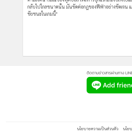
•
อินโดจีน
กลับไปไกลขนาดนั้น มันขัดต่อกฎของฟีฟ่าอย่างชัดเจน และ
•
กองทุนรวม
ชัยชนะในเกมนี้"
•
Celeb Online
•
Factcheck
•
ญี่ปุ่น
•
News1
•
Gotomanager
ติดตามข่าวสารผ่านทาง LIN
นโยบายความเป็นส่วนตัว
นโยบา