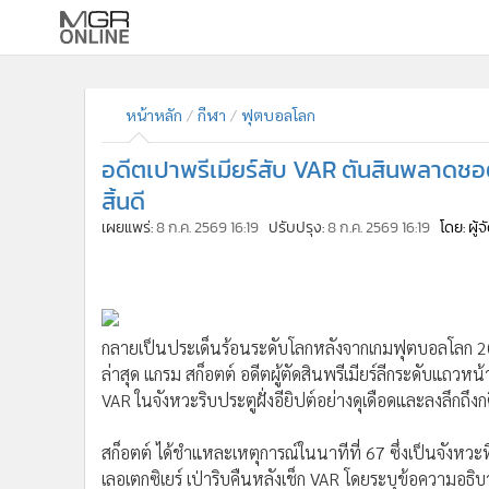
•
หน้าหลัก
•
ทันเหตุการณ์
หน้าหลัก
กีฬา
ฟุตบอลโลก
•
ภาคใต้
อดีตเปาพรีเมียร์สับ VAR ตันสินพลาดชอต
•
ภูมิภาค
สิ้นดี
•
Online Section
เผยแพร่:
8 ก.ค. 2569 16:19
ปรับปรุง:
8 ก.ค. 2569 16:19
โดย: ผู้
•
บันเทิง
•
ผู้จัดการรายวัน
•
คอลัมนิสต์
•
ละคร
•
CbizReview
กลายเป็นประเด็นร้อนระดับโลกหลังจากเกมฟุตบอลโลก 2026
ล่าสุด แกรม สก็อตต์ อดีตผู้ตัดสินพรีเมียร์ลีกระดับแถว
•
Cyber BIZ
VAR ในจังหวะริบประตูฝั่งอียิปต์อย่างดุเดือดและลงลึกถึงกต
•
ผู้จัดกวน
•
Good health & Well-being
สก็อตต์ ได้ชำแหละเหตุการณ์ในนาทีที่ 67 ซึ่งเป็นจังหวะที่ 
•
Green Innovation & SD
เลอเตกซิเยร์ เป่าริบคืนหลังเช็ก VAR โดยระบุข้อความอธิบา