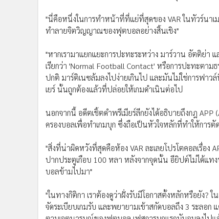
•
Management & HR
•
MGR Live
"นี่คือหนึ่งในการทำหน้าที่ที่แย่ที่สุดของ VAR ในทัวร์น
•
Infographic
ทำลายจิตวิญญาณของฟุตบอลอย่างสิ้นเชิง"
•
การเมือง
"หากเรามาแยกแยะการปะทะระหว่าง มาร์วาน อัตติย่า และ ล
•
ท่องเที่ยว
เรียกว่า 'Normal Football Contact' หรือการปะทะตามธร
•
กีฬา
ปกติ มาร์ติเนซล้มลงไปง่ายเกินไป และมันไม่ใช่การฟาว
•
ต่างประเทศ
เยร์ นั้นถูกต้องแล้วที่ปล่อยให้เกมดำเนินต่อไป
•
Special Scoop
•
เศรษฐกิจ-ธุรกิจ
นอกจากนี้ อดีตเชิ้ตดำพรีเมียร์ลีกยังได้อธิบายถึงกฎ APP
•
จีน
ครองบอลเพื่อทำเกมบุก ซึ่งถือเป็นหัวใจหลักที่ทำให้การตัดส
•
ชุมชน-คุณภาพชีวิต
•
อาชญากรรม
"สิ่งที่น่าผิดหวังที่สุดคือห้อง VAR ละเลยโปรโตคอลเรื่อง 
ปากประตูเกือบ 100 หลา หลังจากจุดนั้น อียิปต์ไม่ได้แท
•
Motoring
บอลข้ามไปมา"
•
เกม
•
วิทยาศาสตร์
"ในทางกิติกา เราต้องดูว่าฝั่งรับมีโอกาสตั้งหลักหรือยัง
•
SMEs
จัดระเบียบเกมรับ และพยายามเข้าสกัดบอลถึง 3 ระลอก 
•
หุ้น
ตามเจตนารมณ์ของฟุตบอล เฟสการบุกแรกมันจบลงไปแล้วนับต