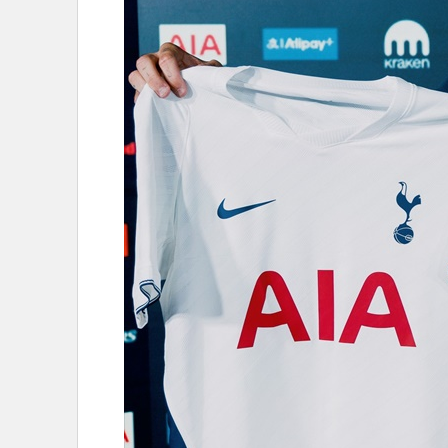
•
Management & HR
•
MGR Live
•
Infographic
•
การเมือง
•
ท่องเที่ยว
•
กีฬา
•
ต่างประเทศ
•
Special Scoop
•
เศรษฐกิจ-ธุรกิจ
•
จีน
•
ชุมชน-คุณภาพชีวิต
•
อาชญากรรม
•
Motoring
•
เกม
•
วิทยาศาสตร์
•
SMEs
•
หุ้น