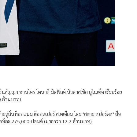
เซ็นสัญญา ซานโดร โตนาลี มิดฟิลด์ นิวคาสเซิล ยูไนเต็ด เรียบร้อย
0 ล้านบาท)
้ายสู่ถิ่นท็อตแนม ฮ็อตสเปอร์ สเตเดียม โดย "สกาย สปอร์ตส" สื่อ
ปดาห์ละ 275,000 ปอนด์ (มากกว่า 12.2 ล้านบาท)