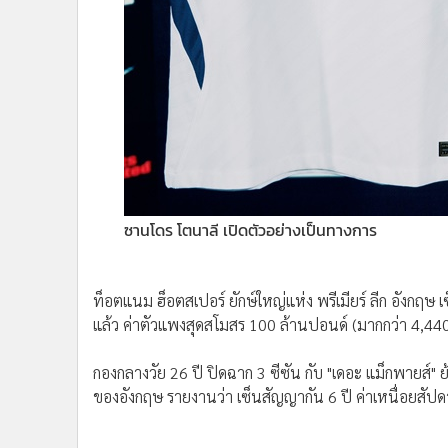
•
อินโดจีน
•
กองทุนรวม
•
Celeb Online
•
Factcheck
•
ญี่ปุ่น
•
News1
•
Gotomanager
ซานโดร โตนาลี เปิดตัวอย่างเป็นทางการ
ท็อตแนม ฮ็อตสเปอร์ ยักษ์ใหญ่แห่ง พรีเมียร์ ลีก อังกฤษ 
แล้ว ค่าตัวแพงสุดสโมสร 100 ล้านปอนด์ (มากกว่า 4,44
กองกลางวัย 26 ปี ปิดฉาก 3 ซีซัน กับ "เดอะ แม็กพายส์" ย
ของอังกฤษ รายงานว่า เซ็นสัญญากัน 6 ปี ค่าเหนื่อยสั