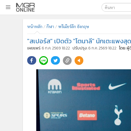
เลือกเครื่องมือท
•
หน้าหลัก
หน้าหลัก
กีฬา
พรีเมียร์ลีก อังกฤษ
ค้นหา
•
ทันเหตุการณ์
Google
•
ภาคใต้
"สเปอร์ส" เปิดตัว "โตนาลี" นักเตะแพงสุ
•
ภูมิภาค
MGR Onl
เผยแพร่:
6 ก.ค. 2569 18:22
ปรับปรุง:
6 ก.ค. 2569 18:22
โดย: ผู
•
Online Section
ค้นหาขั
•
บันเทิง
•
ผู้จัดการรายวัน
•
คอลัมนิสต์
•
ละคร
•
CbizReview
•
Cyber BIZ
•
ผู้จัดกวน
•
Good health & Well-being
•
Green Innovation & SD