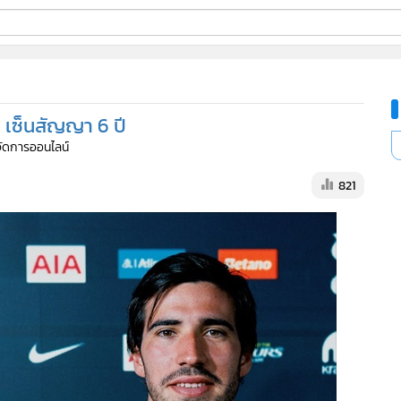
ี่ใช้
ด เซ็นสัญญา 6 ปี
ine
้จัดการออนไลน์
้นสูง
821