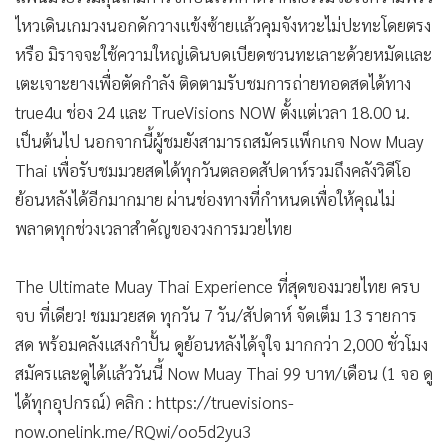
•
เกม
ไหวเดินเกมวงนอกดักวางแข้งซ้ายแล้วคุมจังหวะไม่ปะทะโดยตรง
•
วิทยาศาสตร์
หรือ มิราจจะใช้ความใหญ่เดินบดเบียดชวนทะเลาะด้วยหมัดและ
•
SMEs
เตะเจาะยางเพื่อตัดกำลัง ติดตามรับชมการถ่ายทอดสดได้ทาง
•
หุ้น
true4u ช่อง 24 และ TrueVisions NOW ตั้งแต่เวลา 18.00 น.
•
เป็นต้นไป นอกจากนี้ผู้ชมยังสามารถสมัครแพ็กเกจ Now Muay
อินโดจีน
Thai เพื่อรับชมมวยสดได้ทุกวันตลอดสัปดาห์รวมถึงคลังวิดีโอ
•
กองทุนรวม
ย้อนหลังได้อีกมากมาย ผ่านช่องทางที่กำหนดเพื่อให้คุณไม่
•
Celeb Online
พลาดทุกช่วงเวลาสำคัญของวงการมวยไทย
•
Factcheck
•
ญี่ปุ่น
The Ultimate Muay Thai Experience ที่สุดของมวยไทย ครบ
•
News1
จบ ที่เดียว! ชมมวยสด ทุกวัน 7 วัน/สัปดาห์ จัดเต็ม 13 รายการ
•
Gotomanager
สด พร้อมคลังแสงกำปั้น ดูย้อนหลังได้จุใจ มากกว่า 2,000 ชั่วโมง
สมัครและดูได้แล้ววันนี้ Now Muay Thai 99 บาท/เดือน (1 จอ ดู
ได้ทุกอุปกรณ์) คลิก : https://truevisions-
now.onelink.me/RQwi/oo5d2yu3