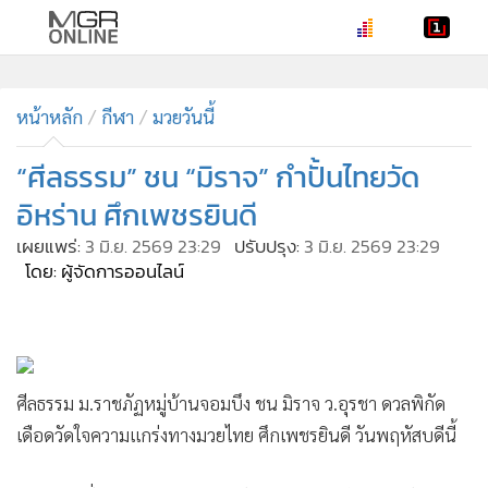
•
หน้าหลัก
•
หน้าหลัก
ทันเหตุการณ์
กีฬา
มวยวันนี้
•
ภาคใต้
“ศีลธรรม” ชน “มิราจ” กำปั้นไทยวัด
•
ภูมิภาค
อิหร่าน ศึกเพชรยินดี
•
Online Section
เผยแพร่:
3 มิ.ย. 2569 23:29
ปรับปรุง:
3 มิ.ย. 2569 23:29
•
บันเทิง
โดย: ผู้จัดการออนไลน์
•
ผู้จัดการรายวัน
•
คอลัมนิสต์
•
ละคร
•
CbizReview
ศีลธรรม ม.ราชภัฏหมู่บ้านจอมบึง ชน มิราจ ว.อุรชา ดวลพิกัด
•
Cyber BIZ
เดือดวัดใจความแกร่งทางมวยไทย ศึกเพชรยินดี วันพฤหัสบดีนี้
•
ผู้จัดกวน