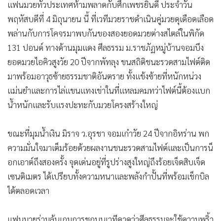
•
Good health & Well-being
แฟนมวยทั่วประเทศห้ามพลาดกับศึกเพชรยินดี ประจำวัน
•
Green Innovation & SD
พฤหัสบดีที่ 4 มิถุนายน นี้ ที่เวทีมวยราชดำเนินคู่มวยดุเดือดเลือด
•
Management & HR
พล่านกับการโคจรมาพบกันของสองยอดมวยต่างสไตล์ในพิกัด
•
MGR Live
131 ปอนด์ ทางด้านมุมแดง ศีลธรรม ม.ราชภัฏหมู่บ้านจอมบึง
•
Infographic
ยอดมวยไอคิวสูงวัย 20 ปีจากพัทลุง ขนสถิติชนะรวดสามไฟต์ติด
มาพร้อมอาวุธซ้ายธรรมชาติอันตราย ทั้งแข้งซ้ายที่หนักหน่วง
•
การเมือง
แม่นยำและการไล่แขนแทงเข่าในที่แหลมคมทว่าไฟต์นี้ต้องแบก
•
ท่องเที่ยว
น้ำหนักและรับแรงปะทะกับมวยโครงสร้างใหญ่
•
กีฬา
•
ต่างประเทศ
ขณะที่มุมน้ำเงิน มิราจ ว.อุรชา จอมเก๋าวัย 24 ปีจากอิหร่าน พก
•
Special Scoop
ความมั่นใจมาเต็มร้อยด้วยผลงานชนะรวดสามไฟต์และเป็นการน็
•
เศรษฐกิจ-ธุรกิจ
อกเอาต์ถึงสองครั้ง จุดเด่นอยู่ที่รูปร่างสูงใหญ่ถึงร้อยเจ็ดสิบเจ็ด
•
จีน
เซนติเมตร ได้เปรียบทั้งความหนาและพลังกำปั้นที่พร้อมเช็กบิล
•
ชุมชน-คุณภาพชีวิต
ได้ตลอดเวลา
•
อาชญากรรม
•
Motoring
แฟนมวยร่วมลุ้นเกมการชกบนเวทีคาดว่าศีลธรรมจะใช้ความพริ้ว