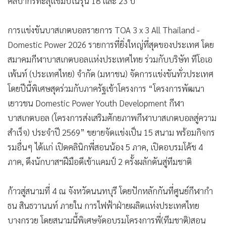
ศิลปากรทะลุแชมป์ในรุ่น 18 และ 23 ปี
การแข่งขันบาสเกตบอลรายการ TOA 3 x 3 All Thailand -
Domestic Power 2026 รายการที่ยิ่งใหญ่ที่สุดของประเทศ โดย
สมาคมกีฬาบาสเกตบอลแห่งประเทศไทย ร่วมกับบริษัท ทีโอเอ
เพ้นท์ (ประเทศไทย) จำกัด (มหาชน) จัดการแข่งขันทั่วประเทศ
โดยปีนี้พิเศษสุดร่วมกับภาครัฐเข้าโครงการ “โครงการพัฒนา
เยาวชน Domestic Power Youth Development กีฬา
บาสเกตบอล (โครงการส่งเสริมศักยภาพกีฬาบาสเกตบอลสู่ความ
สำเร็จ) ประจำปี 2569” ขยายจัดแข่งเป็น 15 สนาม พร้อมกิจกร
รมอื่นๆ ได้แก่ เปิดคลินิกพี่สอนน้อง 5 ภาค, เปิดอบรมโค้ช 4
ภาค, ดึงนักบาสฯฝีมือดีเข้าแคมป์ 2 ครั้งผลักดันสู่ทีมชาติ
ก้าวสู่สนามที่ 4 ณ จังหวัดนนทบุรี โดยปักหลักกันที่ศูนย์กีฬากำ
ธน สินธวานนท์ ภายใน การไฟฟ้าฝ่ายผลิตแห่งประเทศไทย
บางกรวย โดยสนามนี้พิเศษจัดอบรมโครงการพี่(ทีมชาติ)สอน