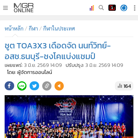
•
หน้าหลัก
หน้าหลัก
กีฬา
กีฬาในประเทศ
•
ทันเหตุการณ์
•
ชูต TOA3X3 เดือดจัด นนท์วิทย์-
ภาคใต้
•
ภูมิภาค
อสช.ธนบุรี-ชงโคแบ่งแชมป์
•
Online Section
เผยแพร่:
3 มิ.ย. 2569 14:09
ปรับปรุง:
3 มิ.ย. 2569 14:09
•
บันเทิง
โดย: ผู้จัดการออนไลน์
•
ผู้จัดการรายวัน
164
•
คอลัมนิสต์
•
ละคร
•
CbizReview
•
Cyber BIZ
•
ผู้จัดกวน