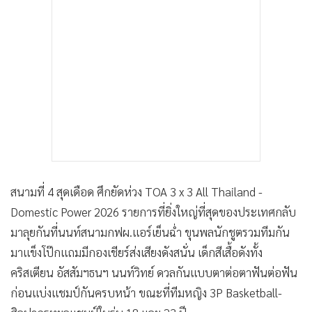
•
เกม
•
วิทยาศาสตร์
•
SMEs
•
หุ้น
•
อินโดจีน
•
กองทุนรวม
•
Celeb Online
•
Factcheck
•
ญี่ปุ่น
สนามที่ 4 สุดเดือด ศึกยัดห่วง TOA 3 x 3 All Thailand -
•
News1
Domestic Power 2026 รายการที่ยิ่งใหญ่ที่สุดของประเทศกลับ
•
Gotomanager
มาลุยกันที่นนท์สนามกฟผ.แอร์เย็นฉ่ำ ขุนพลนักชูตรวมทีมกัน
มาแข็งโป๊กแถมมีกองเชียร์ส่งเสียงดังสนั่น เด็กสีเสื้อดังทั้ง
คริสเตียน อัสสัมฯธนฯ นนท์วิทย์ ดวลกันแบบตาต่อตาฟันต่อฟัน
ก่อนแบ่งแชมป์กันครบหน้า ขณะที่ทีมหญิง 3P Basketball-