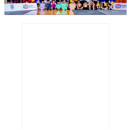
•
Good health & Well-being
•
Green Innovation & SD
•
Management & HR
•
MGR Live
•
Infographic
•
การเมือง
•
ท่องเที่ยว
•
กีฬา
•
ต่างประเทศ
•
Special Scoop
•
เศรษฐกิจ-ธุรกิจ
•
จีน
•
ชุมชน-คุณภาพชีวิต
•
อาชญากรรม
•
Motoring