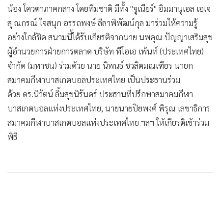
น้อง โควตาภาคกลาง โดยทีมชาติ มีทั้ง "จูเนียร์" อิมมานูเอล เอเจ
สุ ณกรณ์ ใจสนุก อรรถพงษ์ ลีลาพิพัฒน์กุล มาร่วมให้ความรู้
อย่างใกล้ชิด สนามนี้ได้รับเกียรติจากนาย นพคุณ ปัญญาเสริมสุข
ผู้อำนวยการฝ่ายการตลาด บริษัท ทีโอเอ เพ้นท์ (ประเทศไทย)
จำกัด (มหาชน) ร่วมด้วย นาย นิพนธ์ ชวลิตมณเฑียร นายก
สมาคมกีฬาบาสเกตบอลประเทศไทย เป็นประธานร่วม
ด้วย ดร.นิวัตน์ ลิ้มสุขนิรันดร์ ประธานที่ปรึกษาสมาคมกีฬา
บาสเกตบอลแห่งประเทศไทย, นายนายปิยพงศ์ พิรุณ เลขาธิการ
สมาคมกีฬาบาสเกตบอลแห่งประเทศไทย ฯลฯ ให้เกียรติเข้าร่วม
พิธี