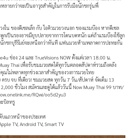
กหลายกว่าจะเป็นอาวุธสำคัญในการรับมือนักชกรุ่นพี่
่งวงใน ของดีเซลเล็ก กับ ไอคิวมวยวงนอก ของแรมบ๊อง หากดีเซล
กระดูกเป็นรองอาจมียุบปลายจากการโดนบดหนัก แต่ถ้าแรมบ๊องใช้ลูก
องนักชกบุรีรัมย์จะเหนือกว่าทันที แฟนมวยห้ามพลาดการปะทะกัน
 ช่อง 24 และ TrueVisions NOW ตั้งแต่เวลา 18.00 น.
Muay Thai เพื่อรับชมมวยสดได้ทุกวันตลอดสัปดาห์รวมถึงคลัง
อให้คุณไม่พลาดทุกช่วงเวลาสำคัญของวงการมวยไทย
รบ จบ ที่เดียว! ชมมวยสด ทุกวัน 7 วัน/สัปดาห์ จัดเต็ม 13
 2,000 ชั่วโมง สมัครและดูได้แล้ววันนี้ Now Muay Thai 99 บาท/
ons-now.onelink.me/RQwi/oo5d2yu3
ละบิลทรู
 ระดับแถวหน้าของประเทศ
, Apple TV, Android TV, Smart TV