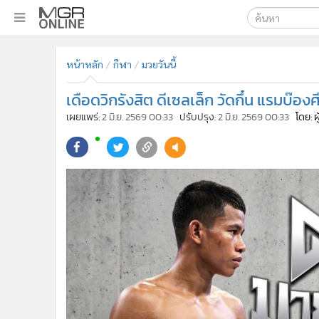
เลือกเครื่องมือท
•
หน้าหลัก
หน้าหลัก
กีฬา
มวยวันนี้
ค้นหา
•
ทันเหตุการณ์
Google
•
ภาคใต้
เดือดวิกรังสิต ดีเซลเล็ก วัดกึ๋น แรมบ๊อง
•
ภูมิภาค
MGR Onl
เผยแพร่:
2 มิ.ย. 2569 00:33
ปรับปรุง:
2 มิ.ย. 2569 00:33
โดย: 
•
Online Section
ค้นหาขั
•
บันเทิง
•
ผู้จัดการรายวัน
•
คอลัมนิสต์
•
ละคร
•
CbizReview
•
Cyber BIZ
•
ผู้จัดกวน
•
Good health & Well-being
•
Green Innovation & SD