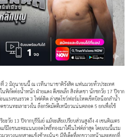
รที่ 2 มิถุนายนนี้ ณ เวทีนานาชาติรังสิต แฟนมวยทั่วประเทศ
กัดต่อน้ำหนัก ฝ่ายแดง ดีเซลเล็ก สิงห์เดชา นักชกวัย 17 ปีจาก
้อนแรงชนะรวด 3 ไฟต์ติด ล่าสุดโชว์ฟอร์มโหดเช็คบิลน็อกลำน้ำ
บียดชวนทะเลาะวงใน ล็อกรัดมัดตีเหนียวแน่นตลอด 5 ยกเพื่อใช้
ะวัย 13 ปีจากบุรีรัมย์ แม้จะเสียเปรียบส่วนสูงถึง 4 เซนติเมตร
งแก้มือชนะคะแนนยอดโพธิ์ทองมาได้ในไฟต์ล่าสุด โดยเกมนี้แรม
อคิวมวยวงนอกสาดแข้งซ้ายเน้นๆ มีทีเด็ดที่ลูกขวางหน้าและศอกที่