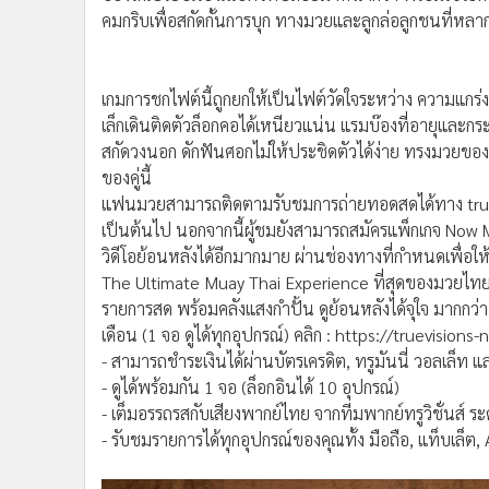
•
อินโดจีน
คมกริบเพื่อสกัดกั้นการบุก ทางมวยและลูกล่อลูกชนที่หลา
•
กองทุนรวม
•
Celeb Online
เกมการชกไฟต์นี้ถูกยกให้เป็นไฟต์วัดใจระหว่าง ความแกร
•
Factcheck
เล็กเดินติดตัวล็อกคอได้เหนียวแน่น แรมบ๊องที่อายุและ
•
ญี่ปุ่น
สกัดวงนอก ดักฟันศอกไม่ให้ประชิดตัวได้ง่าย ทรงมวยข
•
News1
ของคู่นี้
•
Gotomanager
แฟนมวยสามารถติดตามรับชมการถ่ายทอดสดได้ทาง true4u
เป็นต้นไป นอกจากนี้ผู้ชมยังสามารถสมัครแพ็กเกจ Now 
วิดีโอย้อนหลังได้อีกมากมาย ผ่านช่องทางที่กำหนดเพื่
The Ultimate Muay Thai Experience ที่สุดของมวยไทย ค
รายการสด พร้อมคลังแสงกำปั้น ดูย้อนหลังได้จุใจ มากกว่า
เดือน (1 จอ ดูได้ทุกอุปกรณ์) คลิก : https://truevisi
- สามารถชำระเงินได้ผ่านบัตรเครดิต, ทรูมันนี่ วอลเล็ท แ
- ดูได้พร้อมกัน 1 จอ (ล็อกอินได้ 10 อุปกรณ์)
- เต็มอรรถรสกับเสียงพากย์ไทย จากทีมพากย์ทรูวิชั่นส์
- รับชมรายการได้ทุกอุปกรณ์ของคุณทั้ง มือถือ, แท็บเล็ต