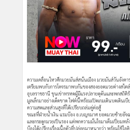
•
Management & HR
•
MGR Live
•
Infographic
•
การเมือง
•
ท่องเที่ยว
•
กีฬา
•
ต่างประเทศ
•
Special Scoop
•
เศรษฐกิจ-ธุรกิจ
•
จีน
ความเคลื่อนไหวศึกมวยมันส์สนั่นเมือง มวยมันส์วันอังคา
•
ชุมชน-คุณภาพชีวิต
เตรียมพบกับการโคจรมาพบกันของสองยอดมวยต่างสไตล์ในพิ
•
อาชญากรรม
อุบลราชธานี ขุนเข่าทรหดผู้มีแรงปลายดุดันและพกสถิติร
•
Motoring
มูลเล็กมาอย่างเด็ดขาด ไฟต์นี้พร้อมเปิดเกมเดินบดเดินเ
•
เกม
ความสดและส่วนสูงที่ได้เปรียบถล่มคู่ต่อสู้
•
วิทยาศาสตร์
ขณะที่ฝ่ายน้ำเงิน แรมบ๊อง อ.เบญจมาศ ยอดมวยซ้ายอัจฉริย
•
SMEs
และกระดูกมวยเป็นรอง แต่พกความมั่นใจมาเต็มเปี่ยมหลั
•
หุ้น
บ๊องได้เปรียบเรื่องเนื้อตัวที่ปล่อยมาหนากว่า พร้อมใช้ไ