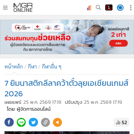
•
หน้าหลัก
•
ทันเหตุการณ์
•
ภาคใต้
•
ภูมิภาค
•
Online Section
หน้าหลัก
กีฬา
กีฬาอื่น ๆ
•
บันเทิง
•
ผู้จัดการรายวัน
7 ยิมนาสติกลีลาคว้าตั๋วลุยเอเชียนเกมส์
•
คอลัมนิสต์
2026
•
ละคร
เผยแพร่:
25 พ.ค. 2569 17:19
ปรับปรุง:
25 พ.ค. 2569 17:19
•
CbizReview
โดย: ผู้จัดการออนไลน์
•
Cyber BIZ
52
•
ผู้จัดกวน