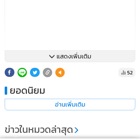
แสดงเพิ่มเติม
52
ล่าสุดการแข่งขันได้จบสิ้นไปเป็นที่เรียบร้อยแล้ว ผลปรากฏว่า 2
นักกีฬายิมนาสติกสาวไทย สิตานัน เอกบรรณสิงห์ และ สิขรี สิทธิ
ยอดนิยม
รักษ์ ได้สิทธิ์เข้าไปแข่งขันกีฬาเอเชียนเกมส์ 2026 เป็นที่แน่นอน
แล้ว เนื่องจาก สิตานันท์ ได้ผ่านเข้ารอบชิงชนะเลิศบุคคลรวม
อ่านเพิ่มเติม
เช่นเดียวกับ “แสนดี” สิขรี สุทธิรักษ์ ขณะที่ประเภทกรุ๊ป (5 คน)
ได้ผ่านเข้าชิงรายการประเภท 3 ห่วง 4 คฑา ทำให้นักกีฬา
ข่าวในหมวดล่าสุด
ยิมนาสติกลีลาของไทย ประเภทซีเนียร์ จำนวน 7 คน ได้สิทธิ์เข้า
ร่วมแข่งขันกีฬาเอเชียนเกมส์ ครั้งที่ 20 ระหว่างวันที่ 19