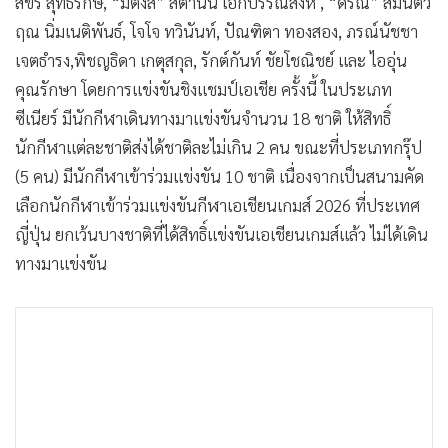
สิขรี สุทธิรักษ์, “มีตังส์” สิตานัน เอกบรรณสิงห์ , “ดรัณ” สมนต์ว
ฤณ นิ่มเนติพันธ์, โจโจ ทวินันท์, ปัณฑิตา ทองสอง, ภรณ์นัชชา
เจตธำรง,พิชญธิดา เกตุสกุล, รักต์กันท์ ชัยโชณิชย์ และ ไออุ่น
คุณรักษา โดยการแข่งขันชิงแชมป์เอเชีย ครั้งนี้ ในประเภท
ซีเนียร์ มีนักกีฬาเดินทางมาแข่งขันจำนวน 18 ชาติ ให้สิทธิ์
นักกีฬาแต่ละชาติส่งได้ชาติละไม่เกิน 2 คน ขณะที่ประเภทกรุ๊ป
(5 คน) มีนักกีฬาเข้าร่วมแข่งขัน 10 ชาติ เนื่องจากเป็นสนามคัด
เลือกนักกีฬาเข้าร่วมแข่งขันกีฬาเอเชียนเกมส์ 2026 ที่ประเทศ
ญี่ปุ่น ยกเว้นบางชาติที่ได้สิทธิ์แข่งขันเอเชียนเกมส์แล้ว ไม่ได้เดิน
ทางมาแข่งขัน