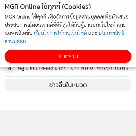
MGR Online ใช้คุกกี้ (Cookies)
“อนุทิน” นำขบวนเต้นแอโรบิก ปิดโครงการ 74 วัน 74
กันยายน - วันที่ 4 ตุลาคม 2569 ที่ประเทศญี่ปุ่น ครบทุกคน
1
ล้านแคลอรี่
MGR Online ใช้คุกกี้ เพื่อจัดการข้อมูลส่วนบุคคลเพื่อนำเสนอ
ยกเว้น “ดรัณ” สมนต์วฤณ นิ่มเนติพันธ์ กับ โจโจ ทวินันท์ ยัง
ประสบการณ์คอนเทนต์ที่ดีที่สุดให้กับผู้อ่านบนเว็บไซต์ และ
เป็นประเภทเยาวชน เตรียมไว้แข่งขันกีฬาซีเกมส์ ครั้งที่ 34 ที่
2
แอพพลิเคชั่น
เงื่อนไขการใช้งานเว็บไซต์
และ
นโยบายสิทธิ
ประเทศมาเลเซีย ปีหน้า
ส่วนบุคคล
แฟนลูกยางโวย เกมไทย-เวียดนาม สนามคนแน่นจนไร้ที่
3
นั่ง ตั้งคำถามเหตุใดขายบัตรเกินความจุ
สำหรับจำนวน 14 ชาติ ที่ทำคะแนนผ่านรอบคัดเลือก และได้
รับทราบ
สิทธิ์ไปแข่งขันกีฬาเอเชี่ยนเกมส์ ในเดือนกันยายน ที่ประเทศ
4
หมู ปากน้ำ ล้มมือ 1 โลก “จัดด์ ทรัมป์” ศึกไชน่าโอเพ่น
ญี่ปุ่น ประกอบด้วย อุซเบกิสถาน, จีน, คาซัคสถาน, ญี่ปุ่น ,
เกาหลีใต้, คีร์กิซสถาน, สิงคโปร์, ฟิลิปปินส์, ไทย, สปป.ลาว,
ข่าวอื่นในหมวด
ไต้หวัน, อินเดีย, อินโดนีเซีย และ ฮ่องกง
“ครูไก่” ดร.กุสุมาลย์ ประเสริฐศรี อุปนายกสมาคมกีฬา
ยิมนาสติกแห่งประเทศไทย ในฐานะผู้จัดการทีม ยอมรับว่า การ
แย่งชิงโควตาเอเชียนเกมส์ 2026 ยากมากเนื่องจากแต่ละชาติมี
การเตรียมตัวกันมาเป็นอย่างดี แต่นักกีฬาประเภทบุคคลทั้ง 2