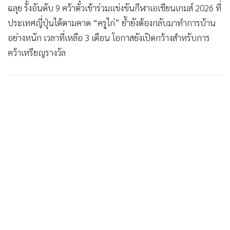
ฉลุย รั้งอันดับ 9 คว้าตั๋วเข้าร่วมแข่งขันกีฬาเอเชียนเกมส์ 2026 ที่
•
เกม
ประเทศญี่ปุ่นได้ตามคาด “ครูไก่” ย้ำยังต้องกลับมาทำการบ้าน
•
วิทยาศาสตร์
อย่างหนัก เวลาที่เหลือ 3 เดือน โอกาสยังเปิดกว้างสำหรับการ
•
SMEs
คว้าเหรียญรางวัล
•
หุ้น
•
อินโดจีน
•
กองทุนรวม
•
Celeb Online
•
Factcheck
•
ญี่ปุ่น
•
News1
•
Gotomanager