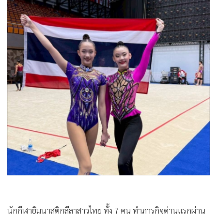
•
Good health & Well-being
•
Green Innovation & SD
•
Management & HR
•
MGR Live
•
Infographic
•
การเมือง
•
ท่องเที่ยว
•
กีฬา
•
ต่างประเทศ
•
Special Scoop
•
เศรษฐกิจ-ธุรกิจ
•
จีน
•
ชุมชน-คุณภาพชีวิต
•
อาชญากรรม
นักกีฬายิมนาสติกลีลาสาวไทย ทั้ง 7 คน ทำภารกิจด่านแรกผ่าน
•
Motoring