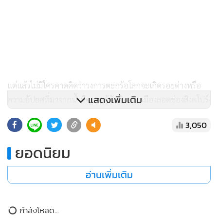
แต่แล้วไม่มีใครคาดคิดว่าวงการตะกร้อโลกจะเกิดรอยด่างหรือ
ความอัปยศที่มาจากน้ำมือของผู้ตัดสินจากเมืองลอดช่องสิงคโปร์
แสดงเพิ่มเติม
นาม “โมฮัมเหม็ด ราดี้” ที่พยายามจะยืนอยู่ข้างทีมเจ้าบ้าน
3,050
เหตุผลหรือปรากฎการณ์ที่แสดงให้เห็นว่าผู้ตัดสินจากสิงคโปร์
รายนี้ได้สร้างความอัปยศให้กับวงการตะกร้อโลกก็เนื่องมาจาก
ยอดนิยม
การพิสูจน์แข้งในทีม B ซึ่งทัพไทยจะพลาดท่าอีกไม่ได้หลังจากชุด
A ปราชัยไปก่อนหน้านี้
อ่านเพิ่มเติม
และแล้วนักเตะชุด B ก็ไม่พลาดเมื่อกลับมาคว้าชัยเหนือเจ้าบ้าน
กำลังโหลด...
ไป 2-0 เซตตีเสมอได้สำเร็จส่งผลให้ต้องดวลกันต่อในทีม C