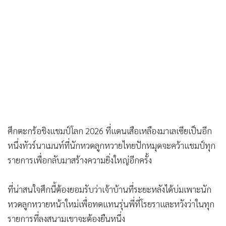
•
เกม
•
วิทยาศาสตร์
•
SMEs
•
หุ้น
•
อินโดจีน
•
กองทุนรวม
•
Celeb Online
•
Factcheck
ศึกตะกร้อชิงแชมป์โลก 2026 ที่แดนเสือเหลืองมาเลเซียเป็นอีก
หนึ่งทัวร์นาเมนท์ที่นักหวดลูกหวายไทยปักหมุดจะคว้าแชมป์ทุก
•
ญี่ปุ่น
รายการเพื่อกลับมาสร้างความยิ่งใหญ่อีกครั้ง
•
News1
•
Gotomanager
ที่น่าสนใจศึกนี้ต้องยอมรับว่าเจ้าบ้านที่ระยะหลังได้บ่มเพาะนัก
หวดลูกหวายหน้าใหม่เพื่อทดแทนรุ่นพี่ที่โรยราและหวังว่าในทุก
รายการที่ลงสนามเขาจะต้องยืนหนึ่ง