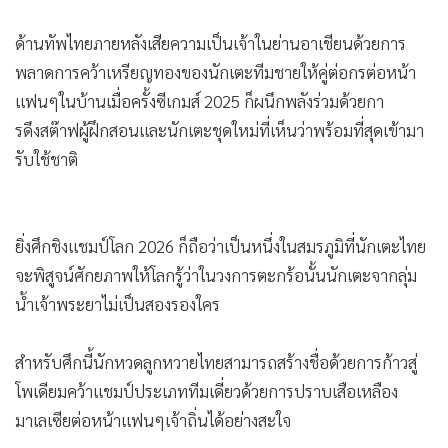
ด้านทัพไทยภายหลังเสียความเป็นเจ้าในย่านอาเชียนด้วยการ
พลาดการคว้าเหรียญทองของนักเตะทีมชายให้คู่ต่อกรต่อหน้า
แฟนๆในบ้านเมื่อครั้งซีเกมส์ 2025 ก็ผนึกพลังร่วมด้วยกา
รดึงสต๊าฟผู้ฝึกสอนและนักเตะชุดใหม่ที่เห็นว่าพร้อมที่สุดเข้ามา
รับใช้ชาติ
ยิ่งศึกชิงแชมป์โลก 2026 ก็ถือว่าเป็นหนึ่งในสมรภูมิที่นักเตะไทย
จะพิสูจน์ศักยภาพให้โลกรู้ว่าในวงการตะกร้อนั้นนักเตะจากลุ่ม
น้ำเจ้าพระยาไม่เป็นสองรองใคร
สำหรับศึกนี้นักหวดลูกหวายไทยสามารถสร้างชื่อด้วยการก้าวสู่
โพเดียมคว้าแชมป์ประเภททีมเดี่ยวด้วยการปราบเสือเหลือง
มาเลเซียต่อหน้าแฟนๆเจ้าถิ่นได้อย่างสะใจ
การปราบนักหวดจอมทรนงอย่างทีมเจ้าบ้านในประเภททีมเดี่ยว