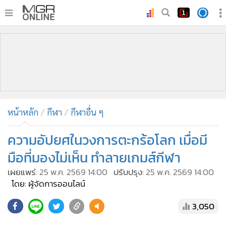
•
หน้าหลัก
•
ทันเหตุการณ์
•
ภาคใต้
•
ภูมิภาค
•
Online Section
หน้าหลัก
กีฬา
กีฬาอื่น ๆ
•
บันเทิง
•
ผู้จัดการรายวัน
ความอัปยศในวงการตะกร้อโลก เมื่อมี
•
คอลัมนิสต์
มือที่มองไม่เห็น ทำลายเกมส์กีฬา
•
ละคร
เผยแพร่:
25 พ.ค. 2569 14:00
ปรับปรุง:
25 พ.ค. 2569 14:00
•
CbizReview
โดย: ผู้จัดการออนไลน์
•
Cyber BIZ
3,050
•
ผู้จัดกวน