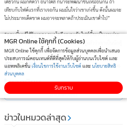
เดียวกัน ผมก็คิดว่า อนาโตลี ก็น่าจะพัฒนาขึ้นเหมือนกัน ถ้า
เทียบกับไฟต์แรกที่เราเจอกัน ผมมั่นใจว่าเขาเก่งขึ้น ดังนั้นผมจะ
ไม่ประมาทเด็ดขาด ผมอาจจะพลาดถ้าประเมินเขาต่ำไป”
“ตอนนี้ผมรู้ไส้รู้พุงของ อนาโตลี หมดแล้ว ไฟต์นี้จะเป็นงานง่าย
MGR Online ใช้คุกกี้ (Cookies)
สำหรับผม หลังจากที่ได้ปะทะกันบนเวที ผมรู้แล้วว่าเขาเป็นนักสู้
MGR Online ใช้คุกกี้ เพื่อจัดการข้อมูลส่วนบุคคลเพื่อนำเสนอ
แบบไหน ผมรู้ทางมวยของเขาหมดครับ”
ประสบการณ์คอนเทนต์ที่ดีที่สุดให้กับผู้อ่านบนเว็บไซต์ และ
306
แอพพลิเคชั่น
เงื่อนไขการใช้งานเว็บไซต์
และ
นโยบายสิทธิ
อย่างไรก็ตาม “รุง รุง” ยังแสดงสปิริตถึงการเป็นนักกีฬามืออาชีพ
ส่วนบุคคล
ด้วยการยอมรับความสำเร็จในอาชีพของ “อนาโตลี” ว่าคือของ
ยอดนิยม
จริง ยากที่ใครจะต่อกรได้ แต่ตนพร้อมพิสูจน์ให้เห็นอีกครั้งว่าใคร
รับทราบ
เหนือกว่ากัน
อ่านเพิ่มเติม
“ผมยอมรับว่า อนาโตลี เก่งจริง แต่หลังจากที่ได้ดวลกันมา ผมรู้
ข่าวในหมวดล่าสุด
เลยว่าเรากระดูกคนละเบอร์ ยิ่งเมื่อมาถึงไฟต์นี้ผมมั่นใจว่าอยู่
คนละชั้นกัน ผมยังเคารพเขา แต่เขาไม่มีวันชนะผมได้แน่นอน”