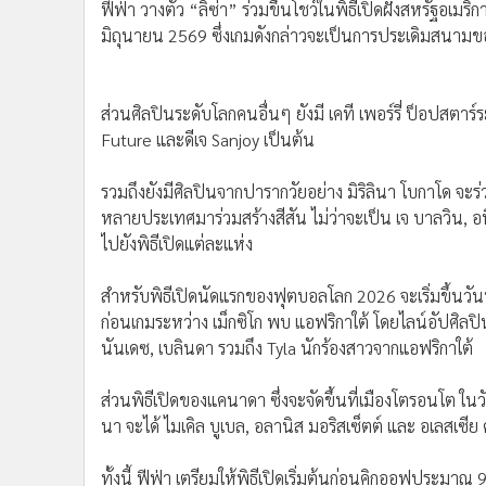
•
Management & HR
ฟีฟ่า วางตัว “ลิซ่า” ร่วมขึ้นโชว์ในพิธีเปิดฝั่งสหรัฐอเมริ
•
MGR Live
มิถุนายน 2569 ซึ่งเกมดังกล่าวจะเป็นการประเดิมสนาม
•
Infographic
•
การเมือง
•
ท่องเที่ยว
•
กีฬา
•
ต่างประเทศ
•
Special Scoop
•
เศรษฐกิจ-ธุรกิจ
•
จีน
•
ชุมชน-คุณภาพชีวิต
•
อาชญากรรม
•
Motoring
•
เกม
•
วิทยาศาสตร์
ส่วนศิลปินระดับโลกคนอื่นๆ ยังมี เคที เพอร์รี่ ป็อปสตาร
Future และดีเจ Sanjoy เป็นต้น
•
SMEs
•
หุ้น