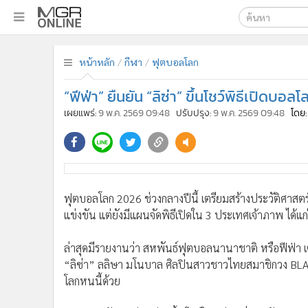
เลือกเครื่องมือท
•
หน้าหลัก
หน้าหลัก
กีฬา
ฟุตบอลโลก
ค้นหา
•
ทันเหตุการณ์
Google
•
ภาคใต้
“ฟีฟ่า” ยืนยัน “ลิซ่า” ขึ้นโชว์พิธีเปิดบอล
•
ภูมิภาค
MGR Onl
เผยแพร่:
9 พ.ค. 2569 09:48
ปรับปรุง:
9 พ.ค. 2569 09:48
โดย:
•
Online Section
ค้นหาขั
•
บันเทิง
•
ผู้จัดการรายวัน
•
คอลัมนิสต์
ฟุตบอลโลก 2026 ช่วงกลางปีนี้ เตรียมสร้างประวัติศาสตร์ครั้
•
ละคร
แข่งขัน แต่ยังมีแผนจัดพิธีเปิดใน 3 ประเทศเจ้าภาพ ได้แก
•
CbizReview
•
Cyber BIZ
ล่าสุดมีรายงานว่า สหพันธ์ฟุตบอลนานาชาติ หรือฟีฟ่า เต
•
ผู้จัดกวน
“ลิซ่า” ลลิษา มโนบาล ศิลปินสาวชาวไทยสมาชิกวง BLACK
•
Good health & Well-being
โลกหนนี้ด้วย
•
Green Innovation & SD