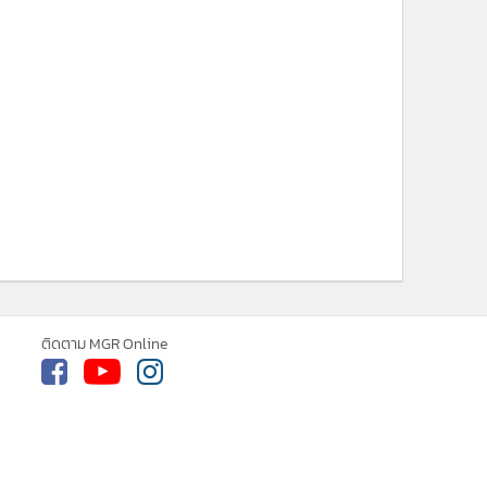
ne ใช้คุกกี้ (Cookies)
ใช้คุกกี้ เพื่อจัดการข้อมูลส่วนบุคคลเพื่อนำ
ารณ์คอนเทนต์ที่ดีที่สุดให้กับผู้อ่านบน
รับทราบ
ละ แอพพลิเคชั่น
เงื่อนไขการใช้งานเว็บไซต์
และ
ิส่วนบุคคล