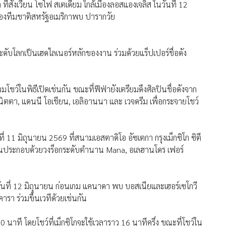
กา ที่สังเวียน โซไฟ สเตเดียม ใกล้เมืองลอสแองเจลิส ในวันที่ 12
ของทีมชาติสหรัฐอเมริกาพบ ปารากวัย
์ระดับโลกเป็นเฮดไลเนอร์หลักของงาน ร่วมด้วยแร็ปเปอร์ชื่อดัง