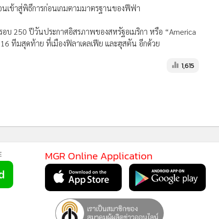
มโชว์ในพิธีเปิดเช่นกัน ขณะที่ฟีฟ่ายังเตรียมดึงศิลปินชื่อดังจาก
นิตตา, แดนนี โอเชียน, เอลิอานนา และ เวจดรีม เพื่อกระจายโชว์
่ 11 มิถุนายน 2569 ที่สนามเอสตาดิโอ อัซเตกา กรุงเม็กซิโก ซิตี
ลปินประกอบด้วยวงร็อกระดับตำนาน Mana, อเลฮานโดร เฟอร์
นวันที่ 12 มิถุนายน ก่อนเกม แคนาดา พบ บอสเนียและเฮอร์เซโกวี
MGR Onli
คารา ร่วมขึ้นเวทีด้วยเช่นกัน
MGR Online 
เสนอ ประสบก
90 นาที โดยโชว์ที่เม็กซิโกจะใช้เวลาราว 16 นาทีครึ่ง ขณะที่โชว์ใน
เว็บไซต์ แ
นเข้าสู่พิธีการก่อนเกมตามมาตรฐานของฟีฟ่า
นโยบายสิทธ
รบรอบ 250 ปีวันประกาศอิสรภาพของสหรัฐอเมริกา หรือ “America
 ทีมสุดท้าย ที่เมืองฟิลาเดลเฟีย และฮุสตัน อีกด้วย
1,615