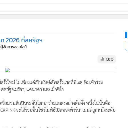
ี่ใช้
โลก 2026 ที่สหรัฐฯ
ine
 ผู้จัดการออนไลน์
้นสูง
1,615
งใหม่ ไม่เพียงแค่เป็นเวิลด์คัพครั้งแรกที่มี 48 ทีมเข้าร่วม
่ สหรัฐอเมริกา, แคนาดา และเม็กซิโก
รียมขนศิลปินระดับโลกมาร่วมแสดงอย่างคับคั่ง หนึ่งในนั้นคือ
PINK จะได้ร่วมขึ้นโชว์ในพิธีเปิดของทัวร์นาเมนต์ลูกหนังระดับ