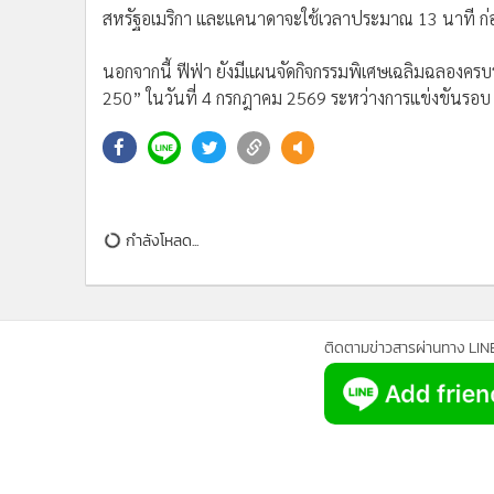
รวมถึงยังมีศิลปินจากปารากวัยอย่าง มิริลินา โบกาโด จะร่ว
•
อินโดจีน
หลายประเทศมาร่วมสร้างสีสัน ไม่ว่าจะเป็น เจ บาลวิน, อ
•
กองทุนรวม
ไปยังพิธีเปิดแต่ละแห่ง
•
Celeb Online
•
Factcheck
สำหรับพิธีเปิดนัดแรกของฟุตบอลโลก 2026 จะเริ่มขึ้นวันที
•
ญี่ปุ่น
ก่อนเกมระหว่าง เม็กซิโก พบ แอฟริกาใต้ โดยไลน์อัปศิ
•
News1
นันเดซ, เบลินดา รวมถึง Tyla นักร้องสาวจากแอฟริกาใต้
•
Gotomanager
ส่วนพิธีเปิดของแคนาดา ซึ่งจะจัดขึ้นที่เมืองโตรอนโต ใ
นา จะได้ ไมเคิล บูเบล, อลานิส มอริสเซ็ตต์ และ อเลสเซีย 
ทั้งนี้ ฟีฟ่า เตรียมให้พิธีเปิดเริ่มต้นก่อนคิกออฟประมาณ 
สหรัฐอเมริกา และแคนาดาจะใช้เวลาประมาณ 13 นาที ก่อ
นอกจากนี้ ฟีฟ่า ยังมีแผนจัดกิจกรรมพิเศษเฉลิมฉลองค
250” ในวันที่ 4 กรกฎาคม 2569 ระหว่างการแข่งขันรอบ 16