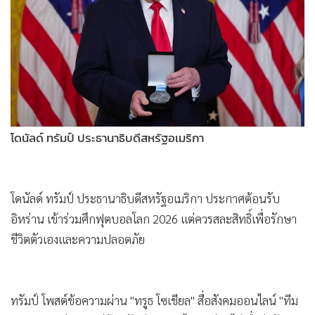
•
Good health & Well-being
•
Green Innovation & SD
•
Management & HR
•
MGR Live
•
Infographic
•
การเมือง
โดนัลด์ ทรัมป์ ประธานาธิบดีสหรัฐอเมริกา
•
ท่องเที่ยว
•
กีฬา
•
ต่างประเทศ
โดนัลด์ ทรัมป์ ประธานาธิบดีสหรัฐอเมริกา ประกาศต้อนรับ
•
Special Scoop
อิหร่าน เข้าร่วมศึกฟุตบอลโลก 2026 แต่ควรสละสิทธิ์เพื่อรักษา
•
เศรษฐกิจ-ธุรกิจ
ชีวิตตัวเองและความปลอดภัย
•
จีน
•
ชุมชน-คุณภาพชีวิต
ทรัมป์ โพสต์ข้อความผ่าน "ทรูธ โซเชียล" สื่อสังคมออนไลน์ "ทีม
•
อาชญากรรม
ฟุตบอลอิหร่าน ยินดีต้อนรับสู่ฟุตบอลโลก แต่ผมไม่เชื่อว่ามัน
•
Motoring