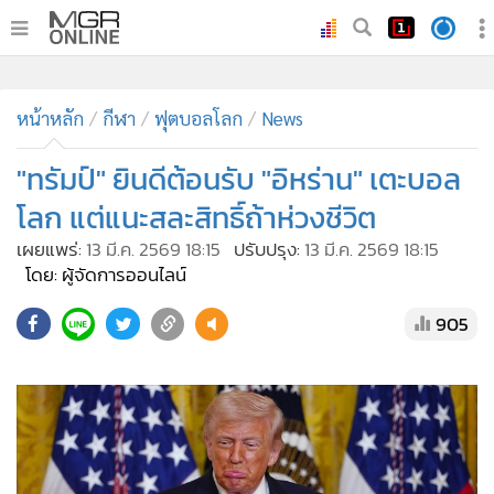
•
หน้าหลัก
•
หน้าหลัก
ทันเหตุการณ์
กีฬา
ฟุตบอลโลก
News
•
ภาคใต้
"ทรัมป์" ยินดีต้อนรับ "อิหร่าน" เตะบอล
•
ภูมิภาค
โลก แต่แนะสละสิทธิ์ถ้าห่วงชีวิต
•
Online Section
เผยแพร่:
13 มี.ค. 2569 18:15
ปรับปรุง:
13 มี.ค. 2569 18:15
•
บันเทิง
โดย: ผู้จัดการออนไลน์
•
ผู้จัดการรายวัน
905
•
คอลัมนิสต์
•
ละคร
•
CbizReview
•
Cyber BIZ
•
ผู้จัดกวน