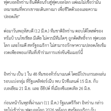
เหมาะสมที่พวกเขาจะเดินทางมา เพื่อชีวิตตัวเองและความ
•
เกม
ปลอดภัย"
•
วิทยาศาสตร์
•
SMEs
ต่อมาวันพฤหัสบดี (12 มี.ค.) ทีมชาติอิหร่าน ตอบโต้โพสต์ของ
•
หุ้น
ทรัมป์ บนโซเชียล มีเดีย ไม่ควรมีทีมใดๆ ถูกตัดสิทธิ์จาก ฟุตบอล
•
อินโดจีน
โลก และโจมตี สหรัฐอเมริกา ไม่สามารถรักษาความปลอดภัยเข้ม
•
กองทุนรวม
งวดเพียงพอแก่ทีมที่เข้าร่วมการแช่งขันซัมเมอร์นี้
•
Celeb Online
•
Factcheck
•
ญี่ปุ่น
อิหร่าน เป็น 1 ใน 48 ทีมของทัวร์นาเมนต์ โดยมีโปรแกรมลงเล่น
•
News1
รอบแบ่งกลุ่ม ที่รัฐแคลิฟอร์เนีบ พบ นิวซีแลนด์ 15 มิ.ย. กับ
•
Gotomanager
เบลเยียม 21 มิ.ย. และ อียิปต์ ที่เมืองซีแอตเทิล 26 มิ.ย.
ก่อนหน้าวันพุธที่ผ่านมา (11 มี.ค.) รัฐมนตรีกีฬา อิหร่าน กล่าว
จะไม่เข้าร่วม ฟุตบอลโลก 2026 หลังถูก สหรัฐอเมริกา กับ
อิสราเอล ร่วมมือกันโจมตี เป็นเหตุให้ อยาตอลเลาห์ อาลี คาเม