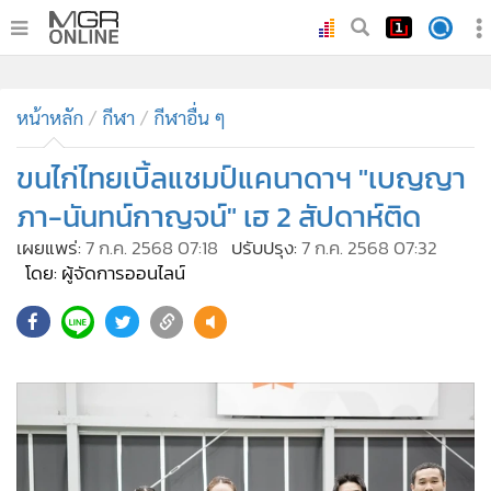
•
หน้าหลัก
•
หน้าหลัก
ทันเหตุการณ์
กีฬา
กีฬาอื่น ๆ
•
ภาคใต้
ขนไก่ไทยเบิ้ลแชมป์แคนาดาฯ "เบญญา
•
ภูมิภาค
ภา-นันทน์กาญจน์" เฮ 2 สัปดาห์ติด
•
Online Section
เผยแพร่:
7 ก.ค. 2568 07:18
ปรับปรุง:
7 ก.ค. 2568 07:32
•
บันเทิง
โดย: ผู้จัดการออนไลน์
•
ผู้จัดการรายวัน
520
•
คอลัมนิสต์
•
ละคร
•
CbizReview
•
Cyber BIZ
•
ผู้จัดกวน