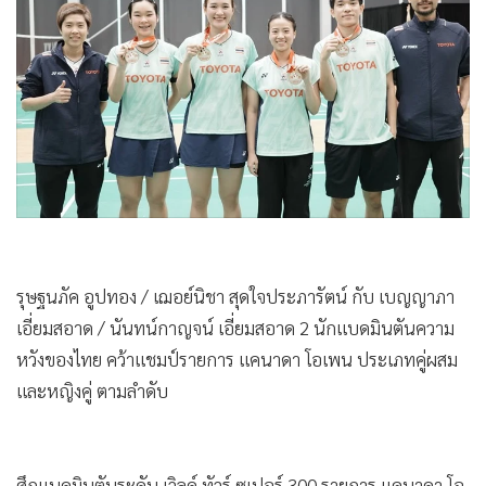
•
Good health & Well-being
•
Green Innovation & SD
•
Management & HR
•
MGR Live
•
Infographic
•
การเมือง
•
ท่องเที่ยว
•
กีฬา
•
ต่างประเทศ
รุษฐนภัค อูปทอง / เฌอย์นิชา สุดใจประภารัตน์ กับ เบญญาภา
•
Special Scoop
เอี่ยมสอาด / นันทน์กาญจน์ เอี่ยมสอาด 2 นักแบดมินตันความ
•
เศรษฐกิจ-ธุรกิจ
หวังของไทย คว้าแชมป์รายการ แคนาดา โอเพน ประเภทคู่ผสม
•
จีน
และหญิงคู่ ตามลำดับ
•
ชุมชน-คุณภาพชีวิต
•
อาชญากรรม
•
Motoring
ศึกแบดมินตันระดับ เวิลด์ ทัวร์ ซูเปอร์ 300 รายการ แคนาดา โอ