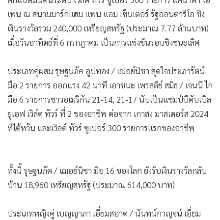
•
เกม
เพน ณ สนามมาร์กแฮม แพน แอม เซ็นเตอร์ รัฐออนตาริโอ ชิง
•
วิทยาศาสตร์
เงินรางวัลรวม 240,000 เหรียญสหรัฐ (ประมาณ 7.77 ล้านบาท)
•
SMEs
เมื่อวันอาทิตย์ที่ 6 กรกฎาคม เป็นการแข่งขันรอบชิงชนะเลิศ
•
หุ้น
•
อินโดจีน
ประเภทคู่ผสม รุษฐนภัค อูปทอง / เฌอย์นิชา สุดใจประภารัตน์
•
กองทุนรวม
มือ 2 รายการ ออกแรง 42 นาที เอาชนะ เพรสลีย์ สมิธ / เจนนี ไก
มือ 6 รายการชาวอเมริกัน 21-14, 21-17 นับเป็นแชมป์บีดับเบิล
•
Celeb Online
ยูเอฟ เวิล์ด ทัวร์ ที่ 2 ของอาชีพ ต่อจาก เกาสง มาสเตอร์ส 2024
•
Factcheck
ที่ไต้หวัน และเวิลด์ ทัวร์ ซูเปอร์ 300 รายการแรกของอาชีพ
•
ญี่ปุ่น
•
News1
•
Gotomanager
ทั้งนี้ รุษฐนภัค / เฌอย์นิชา มือ 16 ของโลก ยังรับเงินรางวัลกลับ
บ้าน 18,960 เหรียญสหรัฐ (ประมาณ 614,000 บาท)
ประเภทหญิงคู่ เบญญาภา เอี่ยมสอาด / นันทน์กาญจน์ เอี่ยม