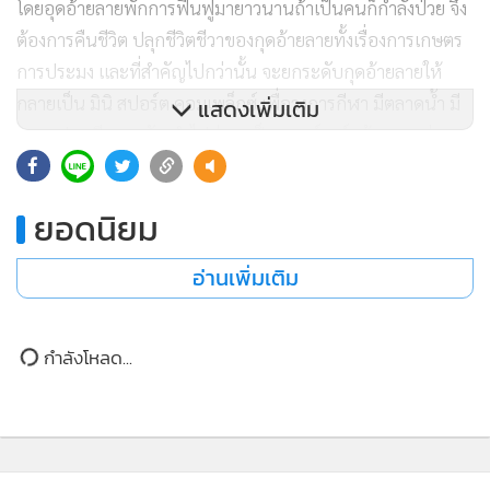
โดยอุดอ้ายลายพักการฟื้นฟูมายาวนานถ้าเป็นคนก็กำลังป่วย จึง
ต้องการคืนชีวิต ปลุกชีวิตชีวาของกุดอ้ายลายทั้งเรื่องการเกษตร
การประมง และที่สำคัญไปกว่านั้น จะยกระดับกุดอ้ายลายให้
กลายเป็น มินิ สปอร์ต คอมเพล็กซ์ เพื่อวงการกีฬา มีตลาดน้ำ มี
แสดงเพิ่มเติม
ตลาดปลา มีตลาดผัก นำไปสู่การเป็นแลนด์มาร์กด้านการท่อง
เที่ยวแห่งใหม่ของ จ.มหาสารคาม ในอนาคต
ยอดนิยม
“วันนี้ผมมาทำให้กุดอ้ายลายกลับมามีชีวิตชีวา ผมนำกีฬามาส
ร้างความสามัคคีในชุมชน ผมต้องการกระตุ้นให้คนในพื้นที่สำนึก
อ่านเพิ่มเติม
รักษา ร่วมกันต่อยอด ฟื้นฟูวัฒนธรรมที่ส่งต่อกันมาจาก
บรรพบุรุษ และทำให้ชาวบ้านได้ทำการเกษตร และประมง ซึ่ง
กำลังโหลด...
เป็นวิถีที่จะยกระดับคุณภาพชีวิตของชาวบ้านให้ดีขึ้น อีก
ประการที่สำคัญคือ เราจะตั้งศูนย์เรียนรู้และฝึกทักษะกีฬา
มวยไทยที่กุดอ้ายลายเพื่อให้เด็กเยาวชนมาฝึกมวยไทยกันเพิ่ม
มากขึ้นอีกด้วย” ดร.สุทินกล่าว