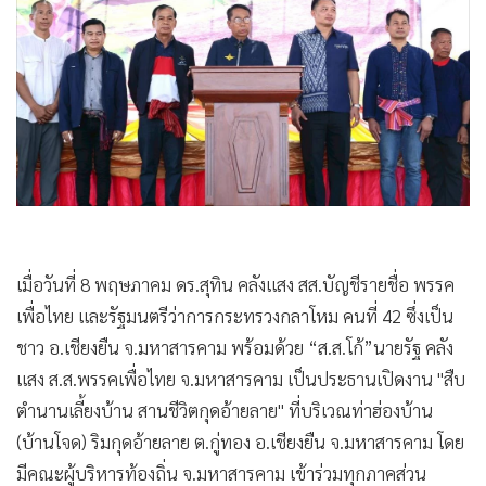
•
Good health & Well-being
•
Green Innovation & SD
•
Management & HR
•
MGR Live
•
Infographic
•
การเมือง
•
ท่องเที่ยว
•
กีฬา
•
ต่างประเทศ
เมื่อวันที่ 8 พฤษภาคม ดร.สุทิน คลังแสง สส.บัญชีรายชื่อ พรรค
•
Special Scoop
เพื่อไทย และรัฐมนตรีว่าการกระทรวงกลาโหม คนที่ 42 ซึ่งเป็น
•
เศรษฐกิจ-ธุรกิจ
ชาว อ.เชียงยืน จ.มหาสารคาม พร้อมด้วย “ส.ส.โก้”นายรัฐ คลัง
•
จีน
แสง ส.ส.พรรคเพื่อไทย จ.มหาสารคาม เป็นประธานเปิดงาน "สืบ
•
ชุมชน-คุณภาพชีวิต
ตำนานเลี้ยงบ้าน สานชีวิตกุดอ้ายลาย" ที่บริเวณท่าฮ่องบ้าน
•
อาชญากรรม
(บ้านโจด) ริมกุดอ้ายลาย ต.กู่ทอง อ.เชียงยืน จ.มหาสารคาม โดย
•
Motoring
มีคณะผู้บริหารท้องถิ่น จ.มหาสารคาม เข้าร่วมทุกภาคส่วน