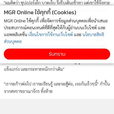
"ผมคิดว่า ซุปเปอร์เล็ก บาดเจ็บ จึงรีบเดินเข้าหา แต่เขาใช้จังหวะ
นั้นฟันศอกใส่ผมอย่างงดงาม ต้องยกความดีความชอบให้กับเขา
MGR Online ใช้คุกกี้ (Cookies)
ที่คว้าชัยชนะมาได้สำเร็จ"
MGR Online ใช้คุกกี้ เพื่อจัดการข้อมูลส่วนบุคคลเพื่อนำเสนอ
ประสบการณ์คอนเทนต์ที่ดีที่สุดให้กับผู้อ่านบนเว็บไซต์ และ
"ขอแสดงความยินดีกับ ซุปเปอร์เล็ก และขอบคุณแฟนๆ ที่ยอด
แอพพลิเคชั่น
เงื่อนไขการใช้งานเว็บไซต์
และ
นโยบายสิทธิ
เยี่ยมทุกคนของ ONE Championship สำหรับความรัก และการ
ส่วนบุคคล
สนับสนุน"
รับทราบ
"นี่เป็นเพียงส่วนหนึ่งของการเดินทาง ผมสัญญาว่าจะกลับมา
แข็งแกร่ง และกระหายหนักกว่าเดิม"
"เราจะก้าวต่อไป เราจะเรียนรู้ และจะสู้ต่อ, เจอกันเร็วๆนี้" กำปั้น
จากสหราชอาณาจักร ทิ้งท้าย
8,643