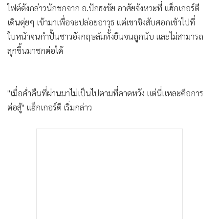
ไฟต์ดังกล่าวนักชกจาก อ.ปักธงชัย อาศัยจังหวะที่ แฮ็กเกอร์ตี
•
เกม
เดินดุ่ยๆ เข้ามาเพื่อจะปล่อยอาวุธ แต่เขาชิงสับศอกเข้าไปที่
•
วิทยาศาสตร์
ใบหน้าจนกำปั้นชาวอังกฤษล้มทั้งยืนจนถูกนับ และไม่สามารถ
•
SMEs
ลุกขึ้นมาชกต่อได้
•
หุ้น
•
อินโดจีน
•
กองทุนรวม
"เมื่อค่ำคืนที่ผ่านมาไม่เป็นไปตามที่คาดหวัง แต่นี่แหละคือการ
•
Celeb Online
ต่อสู้" แฮ็กเกอร์ตี เริ่มกล่าว
•
Factcheck
•
ญี่ปุ่น
•
News1
•
Gotomanager