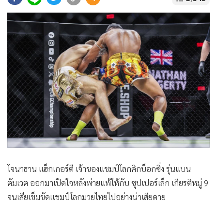
•
Good health & Well-being
•
Green Innovation & SD
•
Management & HR
•
MGR Live
•
Infographic
•
การเมือง
•
ท่องเที่ยว
•
กีฬา
•
ต่างประเทศ
•
Special Scoop
•
เศรษฐกิจ-ธุรกิจ
•
จีน
โจนาธาน แฮ็กเกอร์ตี เจ้าของแชมป์โลกคิกบ็อกซิ่ง รุ่นแบน
•
ชุมชน-คุณภาพชีวิต
ตัมเวต ออกมาเปิดใจหลังพ่ายแพ้ให้กับ ซุปเปอร์เล็ก เกียรติหมู่ 9
•
อาชญากรรม
จนเสียเข็มขัดแชมป์โลกมวยไทยไปอย่างน่าเสียดาย
•
Motoring