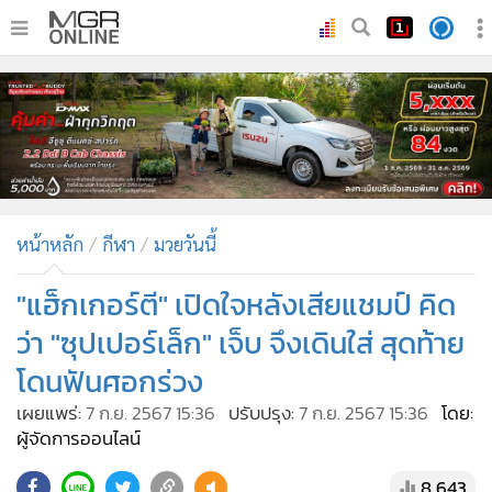
•
หน้าหลัก
•
ทันเหตุการณ์
•
ภาคใต้
•
ภูมิภาค
•
Online Section
หน้าหลัก
กีฬา
มวยวันนี้
•
บันเทิง
•
ผู้จัดการรายวัน
"แฮ็กเกอร์ตี" เปิดใจหลังเสียแชมป์ คิด
•
คอลัมนิสต์
ว่า "ซุปเปอร์เล็ก" เจ็บ จึงเดินใส่ สุดท้าย
•
ละคร
โดนฟันศอกร่วง
•
CbizReview
เผยแพร่:
7 ก.ย. 2567 15:36
ปรับปรุง:
7 ก.ย. 2567 15:36
โดย:
•
Cyber BIZ
ผู้จัดการออนไลน์
•
ผู้จัดกวน
8,643