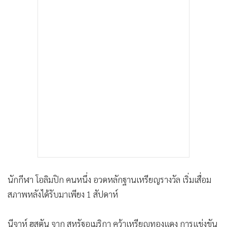
นักกีฬา โอลิมปิก คนหนึ่ง อวดหลักฐานเหรียญรางวัล เริ่มเสื่อม
สภาพหลังได้รับมาเพียง 1 สัปดาห์
นีจาห์ ฮุสตัน จาก สหรัฐอเมริกา คว้าเหรียญทองแดง การแข่งขัน