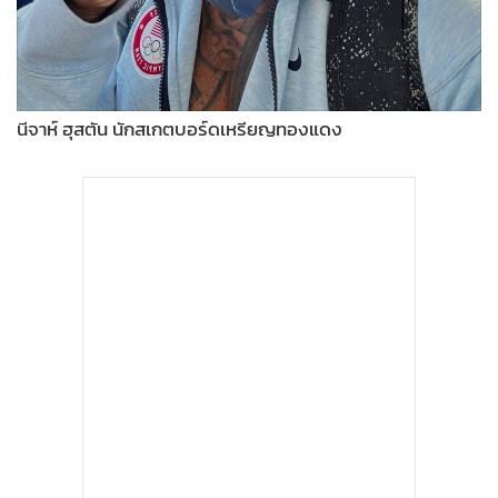
•
เกม
•
วิทยาศาสตร์
•
SMEs
•
หุ้น
นีจาห์ ฮุสตัน นักสเกตบอร์ดเหรียญทองแดง
•
อินโดจีน
•
กองทุนรวม
•
Celeb Online
•
Factcheck
•
ญี่ปุ่น
•
News1
•
Gotomanager