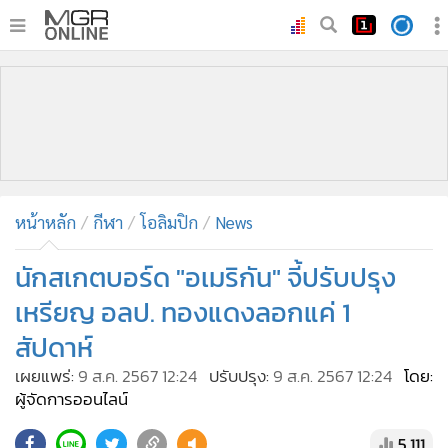
•
หน้าหลัก
•
ทันเหตุการณ์
•
ภาคใต้
•
ภูมิภาค
•
Online Section
หน้าหลัก
กีฬา
โอลิมปิก
News
•
บันเทิง
•
ผู้จัดการรายวัน
นักสเกตบอร์ด "อเมริกัน" จี้ปรับปรุง
•
คอลัมนิสต์
เหรียญ อลป. ทองแดงลอกแค่ 1
•
ละคร
สัปดาห์
•
CbizReview
เผยแพร่:
9 ส.ค. 2567 12:24
ปรับปรุง:
9 ส.ค. 2567 12:24
โดย:
•
Cyber BIZ
ผู้จัดการออนไลน์
•
ผู้จัดกวน
5,111