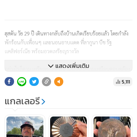
ฮุสตัน วัย 29 ปี เดินทางกลับถึงบ้านเกิดเรียบร้อยแล้ว โดยกำลัง
พักร้อนกับเพื่อนๆ และนอนอาบแดด ที่ลากูนา บีช รัฐ
แคลิฟอร์เนีย พร้อมอวดเหรียญรางวัล
แสดงเพิ่มเติม
อย่างไรก็ตาม เหรียญรางวัลนั้น ไม่ได้ดูสวยงามเหมือนตอนคล้อง
คอ ขณะยืนบนโพเดียม เนื่องจากคลิปบนเพจ "อินสตาแกรม"
5,111
ของ ฮุสตัน พบว่า ทองแดงบนเหรียญเริ่มลอก
แกลเลอรี
ฮุสตัน กล่าว "เอาล่ะ เหรียญรางวัลดูงดงามเมื่อพวกมันยังใหม่กิ๊ก
แต่มันเสื่อมหลังจากอยู่บนตัวของผม แล้วเปียกเหงื่อนิดๆ
หน่อยๆ ขณะที่ผมยอมให้เพื่อนๆ คล้องคอตลอดสุดสัปดาห์"