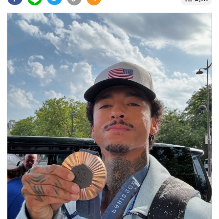
•
Good health & Well-being
•
Green Innovation & SD
•
Management & HR
•
MGR Live
•
Infographic
•
การเมือง
•
ท่องเที่ยว
•
กีฬา
•
ต่างประเทศ
•
Special Scoop
•
เศรษฐกิจ-ธุรกิจ
•
จีน
•
ชุมชน-คุณภาพชีวิต
•
อาชญากรรม
•
Motoring