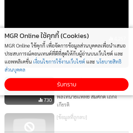
1.พูดโดยอยู่ด้านหน้า ให้เห็นปากและสีหน้าเวลาพูดคุย
2.พูดประโยคสั้นๆ กระชับ
MGR Online ใช้คุกกี้ (Cookies)
4,257
3.พูดด้วยน้ำเสียงที่ดังชัดเจน แต่อยาตะโกน
MGR Online ใช้คุกกี้ เพื่อจัดการข้อมูลส่วนบุคคลเพื่อนำเสนอ
เสี่ยงหูหนวกโดยไม่รู้ตัว!! คุณอาจเป็น
ประสบการณ์คอนเทนต์ที่ดีที่สุดให้กับผู้อ่านบนเว็บไซต์ และ
1 ใน 2.7 ล้านคนที่หูดับเพราะไลฟ์สไตล์
-การรักษาอาการหูตึง
แอพพลิเคชั่น
เงื่อนไขการใช้งานเว็บไซต์
และ
นโยบายสิทธิ
ส่วนบุคคล
เนื่องจากปัจจุบันยังไม่มียารักษาโรคภาวะเสื่อมตามวัยของระบบ
เฉลยละ! ทำไมทำตามคำแนะนำ
รับทราบ
ประสาทหู หากเพิ่งเริ่มมีอาการ ผู้สูงอายุควรระวังดูแลและไม่ให้
แล้ว ค่าไฟยังสูง...โถ!ก็เพิ่งทำไง /
เป็นมากขึ้น ด้วยการพบแพทย์สม่ำเสมอ และพยายามควบคุม
พลโทนายแพทย์ สมศักดิ์ เถกิง
730
โรคเรื้อรังที่เป็นปัจจัยเสี่ยง รวมทั้งไม่ควรซื้อยามาหยอดมากินเอง
เกียรติ
นอกจากนี้คสรหลีกเลี่ยงเสียงดัง ควรออกกำลังกายอย่าง
[ข้อมูลที่ถูกลบ]
สม่ำเสมอ รับประทานอาหารที่มีประโยชน์ครบ 5 หมู่ พีกผ่อนให้
เพียงพอ และทำจิตใจให้แจ่มใส