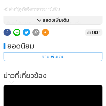
-เมื่อไหร่ผู้สูงวัยจึงควรตรวจการได้ยิน
แสดงเพิ่มเติม
1.มักขอให้คู่สนทนาพูดดังๆ หรือพูดซ้ำหลายๆครั้ง
1,934
2.ฟังวิทยุ ดูโทรทัศน์ ฟังเสียงจากสมาร์ทโฟน เปิดเสียงดังกว่า
ยอดนิยม
ปกติ
อ่านเพิ่มเติม
3.ได้ยินไม่ชัด บางคำหายไป ได้ยินเสียงไม่ครบทั้งประโยค
4.มีเสียงดังในหู
ข่าวที่เกี่ยวข้อง
5.พูดเสียงดังกว่าปกติ
-การสื่อสารกับผู้สูงวัยที่หูตึง