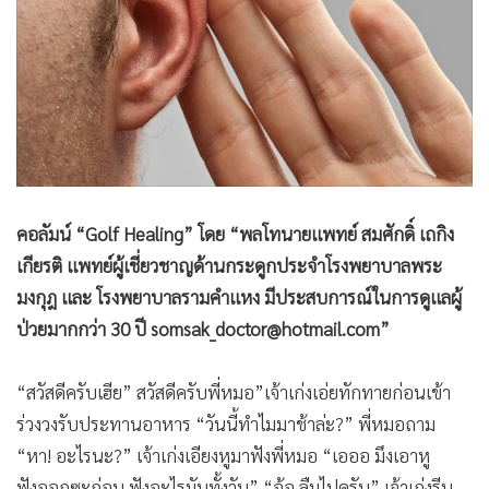
•
Good health & Well-being
•
Green Innovation & SD
•
Management & HR
•
MGR Live
•
Infographic
•
การเมือง
•
ท่องเที่ยว
คอลัมน์ “Golf Healing” โดย “พลโทนายแพทย์ สมศักดิ์ เถกิง
•
กีฬา
เกียรติ แพทย์ผู้เชี่ยวชาญด้านกระดูกประจำโรงพยาบาลพระ
•
ต่างประเทศ
มงกุฎ และ โรงพยาบาลรามคำแหง มีประสบการณ์ในการดูแลผู้
•
Special Scoop
ป่วยมากกว่า 30 ปี somsak_doctor@hotmail.com”
•
เศรษฐกิจ-ธุรกิจ
•
จีน
“สวัสดีครับเฮีย” สวัสดีครับพี่หมอ”เจ้าเก่งเอ่ยทักทายก่อนเข้า
•
ชุมชน-คุณภาพชีวิต
ร่วงวงรับประทานอาหาร “วันนี้ทำไมมาช้าล่ะ?” พี่หมอถาม
•
อาชญากรรม
“หา! อะไรนะ?” เจ้าเก่งเอียงหูมาฟังพี่หมอ “เอออ มึงเอาหู
•
Motoring
ฟังออกซะก่อน ฟังอะไรมันทั้งวัน” “อ้อ ลืมไปครับ” เจ้าเก่งรีบ