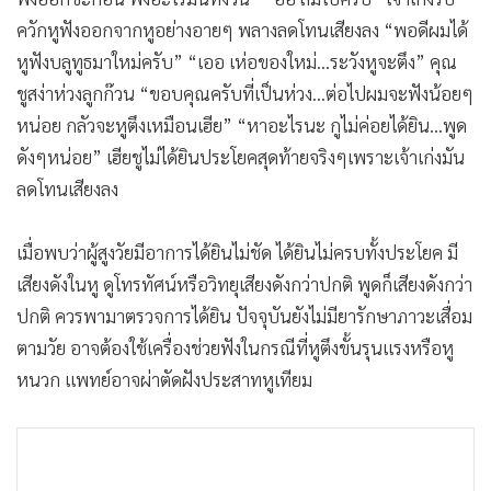
•
เกม
ควักหูฟังออกจากหูอย่างอายๆ พลางลดโทนเสียงลง “พอดีผมได้
•
วิทยาศาสตร์
หูฟังบลูทูธมาใหม่ครับ” “เออ เห่อของใหม่...ระวังหูจะตึง” คุณ
•
SMEs
ชูสง่าห่วงลูกก๊วน “ขอบคุณครับที่เป็นห่วง...ต่อไปผมจะฟังน้อยๆ
•
หุ้น
หน่อย กลัวจะหูตึงเหมือนเฮีย” “หาอะไรนะ กูไม่ค่อยได้ยิน...พูด
•
อินโดจีน
ดังๆหน่อย” เฮียชูไม่ได้ยินประโยคสุดท้ายจริงๆเพราะเจ้าเก่งมัน
•
กองทุนรวม
ลดโทนเสียงลง
•
Celeb Online
เมื่อพบว่าผู้สูงวัยมีอาการได้ยินไม่ชัด ได้ยินไม่ครบทั้งประโยค มี
•
Factcheck
เสียงดังในหู ดูโทรทัศน์หรือวิทยุเสียงดังกว่าปกติ พูดก็เสียงดังกว่า
•
ญี่ปุ่น
ปกติ ควรพามาตรวจการได้ยิน ปัจจุบันยังไม่มียารักษาภาวะเสื่อม
•
News1
ตามวัย อาจต้องใช้เครื่องช่วยฟังในกรณีที่หูตึงขั้นรุนแรงหรือหู
•
Gotomanager
หนวก แพทย์อาจผ่าตัดฝังประสาทหูเทียม