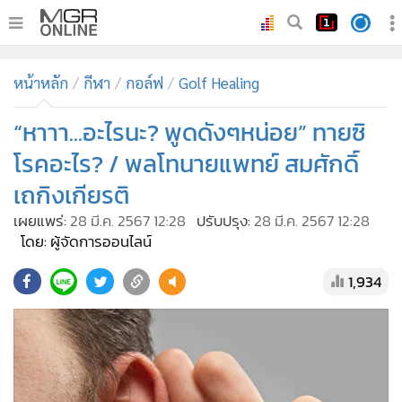
•
หน้าหลัก
หน้าหลัก
กีฬา
กอล์ฟ
Golf Healing
•
ทันเหตุการณ์
•
“หาาา...อะไรนะ? พูดดังๆหน่อย” ทายซิ
ภาคใต้
•
ภูมิภาค
โรคอะไร? / พลโทนายแพทย์ สมศักดิ์
•
Online Section
เถกิงเกียรติ
•
บันเทิง
เผยแพร่:
28 มี.ค. 2567 12:28
ปรับปรุง:
28 มี.ค. 2567 12:28
•
ผู้จัดการรายวัน
โดย: ผู้จัดการออนไลน์
•
คอลัมนิสต์
1,934
•
ละคร
•
CbizReview
•
Cyber BIZ
•
ผู้จัดกวน