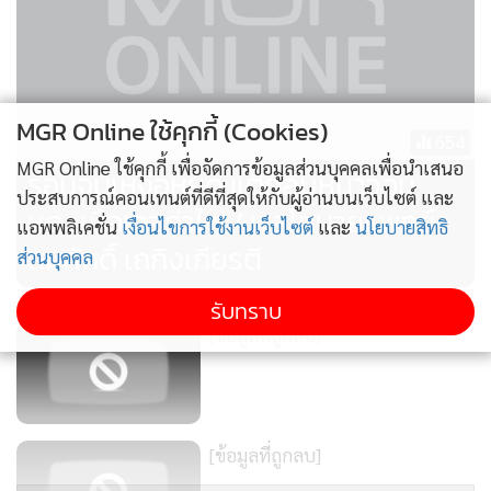
เสื้อผ้าสีเข้มโดยเฉพาะสีดำ มักจะเป็นสีที่ดูดซับแสงและความ
ร้อนได้มากกว่าเสื้อผ้าสีอ่อน หากใส่สีดำไปออกแดดจะรู้สึกได้ถึง
ความร้อนจากเนื้อผ้าสีเข้มมากกว่าเนื้อผ้าสีอ่อนอย่างชัดเจน
MGR Online ใช้คุกกี้ (Cookies)
654
3.ใส่เสื้อผ้าทรงสบายๆ ให้อากาศถ่ายเทได้และเป็นช่วงที่เหมาะ
MGR Online ใช้คุกกี้ เพื่อจัดการข้อมูลส่วนบุคคลเพื่อนำเสนอ
ร้อนจนเหงื่อหยด แต่กลับหนาวจน
แก่การอวดแฟชั่นลุคซัมเมอร์เป็นอย่างยิ่งถึงจะใส่เสื้อผ้าที่เบา
ประสบการณ์คอนเทนต์ที่ดีที่สุดให้กับผู้อ่านบนเว็บไซต์ และ
หด...เมื่อเจอค่าไฟ / พลโทนายแพทย์
และบางหากจับแมทลุคดีๆก็น่าจะได้แฟชั่นหน้าร้อน
แอพพลิเคชั่น
เงื่อนไขการใช้งานเว็บไซต์
และ
นโยบายสิทธิ
สมศักดิ์ เถกิงเกียรติ
ส่วนบุคคล
4.เปิดพัดลมส่ายไปมาช่วยระบายความร้อน และช่วยเสริมความ
รับทราบ
เย็นจากเครื่องปรับอากาศ หากเราเบื่อที่จะทนกับความร้อนก็
[ข้อมูลที่ถูกลบ]
แนะนำให้เปิดพัดลมไปพร้อมๆกับเปิดแอร์ เพราะพัดลมช่วยเพิ่ม
ความเร็วลมเพิ่มการเคลื่อนที่ของอากาศ ทำให้เกิดการระบาย
ความร้อนจากร่างกายทำให้รู้สึกเย็นสบายมากขึ้น
[ข้อมูลที่ถูกลบ]
5.เปิดประตู-หน้าต่างระบายอากาศร้อนจากห้องก่อนเปิดเครื่อง