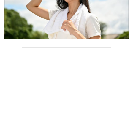
•
Good health & Well-being
•
Green Innovation & SD
•
Management & HR
•
MGR Live
•
Infographic
•
การเมือง
•
ท่องเที่ยว
•
กีฬา
•
ต่างประเทศ
•
Special Scoop
•
เศรษฐกิจ-ธุรกิจ
•
จีน
•
ชุมชน-คุณภาพชีวิต
•
อาชญากรรม
•
Motoring