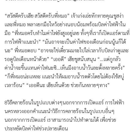
“สวัสดีครับเฮีย สวัสดีครับพี่หมอ” เจ้าเก่งเอ่ยทักทายคุณชูสง่า
และพี่หมอ พลางยกมือไหว้อย่างนอบน้อมพร้อมบิลค่าไฟฟ้าใน
มือ “พี่หมอครับทำไมค่าไฟยังสูงอยู่เลย ทั้งๆที่เราก็เปิดแอร์ตามที่
การไฟฟ้าแนะนำ” “มันอาจจะเป็นค่าไฟของเดือนก่อนนู้นก็ได้
นะ” พี่หมอตอบ “อาจจะใช่เดี๋ยวผมจะไปไล่เวลากับบิลเก่าดูและ
รอดูบิลเดือนหน้าด้วย” “เออดี” เฮียชูสนับสนุน “...แต่กูกลัว
ค่าน้ำจะขึ้นแทนค่าไฟนะซิ...เห็นมึงอาบน้ำวันละตั้งหลายครั้ง”
“ก็พี่หมอน่ะแหละ แนะนำให้ผมอาบน้ำรดตัวโดยไม่ต้องใช้สบู่
เวลาร้อน” “เออดีนะ เฮียเห็นด้วย ช่วยกันหลายๆทาง”
8วิธีคลายร้อนในรูปแบบต่างๆนอกจากการเปิดแอร์ การไฟฟ้า
นครหลวงออกคำแนะนำวิธีการคลายร้อนในรูปแบบอื่นๆ
นอกจากการเปิดแอร์ เราสามารถนำไปทำตามได้ เพื่อช่วย
ประหยัดบิลค่าไฟช่วงปลายเดือน