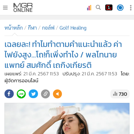
•
หน้าหลัก
หน้าหลัก
กีฬา
กอล์ฟ
Golf Healing
•
ทันเหตุการณ์
•
เฉลยละ! ทำไมทำตามคำแนะนำแล้ว ค่า
ภาคใต้
•
ภูมิภาค
ไฟยังสูง...โถ!ก็เพิ่งทำไง / พลโทนาย
•
Online Section
แพทย์ สมศักดิ์ เถกิงเกียรติ
•
บันเทิง
เผยแพร่:
21 มี.ค. 2567 11:53
ปรับปรุง:
21 มี.ค. 2567 11:53
โดย:
•
ผู้จัดการรายวัน
ผู้จัดการออนไลน์
•
คอลัมนิสต์
730
•
ละคร
•
CbizReview
•
Cyber BIZ
•
ผู้จัดกวน