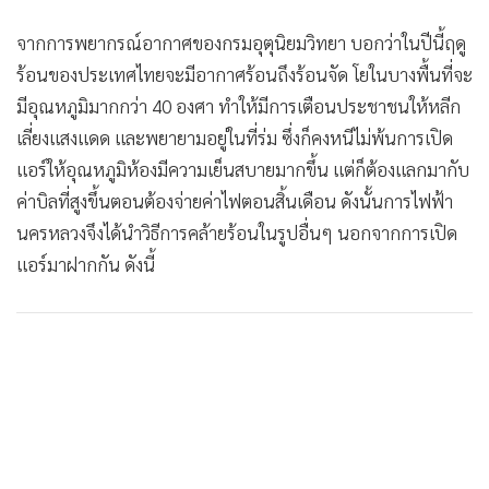
จากการพยากรณ์อากาศของกรมอุตุนิยมวิทยา บอกว่าในปีนี้ฤดู
ร้อนของประเทศไทยจะมีอากาศร้อนถึงร้อนจัด โยในบางพื้นที่จะ
มีอุณหภูมิมากกว่า 40 องศา ทำให้มีการเตือนประชาชนให้หลีก
เลี่ยงแสงแดด และพยายามอยู่ในที่ร่ม ซึ่งก็คงหนีไม่พ้นการเปิด
แอร์ให้อุณหภูมิห้องมีความเย็นสบายมากขึ้น แต่ก็ต้องแลกมากับ
ค่าบิลที่สูงขึ้นตอนต้องจ่ายค่าไฟตอนสิ้นเดือน ดังนั้นการไฟฟ้า
นครหลวงจึงได้นำวิธีการคล้ายร้อนในรูปอื่นๆ นอกจากการเปิด
แอร์มาฝากกัน ดังนี้