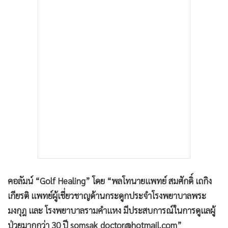
•
เกม
•
วิทยาศาสตร์
•
SMEs
•
หุ้น
•
อินโดจีน
•
กองทุนรวม
•
Celeb Online
•
Factcheck
•
ญี่ปุ่น
•
News1
•
Gotomanager
คอลัมน์ “Golf Healing” โดย “พลโทนายแพทย์ สมศักดิ์ เถกิง
เกียรติ แพทย์ผู้เชี่ยวชาญด้านกระดูกประจำโรงพยาบาลพระ
มงกุฎ และ โรงพยาบาลรามคำแหง มีประสบการณ์ในการดูแลผู้
ป่วยมากกว่า 30 ปี somsak_doctor@hotmail.com”