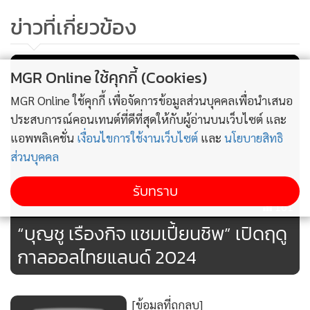
เมษายน:
สิงห์ แชมเปี้ยนชิพ 2024 / ชิงเงินรางวัลรวม 3 ล้านบาท
ข่าวที่เกี่ยวข้อง
/ สนามรอการยืนยัน
2-5 พฤษภาคม:
เอดีที-ออลไทยแลนด์ พาร์ทเนอร์ชิพ โทรฟี่
2024 / ชิงเงินรางวัลรวม 3 ล้านบาท / สนามรอการยืนยัน
MGR Online ใช้คุกกี้ (Cookies)
9-12 พฤษภาคม:
สิงห์ ลากูน่า ภูเก็ต โอเพ่น 2024 / ชิงเงินรางวัล
MGR Online ใช้คุกกี้ เพื่อจัดการข้อมูลส่วนบุคคลเพื่อนำเสนอ
รวม 4 ล้านบาท / สนาม ลากูน่า กอล์ฟ ภูเก็ต จ.ภูเก็ต
ประสบการณ์คอนเทนต์ที่ดีที่สุดให้กับผู้อ่านบนเว็บไซต์ และ
13-16 มิถุนายน:
สิงห์ ออลไทยแลนด์ แชมเปี้ยนชิพ 2024 / ชิง
แอพพลิเคชั่น
เงื่อนไขการใช้งานเว็บไซต์
และ
นโยบายสิทธิ
เงินรางวัลรวม 3 ล้านบาท / สนาม สุวรรณ กอล์ฟ แอนด์ คันทรี
ส่วนบุคคล
คลับ จ.นครปฐม
รับทราบ
25-28 กรกฎาคม:
สิงห์ เชียงใหม่ โอเพ่น 2024 / ชิงเงินรางวัลรวม
161
3 ล้านบาท / สนาม แม่โจ้ กอล์ฟ รีสอร์ท แอนด์ สปา จ.เชียงใหม่
“บุญชู เรืองกิจ แชมเปี้ยนชิพ” เปิดฤดู
กาลออลไทยแลนด์ 2024
15-18 สิงหาคม:
สิงห์ พัทยา โอเพ่น 2024 / ชิงเงินรางวัลรวม 3
ล้านบาท / สนาม แหลมฉบัง อินเตอร์เนชั่นแนล คันทรี คลับ
จ.ชลบุรี
[ข้อมูลที่ถูกลบ]