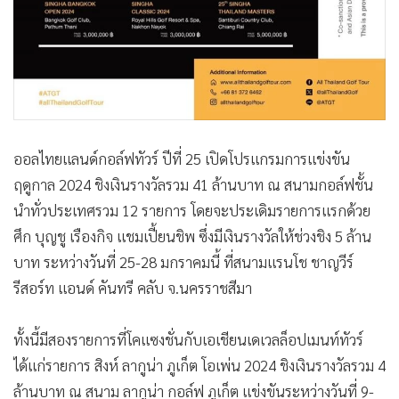
•
เกม
•
วิทยาศาสตร์
•
SMEs
•
หุ้น
•
อินโดจีน
•
กองทุนรวม
ออลไทยแลนด์กอล์ฟทัวร์ ปีที่ 25 เปิดโปรแกรมการแข่งขัน
•
Celeb Online
ฤดูกาล 2024 ชิงเงินรางวัลรวม 41 ล้านบาท ณ สนามกอล์ฟชั้น
•
Factcheck
นำทั่วประเทศรวม 12 รายการ โดยจะประเดิมรายการแรกด้วย
ศึก บุญชู เรืองกิจ แชมเปี้ยนชิพ ซึ่งมีเงินรางวัลให้ช่วงชิง 5 ล้าน
•
ญี่ปุ่น
บาท ระหว่างวันที่ 25-28 มกราคมนี้ ที่สนามแรนโช ชาญวีร์
•
News1
รีสอร์ท แอนด์ คันทรี คลับ จ.นครราชสีมา
•
Gotomanager
ทั้งนี้มีสองรายการที่โคแซงชั่นกับเอเชียนเดเวลล็อปเมนท์ทัวร์
ได้แก่รายการ สิงห์ ลากูน่า ภูเก็ต โอเพ่น 2024 ชิงเงินรางวัลรวม 4
ล้านบาท ณ สนาม ลากูน่า กอล์ฟ ภูเก็ต แข่งขันระหว่างวันที่ 9-