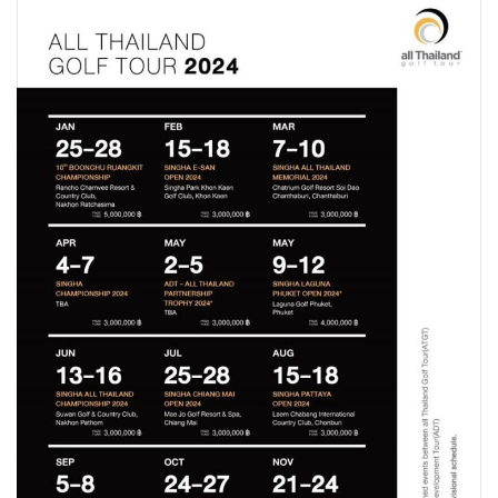
•
Good health & Well-being
•
Green Innovation & SD
•
Management & HR
•
MGR Live
•
Infographic
•
การเมือง
•
ท่องเที่ยว
•
กีฬา
•
ต่างประเทศ
•
Special Scoop
•
เศรษฐกิจ-ธุรกิจ
•
จีน
•
ชุมชน-คุณภาพชีวิต
•
อาชญากรรม
•
Motoring