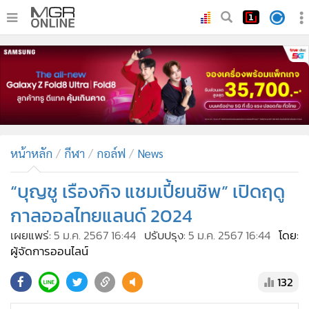
•
หน้าหลัก
•
ทันเหตุการณ์
•
ภาคใต้
•
ภูมิภาค
•
Online Section
หน้าหลัก
กีฬา
กอล์ฟ
News
•
บันเทิง
•
ผู้จัดการรายวัน
“บุญชู เรืองกิจ แชมเปี้ยนชิพ” เปิดฤดู
•
คอลัมนิสต์
กาลออลไทยแลนด์ 2024
•
ละคร
เผยแพร่:
5 ม.ค. 2567 16:44
ปรับปรุง:
5 ม.ค. 2567 16:44
โดย:
•
CbizReview
ผู้จัดการออนไลน์
•
Cyber BIZ
132
•
ผู้จัดกวน