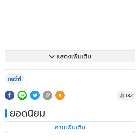
แสดงเพิ่มเติม
บุญชู เรืองกิจ แชมเปี้ยนชิพ ครั้งที่ 10 / ชิงเงินรางวัลรวม 5 ล้าน
กอล์ฟ
บาท / สนามแรนโช ชาญวีร์ รีสอร์ท แอนด์ คันทรี คลับ
จ.นครราชสีมา
15-18 กุมภาพันธ์:
สิงห์ อีสาน โอเพ่น 2024 / ชิง
132
เงินรางวัลรวม 3 ล้านบาท / สนามสิงห์ ปาร์ค ขอนแก่น กอล์ฟ
คลับ จ.ขอนแก่น
ยอดนิยม
7-10 มีนาคม:
อ่านเพิ่มเติม
สิงห์ ออลไทยแลนด์ เมโมเรียล 2024 / ชิงเงินรางวัลรวม 3 ล้าน
บาท / สนามชาเทรียม กอล์ฟ รีสอร์ท สอยดาว จ. จันทบุรี
4-7