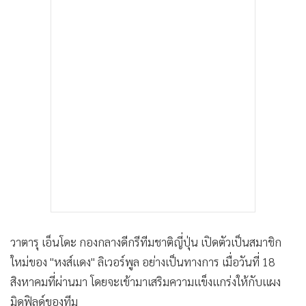
ฟิลด์ โดยเจ้าตัวจะสวมเสื้อหมายเลข 3 และเซ็นสัญญาไปจนถึงปี
•
เกม
2027
•
วิทยาศาสตร์
•
SMEs
"มันเป็นความรู้สึกที่มหัศจรรย์มาก นี่คือความฝันของผม ผมฝัน
•
หุ้น
มาเสมอที่จะได้เล่นในพรีเมียร์ลีกกับหนึ่งในสโมสรที่ใหญ่ที่สุดใน
•
อินโดจีน
โลก ความฝันของผมเป็นจริงแล้ว" เอ็นโดะ กล่าวเปิดใจ
•
กองทุนรวม
•
Celeb Online
•
Factcheck
"ผมสามารถลงเล่นในตำแหน่งหมายเลข 6 และเป็นเหมือนผู้เล่น
•
ญี่ปุ่น
แนวรับมากกว่า ผมคิดว่าผมจะสามารถช่วยสโมสรแห่งนี้ให้
•
News1
แข็งแกร่งขึ้นได้ ผมจะช่วยประสานงานในแผงกองกลางให้ดี นั่น
•
Gotomanager
คืองานของผม"
"ผมตื่นเต้นจริงๆ ที่ได้เข้ามาอยู่กับสโมสรแห่งนี้ ผมรอคอยที่จะได้
พบกับพวกคุณ (แฟนบอล) ที่แอนฟิลด์" กองกลางทีมชาติญี่ปุ่น