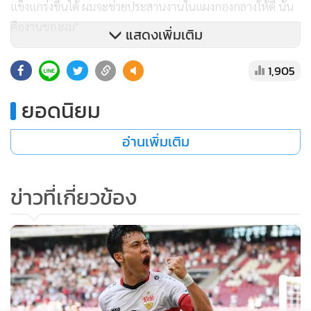
เซโด" ร่วมทัพ
3,109
แสดงเพิ่มเติม
ลิเวอร์พูลรุกทาบ "ชีค ดูคูเร" 60 ล้าน
ปอนด์ หลังวืด "ไคเซโด-ลาเวีย"
ข่าวในหมวดล่าสุด
1,539
1
อาร์เซนอลคว้า "บรูโน" 75 ล้านปอนด์ เซ็นสัญญา 4 ปี
2
ชาวเน็ตถกสนั่นเกมบีจี-วิลล่า ช็อต ​“แคช” ขึ้นรับถ้วยเห
3
งาๆ ชี้ประชดเจ้าบ้านเล่นแรงทำแข้งเจ็บ
พรีเมียร์ลีกทำมีมคนหน้าเหมือน ชี้ "ซานเชซ" ผู้รักษา
4
ประตูเชลซี เหมือน "ดำ เอสโซ่" ดาวร้ายหนังไทย
ข่าวอื่นในหมวด