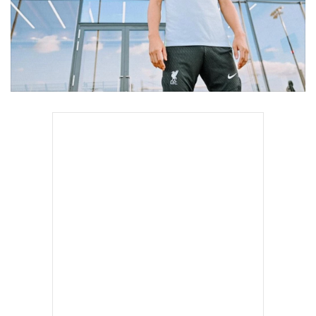
•
Good health & Well-being
•
Green Innovation & SD
•
Management & HR
•
MGR Live
•
Infographic
•
การเมือง
•
ท่องเที่ยว
วาตารุ เอ็นโดะ กองกลางดีกรีทีมชาติญี่ปุ่น เปิดตัวเป็นสมาชิก
•
กีฬา
ใหม่ของ "หงส์แดง" ลิเวอร์พูล อย่างเป็นทางการ เมื่อวันที่ 18
•
ต่างประเทศ
สิงหาคมที่ผ่านมา โดยจะเข้ามาเสริมความแข็งแกร่งให้กับแผง
•
Special Scoop
มิดฟิลด์ของทีม
•
เศรษฐกิจ-ธุรกิจ
•
จีน
•
ชุมชน-คุณภาพชีวิต
ยอดทีมจากย่านเมอร์ซีย์ไซด์บรรลุข้อตกลงกับสตุ๊ตการ์ต ทีมในบุ
•
อาชญากรรม
นเดสลีกา เยอรมนี ด้วยค่าตัว 18 ล้านยูโร หรือเกือบ 700 ล้าน
•
Motoring
บาท เพื่อคว้าตัวกองกลางวัย 30 ปีรายนี้มาค้าแข้งในถิ่นแอน