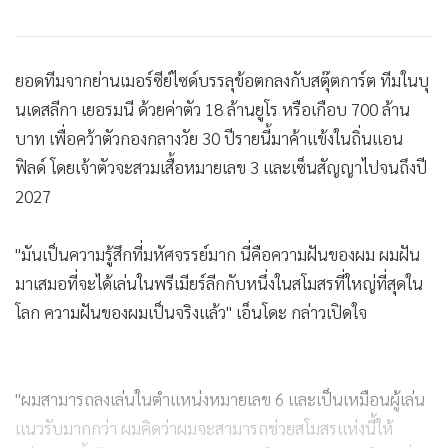
3,081
เเก้ขัดไปก่อน! ลิเวอร์พูลดึงตัวเเข้ง
ญี่ปุ่นวัย 30 ปีเสริมเเกร่งเเดนกลาง
ลิเวอร์พูลตกลงค่าตัว "ลาเวีย" 60
ล้านปอนด์ ระวัง "เชลซี" ปาดซ้ำสอง
4,255
"ลิเวอร์พูล" ทุ่มเงินสถิติใหม่เกาะ
อังกฤษ 110 ล้านปอนด์ คว้าตัว "ไก