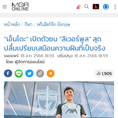
•
หน้าหลัก
หน้าหลัก
กีฬา
พรีเมียร์ลีก อังกฤษ
•
ทันเหตุการณ์
•
"เอ็นโดะ" เปิดตัวซบ "ลิเวอร์พูล" สุด
ภาคใต้
•
ภูมิภาค
ปลื้มเปรียบเสมือนความฝันที่เป็นจริง
•
Online Section
เผยแพร่:
18 ส.ค. 2566 18:59
ปรับปรุง:
18 ส.ค. 2566 18:59
•
บันเทิง
โดย: ผู้จัดการออนไลน์
•
ผู้จัดการรายวัน
1,905
•
คอลัมนิสต์
•
ละคร
•
CbizReview
•
Cyber BIZ
•
ผู้จัดกวน