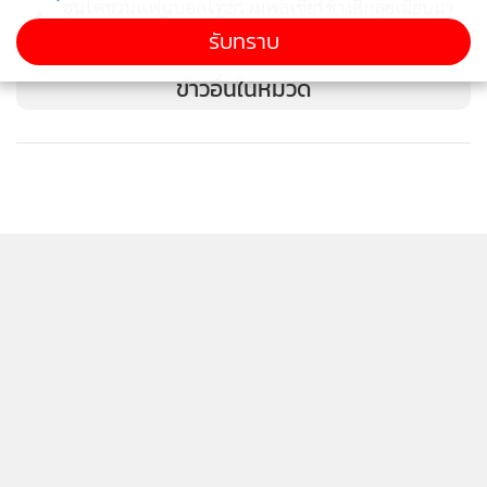
ฮุนไดชวนแฟนบอลไทยรวมพลเชียร์ช้างศึกลุยเมียนมา
4
พร้อมลุ้นรับเสื้อทีมชาติฤดูกาลใหม่
รับทราบ
ข่าวอื่นในหมวด