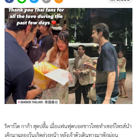
•
Good health & Well-being
•
Green Innovation & SD
•
Management & HR
•
MGR Live
•
Infographic
•
การเมือง
•
ท่องเที่ยว
•
กีฬา
•
ต่างประเทศ
•
Special Scoop
•
เศรษฐกิจ-ธุรกิจ
•
จีน
•
ชุมชน-คุณภาพชีวิต
•
อาชญากรรม
ริคาร์โด กาก้า สุดปลื้ม เมื่อแฟนฟุตบอลชาวไทยทำเซอร์ไพรส์นำ
•
Motoring
เค้กมาฉลองวันเกิดล่วงหน้า หลังเจ้าตัวเดินทางมาพักผ่อน