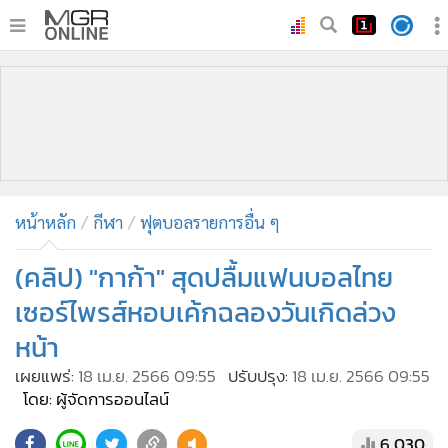
•
หน้าหลัก
•
ทันเหตุการณ์
•
ภาคใต้
•
ภูมิภาค
•
Online Section
หน้าหลัก
กีฬา
ฟุตบอลรายการอื่น ๆ
•
บันเทิง
•
ผู้จัดการรายวัน
(คลิป) "กาก้า" สุดปลื้มแฟนบอลไทย
•
คอลัมนิสต์
เซอร์ไพรส์หอบเค้กฉลองวันเกิดล่วง
•
ละคร
หน้า
•
CbizReview
เผยแพร่:
18 เม.ย. 2566 09:55
ปรับปรุง:
18 เม.ย. 2566 09:55
•
Cyber BIZ
โดย: ผู้จัดการออนไลน์
•
ผู้จัดกวน
6,030