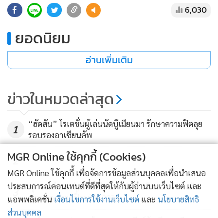
6,030
ยอดนิยม
อ่านเพิ่มเติม
ข่าวในหมวดล่าสุด
“ฮัดสัน”​ โรเตชั่นผู้เล่นนัดบู๊เมียนมา รักษาความฟิตลุย
1
รอบรองอาเซียนคัพ
MGR Online ใช้คุกกี้ (Cookies)
2
MGR Online ใช้คุกกี้ เพื่อจัดการข้อมูลส่วนบุคคลเพื่อนำเสนอ
ประสบการณ์คอนเทนต์ที่ดีที่สุดให้กับผู้อ่านบนเว็บไซต์ และ
ฟุตซอลไทย พ่าย รัสเซีย 1-7 ส่งท้ายศึกคอนติเนนทัล
3
ฟุตซอล แชมเปี้ยนชิพ 2026
แอพพลิเคชั่น
เงื่อนไขการใช้งานเว็บไซต์
และ
นโยบายสิทธิ
ส่วนบุคคล