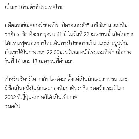
•
เกม
เป็นการส่วนตัวที่ประเทศไทย
•
วิทยาศาสตร์
•
SMEs
อดีตเพลย์เมคเกอร์ของทัพ "ปีศาจแดงดำ" เอซี มิลาน และทีม
ชาติบราซิล ที่จะอายุครบ 41 ปี ในวันที่ 22 เมษายนนี้ เปิดโอกาส
•
หุ้น
ให้แฟนฟุตบอลชาวไทยเดินทางไปขอลายเซ็น และถ่ายรูปร่วม
•
อินโดจีน
กับเขาได้ในช่วงเวลา 22.00น. บริเวณหน้าโรงแรมที่พัก เมื่อช่วง
•
กองทุนรวม
วันที่ 16 และ 17 เมษายนที่ผ่านมา
•
Celeb Online
•
Factcheck
สำหรับ ริคาร์โด กาก้า โด่งดังมาตั้งแต่เป็นนักเตะเยาวชน และ
•
ญี่ปุ่น
มีชื่อเป็นหนึ่งในนักเตะของทีมชาติบราซิล ชุดคว้าแชมป์โลก
•
News1
2002 ที่ญี่ปุ่น-เกาหลีใต้ เป็นเจ้าภาพ
•
Gotomanager
ชมคลิป