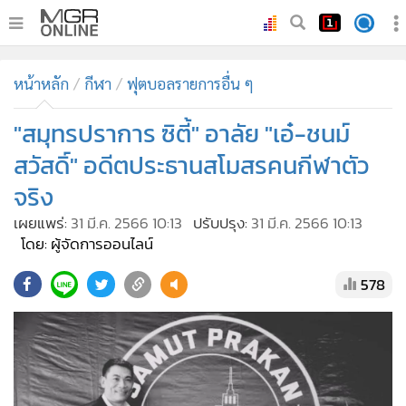
•
หน้าหลัก
หน้าหลัก
กีฬา
ฟุตบอลรายการอื่น ๆ
•
ทันเหตุการณ์
•
"สมุทรปราการ ซิตี้" อาลัย "เอ๋-ชนม์
ภาคใต้
•
ภูมิภาค
สวัสดิ์" อดีตประธานสโมสรคนกีฬาตัว
•
Online Section
จริง
•
บันเทิง
เผยแพร่:
31 มี.ค. 2566 10:13
ปรับปรุง:
31 มี.ค. 2566 10:13
•
ผู้จัดการรายวัน
โดย: ผู้จัดการออนไลน์
•
คอลัมนิสต์
578
•
ละคร
•
CbizReview
•
Cyber BIZ
•
ผู้จัดกวน