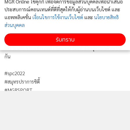
MGR Online ใช้คุกกี้ เพื่อจัดการข้อมูลส่วนบุคคลเพื่อนำเสนอ
ประสบการณ์คอนเทนต์ที่ดีที่สุดให้กับผู้อ่านบนเว็บไซต์ และ
แอพพลิเคชั่น
เงื่อนไขการใช้งานเว็บไซต์
และ
นโยบายสิทธิ
ส่วนบุคคล
รับทราบ
ชนม์สวัสดิ์ อัศวเหม ถือเป็นคนกีฬาตัวจริงแห่ง สมุทรปราการ
เพราะนอกจากแข่งรถแล้ว ก่อนหน้านี้ก็ทำทีมฟุตบอลด้วยเช่น
กัน
#spc2022
#สมุทรปราการซิตี้
#MGRSPORT
#ชนม์สวัสดิ์อัศวเหม
578
ยอดนิยม