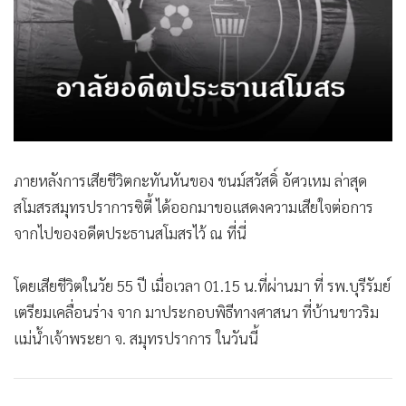
•
Good health & Well-being
•
Green Innovation & SD
•
Management & HR
•
MGR Live
•
Infographic
•
การเมือง
•
ท่องเที่ยว
ภายหลังการเสียชีวิตกะทันหันของ ชนม์สวัสดิ์ อัศวเหม ล่าสุด
•
กีฬา
สโมสรสมุทรปราการซิตี้ ได้ออกมาขอแสดงความเสียใจต่อการ
•
ต่างประเทศ
จากไปของอดีตประธานสโมสรไว้ ณ ที่นี่
•
Special Scoop
•
เศรษฐกิจ-ธุรกิจ
โดยเสียชีวิตในวัย 55 ปี เมื่อเวลา 01.15 น.ที่ผ่านมา ที่ รพ.บุรีรัมย์
•
จีน
เตรียมเคลื่อนร่าง จาก มาประกอบพิธีทางศาสนา ที่บ้านขาวริม
•
ชุมชน-คุณภาพชีวิต
แม่น้ำเจ้าพระยา จ. สมุทรปราการ ในวันนี้
•
อาชญากรรม
•
Motoring