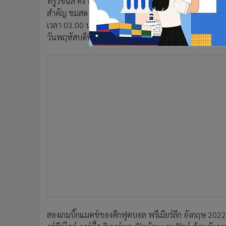
ทรูวิชั่นส์ คิง ออฟ สปอร์ต ตอกย้ำการเป็นผู้นำคอนเท้นต
•
อินโดจีน
สำคัญ ชมสด ๆ “ลิเวอร์พูล” เปิดบ้านทำศึกเมอร์ซีย์ไซด์ ดา
•
กองทุนรวม
เวลา 03.00 น. ส่วนอีกคู่ที่พลาดไม่ได้ “อาร์เซน่อล” ทีม
•
Celeb Online
วันพฤหัสบดีที 16 กุมภาพันธ์ ทางทรูวิชั่นส์ พรีเมียร์ ฟุ
•
Factcheck
•
ญี่ปุ่น
สองเกมบิ๊กแมตช์ของศึกฟุตบอล พรีเมียร์ลีก อังกฤษ 2022/23
•
News1
อร์ซีย์ไซด์ ดาร์บี้” ลิเวอร์พูล เปิดบ้านแอนฟิลด์ ต้อนรับ
•
Gotomanager
อยู่ในฟอร์มที่ไม่สู้ดีเท่าไหร่ 4 เกมหลังสุดในลีกแพ้ 3 
ถือว่ายากลำบากแล้ว
ฝั่งทีมเยือน เอฟเวอร์ตัน ที่อยู่ห่างกันเพียงสวนสาธารณ
ชนะจ่าฝูง อาร์เซน่อล ในเกมที่แล้ว แต่ก่อนหน้านั้นพวกเ
นี้จึงสำคัญมาก หากบุกเอาชนะ ลิเวอร์พูล นอกจากได้คะแนน
ส่วนอีกคู่ช่วงกลางสัปดาห์ ห้ามพลาดด้วยประการทั้งปวง เก
เรตส์ สเตเดียม ทำศึกสำคัญที่สุดในฤดูกาลกับ แมนเชสเตอร์ 
ซั่นนี้ได้เลย โดยทีม “ปืนใหญ่” ค่อนข้างได้เปรียบพอส
นำห่าง “เรือใบสีฟ้า” อยู่ 5 คะแนน และยังลงเล่นน้อยกว่า