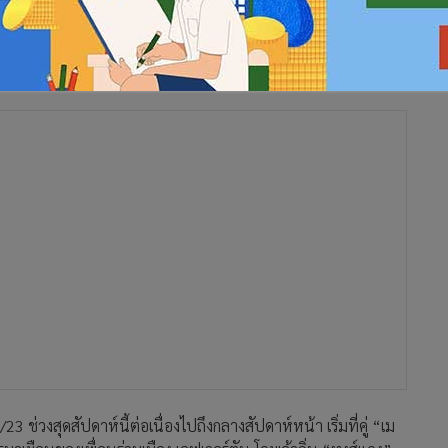
์กีฬาระดับโลก กับการถ่ายทอดสดฟุตบอล พรีเมียร์ลีก อังกฤษ 2 นัด
ร์บี้ กับ “เอฟเวอร์ตัน” เช้ามืดของวันอังคารที่ 14 กุมภาพันธ์
จ่าฝูง ปะทะแชมป์เก่า “แมนเชสเตอร์ ซิตี้” เวลา 02.30 น. เช้าของ
ตบอล 1 (600) และ ทรู พรีเมียร์ ฟุตบอล 2 (602)
 ช่วงสุดสัปดาห์นี้ต่อเนื่องไปถึงกลางสัปดาห์หน้า เริ่มที่คู่ “เม
การมาเยือนของเพื่อนร่วมเมือง เอฟเวอร์ตัน โดยเจ้าถิ่น “หงส์แดง”
เสมอ 1 อันดับร่วงลงไปกลางตาราง โอกาสคว้าโควต้าไป แชมเปียนส์ ลีก
ะกั้น กุนซือคนใหม่ ฌอน ไดซ์ สร้างความฮือฮาทันทีด้วยการพลิก
ขาแพ้รวดมา 3 เกมติด ทำให้อันดับยังคงอยู่ในโซนตกชั้น ดังนั้นเกม
แล้ว จะส่งผลต่อความมั่นใจในช่วงที่เหลือของซีซั่นนี้มากทีเดียว
มบิ๊กแมตช์ที่ตกค้างมาจากต้นซีซั่น จ่าฝูง อาร์เซน่อล จะเปิด เอมิ
ซิตี้ แชมป์เก่า และรองจ่าฝูง ซึ่งเป็นเกมที่อาจตัดสินแชมป์ในซี
มควร นอกจากได้เล่นในบ้านต่อหน้าแฟน ๆ ของตัวเองแล้ว ยังมีแต้ม
 1 นัด ถ้าเก็บ 3 แต้มในเกมนี้ได้ โอกาสคว้าแชมป์ลีกมีสูงมาก ขณะ