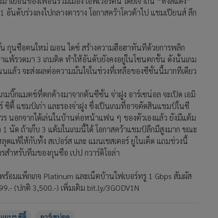
ีหลุดแพ้ให้กับทั้ง สเปอร์ส และ แมนเชสเตอร์ ยูไนเต็ด แถมช่วงนี้
สำหรับทีมของกุนซือ เปป กวาร์ดิโอล่า
 พร้อมแพ็กเกจ Platinum และเน็ตบ้านไฟเบอร์ทรู 1 Gbps สัมผัส
.- (ปกติ 3,500.-) เพิ่มเติม bit.ly/3GODV1N
แมนฯ ซิตี้
อาร์เซน่อล
2,360
บอลเปลี่ยนโค้ชแผลงฤทธิ์! "เอฟ
เวอร์ตัน" เฉือน "อาร์เซน่อล" 1-0
หยุดสถิติไร้พ่ายในลีกไว้ที่ 13 นัด
1,902