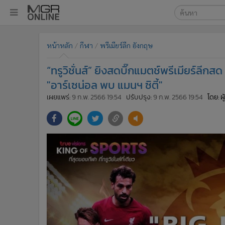
เลือกเครื่องมือท
•
หน้าหลัก
หน้าหลัก
กีฬา
พรีเมียร์ลีก อังกฤษ
ค้นหา
•
ทันเหตุการณ์
Google
•
ภาคใต้
“ทรูวิชั่นส์” ยิงสดบิ๊กแมตช์พรีเมียร์ลีกส
•
ภูมิภาค
MGR Onl
"อาร์เซน่อล พบ แมนฯ ซิตี้"
•
Online Section
เผยแพร่:
9 ก.พ. 2566 19:54
ปรับปรุง:
9 ก.พ. 2566 19:54
โดย: ผ
ค้นหาขั
•
บันเทิง
•
ผู้จัดการรายวัน
•
คอลัมนิสต์
•
ละคร
•
CbizReview
•
Cyber BIZ
•
ผู้จัดกวน
•
Good health & Well-being
•
Green Innovation & SD