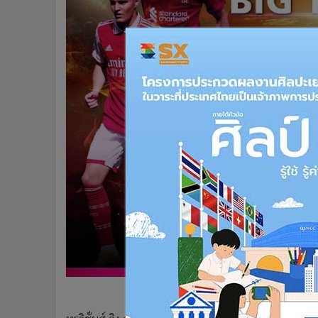
•
Management & HR
•
MGR Live
•
Infographic
•
การเมือง
•
ท่องเที่ยว
•
กีฬา
•
ต่างประเทศ
•
Special Scoop
•
เศรษฐกิจ-ธุรกิจ
•
จีน
•
ชุมชน-คุณภาพชีวิต
•
อาชญากรรม
•
Motoring
•
เกม
•
วิทยาศาสตร์
•
SMEs
•
หุ้น