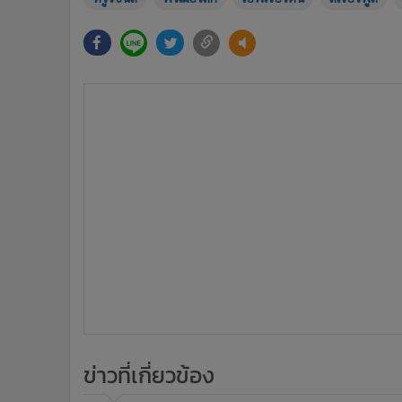
3,8
อดีตแข้งหงส์ดี๊ด๊า!!! ถามหารถแห่แชมป์
"พรีเมียร์ลีก" กันแล้ว
ข่าวในหมวดล่าสุด
นิวคาสเซิลฯ ฉีกสัญญา 9 ล้านปอนด์ ตั้ง "ไจส์สเลอ" คุมที
1
ปี
พรีเมียร์ลีกทำมีมคนหน้าเหมือน ชี้ "ซานเชซ" ผู้รักษาปร
3
เชลซี เหมือน "ดำ เอสโซ่" ดาวร้ายหนังไทย