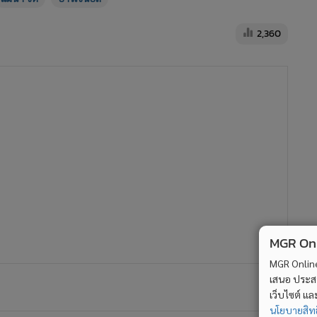
"เคน" ซัดโทน "สเปอร์ส" เปิดบ้าน
เฉือน "แมนฯ ซิตี" 1-0 คว้าสามแต้ม
ยึดที่ 4
3,095
63
ย้อนคำพูด "เป๊ป" พร้อมลา "แมนฯ
ซิตี" ทันที หากถูกบอร์ดบริหาร
โกหก
6,823
MGR Onli
ม 4
2
MGR Online 
เสนอ ประสบก
ะตู
สวัสดีวิลล่า! แอสตัน วิลล่า เดินทางถึงประเทศไทย เตรียม
4
เว็บไซต์ แ
ลับแข้งบีจี ปทุม ยูไนเต็ด 4 ส.ค.นี้
นโยบายสิทธ