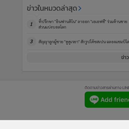
ข่าวในหมวดล่าสุด
ที่ปรึกษา "อินฟานติโน" ลาออก "เอเอฟซี" ร่วมต้านขาย
1
ส่วนแบ่งบอลโลก
3
สัญญาลูกผู้ชาย "คูคูเรยา" สักรูปโค้ชสเปน ฉลองแชมป์โ
ข่า
ติดตามข่าวสารผ่านทาง LIN