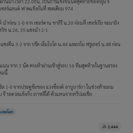
่ผ่านมา เวลา 22.00น. เป็นการแข่งขันนัดสุดท้ายของกลุ่ม จี
เซอร์แลนด์ ฟาดแข้งกันที่ สเตเดียม 974
์ นำก่อน 1-0 จาก เซอร์ดาน ชากิรี น.20 ก่อนที่ เซอร์เบีย จะมายิง
โฮวิช น.26, 35 แซงนำ 2-1
ด แซงคืน 3-2 จาก บรีล เอ็มโบโล น.44 และเรโม ฟรูเลอร์ น.48 ก่อน
คะแนน จาก 3 นัด ตบเท้าผ่านเข้าสู่รอบ 16 ทีมสุดท้ายในฐานะรอง
มนี้
ซิล 1-0 จากประตูชัยของ แวงซ็องต์ อาบูบาร์กา ในช่วงท้ายเกม
ม จี รอดวลแข้งกับ เกาหลีใต้ ตัวแทนจากทวีปเอเชีย
บอลโลก
2,444