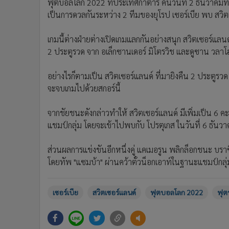
ฟุตบอลโลก 2022 ที่ประเทศกาตาร์ คืนวันที่ 2 ธันวาคมที
•
อินโดจีน
เป็นการดวลกันระหว่าง 2 ทีมของยุโรป เซอร์เบีย พบ สวิต
•
กองทุนรวม
•
Celeb Online
เกมนี้ต่างฝ่ายต่างเปิดเกมแลกกันอย่างสนุก สวิตเซอร์แลนด
•
Factcheck
2 ประตูรวด จาก อเล็กซานเดอร์ มิโตรวิช และดูซาน วลา
•
ญี่ปุ่น
อย่างไรก็ตามเป็น สวิตเซอร์แลนด์ ที่มายิงคืน 2 ประตูรว
•
News1
จะจบเกมไปด้วยสกอร์นี้
•
Gotomanager
จากชัยชนะดังกล่าวทำให้ สวิตเซอร์แลนด์ มีเพิ่มเป็น 6 
แชมป์กลุ่ม โดยจะเข้าไปพบกับ โปรตุเกส ในวันที่ 6 ธันวาค
ส่วนผลการแข่งขันอีกหนึ่งคู่ แคเมอรูน พลิกล็อกชนะ บรา
โดยทัพ "แซมบ้า" ผ่านคว้าตั๋วน็อกเอาท์ในฐานะแชมป์กลุ่
เซอร์เบีย
สวิตเซอร์แลนด์
ฟุตบอลโลก 2022
ฟุต