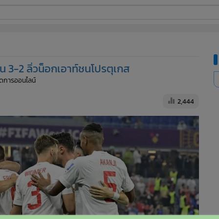
ี่ใช้
มัน 3-2 ลิ่วน็อกเอาท์ชนโปรตุเกส
ine
จัดการออนไลน์
้นสูง
2,444