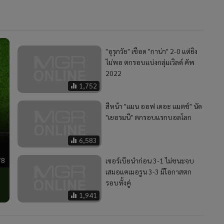
"อุรุกวัย" เชือด "กาน่า" 2-0 แต่ยิง
ไม่พอ ตกรอบแบ่งกลุ่มเวิลด์ คัพ
2022
1,752
สีหน้า "แมน ออฟ เดอะ แมตช์" นัด
"เยอรมนี" ตกรอบแรกบอลโลก
6,583
78
เซอร์เบียนำก่อน 3-1 ไม่ชนะจบ
เสมอแคเมอรูน 3-3 มีโอกาสตก
รอบทั้งคู่
1,941