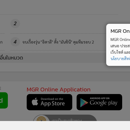
2
MGR Onli
MGR Online 
4
ลก
จบเรื่องวุ่น "อิตาลี" ตั้ง "มันชินี" คุมทีมรอบ 2
เสนอ ประสบก
เว็บไซต์ แ
วอื่นในหมวด
นโยบายสิทธ
MGR Online Application
E