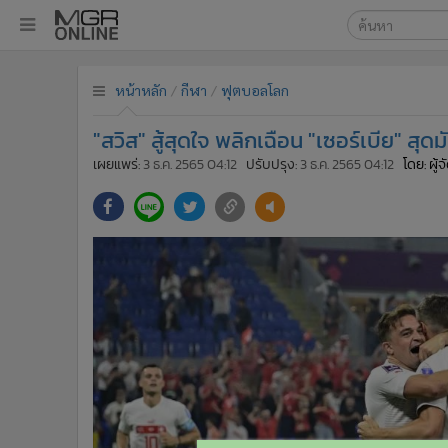
เลือกเครื่องมือท
•
หน้าหลัก
หน้าหลัก
กีฬา
ฟุตบอลโลก
ค้นหา
•
ทันเหตุการณ์
Google
•
ภาคใต้
"สวิส" สู้สุดใจ พลิกเฉือน "เซอร์เบีย" สุด
•
ภูมิภาค
MGR Onl
เผยแพร่:
3 ธ.ค. 2565 04:12
ปรับปรุง:
3 ธ.ค. 2565 04:12
โดย: ผู้
•
Online Section
ค้นหาขั
•
บันเทิง
•
ผู้จัดการรายวัน
•
คอลัมนิสต์
•
ละคร
•
CbizReview
•
Cyber BIZ
•
ผู้จัดกวน
•
Good health & Well-being
•
Green Innovation & SD