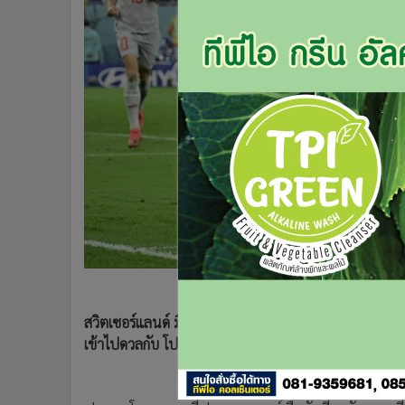
•
Management & HR
•
MGR Live
•
Infographic
•
การเมือง
•
ท่องเที่ยว
•
กีฬา
•
ต่างประเทศ
•
Special Scoop
•
เศรษฐกิจ-ธุรกิจ
•
จีน
•
ชุมชน-คุณภาพชีวิต
•
อาชญากรรม
•
Motoring
•
เกม
สวิตเซอร์แลนด์ มีลูกฮึดแม้ตามหลัง เซอร์เบีย 1-2 ก่อน
เข้าไปดวลกับ โปรตุเกส ส่วน บราซิล พ่าย แคเมอรูน แต่ยั
•
วิทยาศาสตร์
•
SMEs
•
หุ้น