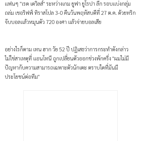
แฟนๆ "เรด เดวิลส์" ระหว่างเกม ยูฟา ยูโรปา ลีก รอบแบ่งกลุ่ม
•
เกม
ถล่ม เชอริฟฟ์ ทิราสโปล 3-0 คืนวันพฤหัสบดีที่ 27 ต.ค. ด้วยทริก
•
วิทยาศาสตร์
จับบอลแล้วหมุนตัว 720 องศา แล้วจ่ายบอลเสีย
•
SMEs
•
หุ้น
•
อินโดจีน
อย่างไรก็ตาม เทน ฮาก วัย 52 ปี ปฏิเสธว่าการกระทำดังกล่าว
•
กองทุนรวม
ไม่ใช่สาเหตุที่ แอนโทนี ถูกเปลี่ยนตัวออกช่วงพักครึ่ง "ผมไม่มี
•
Celeb Online
ปัญหากับความสามารถเฉพาะตัวนักเตะ ตราบใดที่มันมี
•
Factcheck
ประโยชน์ต่อทีม"
•
ญี่ปุ่น
•
News1
•
Gotomanager