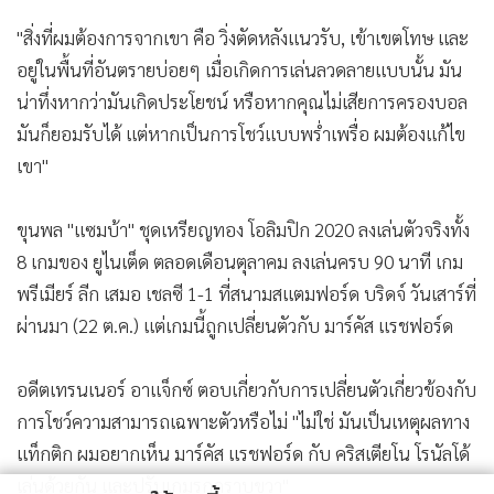
"สิ่งที่ผมต้องการจากเขา คือ วิ่งตัดหลังแนวรับ, เข้าเขตโทษ และ
อยู่ในพื้นที่อันตรายบ่อยๆ เมื่อเกิดการเล่นลวดลายแบบนั้น มัน
น่าทึ่งหากว่ามันเกิดประโยชน์ หรือหากคุณไม่เสียการครองบอล
มันก็ยอมรับได้ แต่หากเป็นการโชว์แบบพร่ำเพรื่อ ผมต้องแก้ไข
เขา"
ขุนพล "แซมบ้า" ชุดเหรียญทอง โอลิมปิก 2020 ลงเล่นตัวจริงทั้ง
8 เกมของ ยูไนเต็ด ตลอดเดือนตุลาคม ลงเล่นครบ 90 นาที เกม
พรีเมียร์ ลีก เสมอ เชลซี 1-1 ที่สนามสแตมฟอร์ด บริดจ์ วันเสาร์ที่
ผ่านมา (22 ต.ค.) แต่เกมนี้ถูกเปลี่ยนตัวกับ มาร์คัส แรชฟอร์ด
อดีตเทรนเนอร์ อาแจ็กซ์ ตอบเกี่ยวกับการเปลี่ยนตัวเกี่ยวข้องกับ
การโชว์ความสามารถเฉพาะตัวหรือไม่ "ไม่ใช่ มันเป็นเหตุผลทาง
แท็กติก ผมอยากเห็น มาร์คัส แรชฟอร์ด กับ คริสเตียโน โรนัลโด้
เล่นด้วยกัน และปรับเกมรุกกราบขวา"