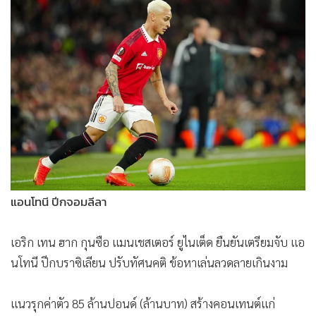
•
Good health & Well-being
•
Green Innovation & SD
•
Management & HR
•
MGR Live
•
Infographic
•
การเมือง
•
ท่องเที่ยว
•
กีฬา
•
ต่างประเทศ
•
Special Scoop
แอนโทนี ปีกจอมลีลา
•
เศรษฐกิจ-ธุรกิจ
•
จีน
เอริก เทน ฮาก กุนซือ แมนเชสเตอร์ ยูไนเต็ด ยืนยันเตรียมจับ แอ
•
ชุมชน-คุณภาพชีวิต
นโทนี ปีกบราซิเลียน ปรับทัศนคติ ข้อหาเล่นลวดลายเกินงาม
•
อาชญากรรม
แนวรุกค่าตัว 85 ล้านปอนด์ (ล้านบาท) สร้างคอนเทนต์แก่
•
Motoring