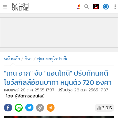
•
หน้าหลัก
•
ทันเหตุการณ์
•
ภาคใต้
•
ภูมิภาค
•
Online Section
หน้าหลัก
กีฬา
ฟุตบอลยูโรปา ลีก
•
บันเทิง
•
ผู้จัดการรายวัน
"เทน ฮาก" จับ "แอนโทนี" ปรับทัศนคติ
•
คอลัมนิสต์
โชว์สกิลล์อ้อนบาทา หมุนตัว 720 องศา
•
ละคร
เผยแพร่:
28 ต.ค. 2565 17:37
ปรับปรุง:
28 ต.ค. 2565 17:37
•
CbizReview
โดย: ผู้จัดการออนไลน์
•
Cyber BIZ
3,915
•
ผู้จัดกวน