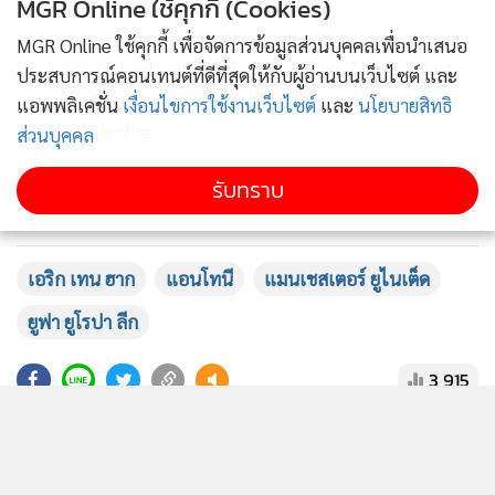
MGR Online ใช้คุกกี้ (Cookies)
MGR Online ใช้คุกกี้ เพื่อจัดการข้อมูลส่วนบุคคลเพื่อนำเสนอ
Antony introduced Old Trafford to his 720-spin last
ประสบการณ์คอนเทนต์ที่ดีที่สุดให้กับผู้อ่านบนเว็บไซต์ และ
night 🌪️
pic.twitter.com/WhM7DeLLBU
—
แอพพลิเคชั่น
เงื่อนไขการใช้งานเว็บไซต์
และ
นโยบายสิทธิ
DStv_Zambia
ส่วนบุคคล
ᅠᅠᅠᅠᅠᅠᅠᅠᅠᅠᅠᅠᅠᅠᅠᅠᅠᅠᅠᅠᅠᅠᅠᅠᅠ
รับทราบ
(@dstv_zambia)
October 28, 2022
เอริก เทน ฮาก
แอนโทนี
แมนเชสเตอร์ ยูไนเต็ด
ยูฟา ยูโรปา ลีก
3,915
ยอดนิยม
อ่านเพิ่มเติม