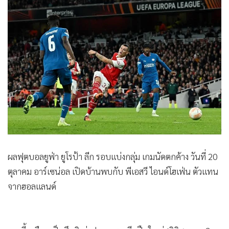
•
Good health & Well-being
•
Green Innovation & SD
•
Management & HR
•
MGR Live
•
Infographic
•
การเมือง
•
ท่องเที่ยว
•
กีฬา
•
ต่างประเทศ
•
Special Scoop
ผลฟุตบอลยูฟ่า ยูโรป้า ลีก รอบแบ่งกลุ่ม เกมนัดตกค้าง วันที่ 20
•
เศรษฐกิจ-ธุรกิจ
ตุลาคม อาร์เซน่อล เปิดบ้านพบกับ พีเอสวี ไอนด์โฮเฟ่น ตัวเเทน
•
จีน
จากฮอลเเลนด์
•
ชุมชน-คุณภาพชีวิต
•
อาชญากรรม
•
Motoring