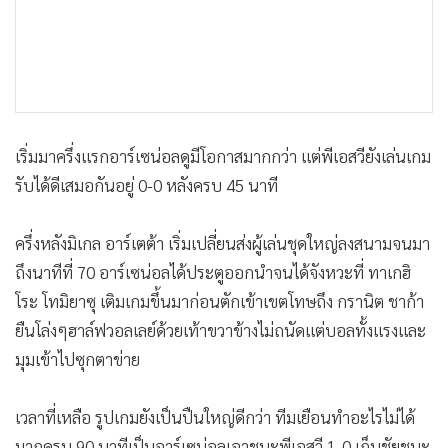
เริ่มมาครึ่งเเรกอาร์เซน่อลดูมีโอกาสมากกว่า เเต่พีเอสวียังเล่นเกม
รับได้ดีเสมอกันอยู่ 0-0 หลังครบ 45 นาที
ครึ่งหลังมิเกล อาร์เตต้า เริ่มเปลี่ยนส่งผู้เล่นชุดใหญ่ลงสนามจนมา
ถึงนาทีที่ 70 อาร์เซน่อลได้ประตูออกนำจนได้จังหวะที่ ทาเกฮิ
โระ โทมิยาซุ เติมเกมขึ้นมาก่อนตักเข้าเขตโทษถึง กรานิต ชาก้า
ยืนโล่งๆฮาล์ฟวอลเลย์ด้วยเท้าขวาข้างไม่ถนัดเเต่บอลทั้งเเรงเเละ
มุมเข้าไปซุกตาข่าย
เวลาที่เหลือ รูปเกมยังเป็นปืนใหญ่ดีกว่า ทีมเยือนทำอะไรไม่ได้
มากครบ 90 นาทีเป็นอาร์เซน่อลเอาชนะพีเอสวี 1-0 เก็บชัยชนะ