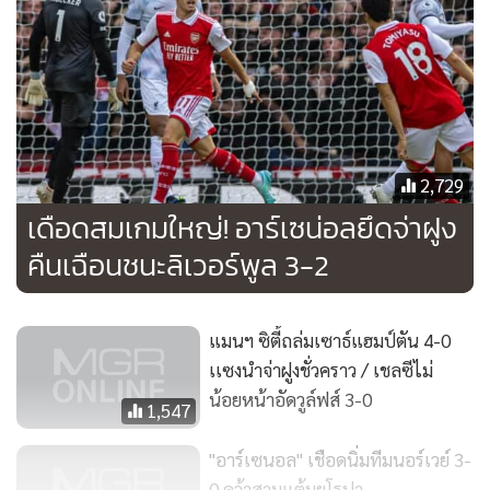
2,729
เดือดสมเกมใหญ่! อาร์เซน่อลยึดจ่าฝูง
คืนเฉือนชนะลิเวอร์พูล 3-2
แมนฯ ซิตี้ถล่มเซาธ์แฮมป์ตัน 4-0
เเซงนำจ่าฝูงชั่วคราว / เชลซีไม่
น้อยหน้าอัดวูล์ฟส์ 3-0
1,547
"อาร์เซนอล" เชือดนิ่มทีมนอร์เวย์ 3-
0 คว้าสามแต้มยูโรปา