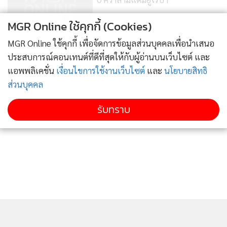
654
MGR Online ใช้คุกกี้ (Cookies)
แสดงเพิ่มเติม
"นูเญซ" โขกชัย "ลิเวอร์พูล" เฉือน
MGR Online ใช้คุกกี้ เพื่อจัดการข้อมูลส่วนบุคคลเพื่อนำเสนอ
หวิว "เวสต์แฮม" 1-0 คว้าสามแต้ม
ประสบการณ์คอนเทนต์ที่ดีที่สุดให้กับผู้อ่านบนเว็บไซต์ และ
หืด
แอพพลิเคชั่น
เงื่อนไขการใช้งานเว็บไซต์
และ
นโยบายสิทธิ
2,212
ส่วนบุคคล
รับทราบ