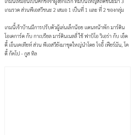
เกมนี้เหมือนเป็นศึกชิงจ่าฝูงยกแรก ทีมปืนใหญ่สถิติชนะมา 3
•
เกม
เกมรวด ส่วนพีเอสวีชนะ 2 เสมอ 1 เป็นที่ 1 และ ที่ 2 ของกลุ่ม
•
วิทยาศาสตร์
•
SMEs
เกมนี้เจ้าบ้านมีการปรับตัวผู้เล่นเล็กน้อย เเดนหน้าพัก มาร์ติน
•
หุ้น
โอเดการ์ด กับ กาเบรียล มาร์ตินเนลลี่ ใช้ ฟาบิโอ วิเอร่า กับ เอ็ด
•
อินโดจีน
ดี้ เอ็นเคเทียห์ ส่วน พีเอสวียังมาชุดใหญ่นำโดย โจอี้ เฟียร์มัน, โค
•
กองทุนรวม
ดี้ กัคโป - กูส ทิล
•
Celeb Online
•
Factcheck
•
ญี่ปุ่น
•
News1
•
Gotomanager