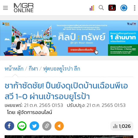
•
หน้าหลัก
•
ทันเหตุการณ์
•
ภาคใต้
•
ภูมิภาค
•
Online Section
หน้าหลัก
กีฬา
ฟุตบอลยูโรปา ลีก
•
บันเทิง
•
ผู้จัดการรายวัน
ชาก้าซัดชัย! ปืนยังดุเปิดบ้านเฉือนพีเอ
•
คอลัมนิสต์
สวี 1-0 ผ่านเข้ารอบยูโรป้า
•
ละคร
เผยแพร่:
21 ต.ค. 2565 01:53
ปรับปรุง:
21 ต.ค. 2565 01:53
•
CbizReview
โดย: ผู้จัดการออนไลน์
•
Cyber BIZ
1,026
•
ผู้จัดกวน