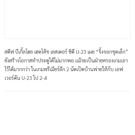
•
เกม
•
วิทยาศาสตร์
•
SMEs
•
หุ้น
•
อินโดจีน
สตีฟ​ บีเกิ้ล​โฮล​ เฮดโค้ช เลสเตอร์ ซิตี U-23 เผย “จิ้งจอกชุดเล็ก”
•
กองทุนรวม
ยังสร้างโอกาสทำประตูได้ไม่มากพอ แม้จะเป็นฝ่ายครองเกมเอา
•
Celeb Online
ไว้ได้มากกว่า ในเกมพรีเมียร์ลีก 2 นัดเปิดบ้านพ่ายให้กับ เอฟ
•
Factcheck
เวอร์ตัน U-23 ไป 2-4
•
ญี่ปุ่น
•
News1
•
Gotomanager