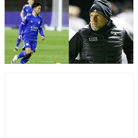
•
Good health & Well-being
•
Green Innovation & SD
•
Management & HR
•
MGR Live
•
Infographic
•
การเมือง
•
ท่องเที่ยว
•
กีฬา
•
ต่างประเทศ
•
Special Scoop
•
เศรษฐกิจ-ธุรกิจ
•
จีน
•
ชุมชน-คุณภาพชีวิต
•
อาชญากรรม
•
Motoring