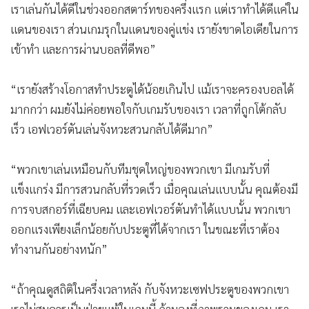
เราเล่นกันได้ดีในช่วงออกสตาร์ทของครึ่งแรก​ แต่เราทำได้ดีแค่ใน
แดนของเรา​ ส่วนเกมรุกในแดนของคู่แข่ง​ เรายังขาดไอเดียในการ
เข้าทำ​ และการผ่านบอลที่ดีพอ”
“เรายังสร้างโอกาสทำประตูได้น้อยเกินไป​ แม้เราจะครองบอลได้
มากกว่า​ ผมยังไม่ค่อยพอใจกับเกมรับของเรา​ เวลาที่ถูกโต้กลับ​
เร็ว เอฟเวอร์​ตัน​เล่นจังหวะ​สวนกลับได้ดีมาก”
“พวกเขาเล่นเหมือนกับทีมชุดใหญ่ของพวกเขา​ มีเกมรับที่
แข็งแกร่ง​ มีการสวนกลับที่รวดเร็ว​ เมื่อคุณเล่นแบบนั้น​ คุณต้องมี
การจบสกอร์​ที่เฉียบคม​ และเอฟเวอร์​ตัน​ทำได้แบบนั้น​ พวกเขา
ออกแรงเพียงเล็กน้อยกับประตูที่ได้จากเรา ในขณะที่เราต้อง
ทำงานกันอย่างหนัก”
“ถ้าคุณดูสถิติในครึ่งเวลาหลัง​ กับจังหวะเซฟประตูของพวกเขา​