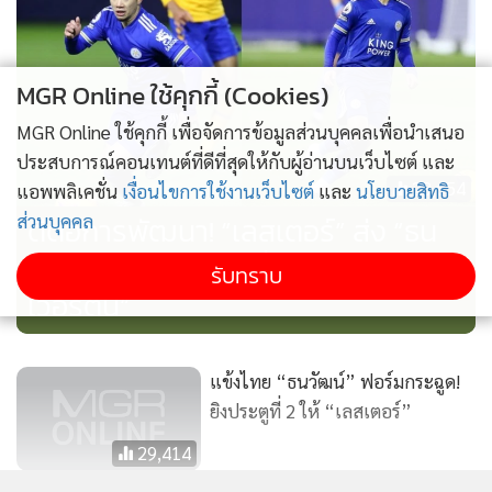
MGR Online ใช้คุกกี้ (Cookies)
MGR Online ใช้คุกกี้ เพื่อจัดการข้อมูลส่วนบุคคลเพื่อนำเสนอ
ประสบการณ์คอนเทนต์ที่ดีที่สุดให้กับผู้อ่านบนเว็บไซต์ และ
23,654
แอพพลิเคชั่น
เงื่อนไขการใช้งานเว็บไซต์
และ
นโยบายสิทธิ
ส่วนบุคคล
ดีต่อการพัฒนา! “เลสเตอร์” ส่ง “ธน
วัฒน์” ลงสนามต่อเนื่องนัดดวล “เอฟ
รับทราบ
เวอร์ตัน”
แข้งไทย “ธนวัฒน์” ฟอร์มกระฉูด!
ยิงประตูที่ 2 ให้ “เลสเตอร์”
29,414