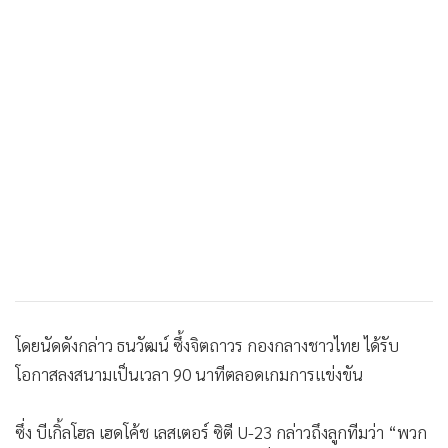
โดยนัดดังกล่าว ธนวัฒน์ ซึ้งจิตถาวร กองกลางชาวไทย ได้รับ
โอกาสลงสนามเป็นเวลา 90 นาทีตลอดเกมการแข่งขัน
ซึ่ง บีเกิ้ล​โฮล​ เฮดโค้ช เลสเตอร์ ซิตี U-23 กล่าวถึงลูกทีมว่า “พวก