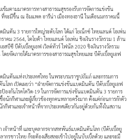
วร์ คุมเข้มตามมาตรการทางสาธารณสุขรองรับการจัดการแข่งขัน
จะมีขึ้น ณ อิมแพค อารีน่า เมืองทองธานี ในเดือนมกราคมนี้
ดมินตัน 3 รายการใหญ่ระดับโลก ได้แก่ โยเน็กซ์ ไทยแลนด์ โอเพ่น
มกราคม 2564, โตโยต้า ไทยแลนด์ โอเพ่น ชิงเงินรางวัลรวม 1 ล้าน
ีซี บีดับเบิ้ลยูเอฟ เวิลด์ทัวร์ ไฟนัล 2020 ชิงเงินรางวัลรวม
4 โดยจัดภายใต้มาตรการของสาธารณสุขไทยและ บีดับเบิ้ลยูเอฟ
าแบดมินตันแห่งประเทศไทย ในพระบรมราชูปถัมภ์ และกรรมการ
ก เปิดเผยว่า “ฝ่ายจัดการแข่งขันแบดมินตัน บีดับเบิ้ลยูเอฟ
การป้องกันโรคโควิด-19 ในการจัดการแข่งขันแบดมินตัน 3 รายการ
อนักกีฬาและผู้เกี่ยวข้องทุกคนหลายครั้งมาก ตั้งแต่ก่อนการกักตัว
นักกีฬาและเจ้าหน้าที่จากประเทศเดียวกันอยู่ด้วยกันทั้งในสถาน
ีฬา เจ้าหน้าที่ และบุคลากรจากสหพันธ์แบดมินตันโลก (บีดับเบิ้ลยู
คลากรชาวไทย ก็จะต้องเสียสละเข้าไปอยู่ในบับเบิ้ลด้วย และจะมี