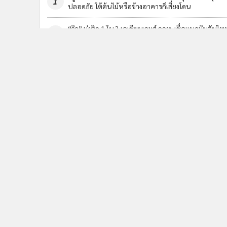
1
ปลอดภัย ใต้ต้นไม้หรือข้างอาคารก็เสี่ยงโดน
“วิว” มุ่งติด 1 ใน 3 เอเชียนเกมส์ กกท. เชื่อแบดมินตันไทย
3
ลุ้น 1-2 เหรียญ
ข่า
ติดตามข่าวสารผ่านทาง LIN
นโยบายความเป็นส่วนตัว
นโยบา