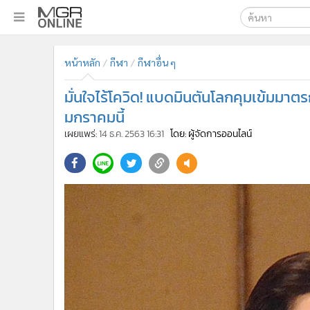
เลือกเครื่องมือท
•
หน้าหลัก
หน้าหลัก
กีฬา
กีฬาอื่น ๆ
ค้นหา
•
ทันเหตุการณ์
Google
•
ภาคใต้
มั่นใจไร้โควิด! แบดมินตันโลกคุมเข้มม
•
ภูมิภาค
MGR Onl
มกราคมนี้
•
Online Section
เผยแพร่:
14 ธ.ค. 2563 16:31
โดย: ผู้จัดการออนไลน์
ค้นหาขั
•
บันเทิง
•
ผู้จัดการรายวัน
•
คอลัมนิสต์
•
ละคร
•
CbizReview
•
Cyber BIZ
•
ผู้จัดกวน
•
Good health & Well-being
•
Green Innovation & SD