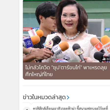
6
ไม่กลัวโควิด "ซุป'ตาร์ขนไก่" พาเหรดลุย
ศึกใหญ่ที่ไทย
ข่าวในหมวดล่าสุด
ครูฟิสิกส์เตือนเอาตัวรอดฟ้าผ่า ชี้สนามฟุตบอลไร้จุดที่