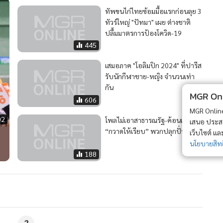
ทัพขนไก่ไทยซ้อมมื้อแรกก่อนลุย 3
ทัวร์ใหญ่ "ปัทมา" เผย ต่างชาติ
ปลื้มมาตรการป้องโควิด-19
445
เสมอภาค "โอลิมปิก 2024" ที่ปารีส
รับนักกีฬาชาย-หญิง จำนวนเท่า
กัน
MGR Onli
606
MGR Online 
02
โพลไม่เอาสาธารณรัฐ-ค้อนเคียว
เสนอ ประสบก
“กวาดให้เรียบ” พวกปลุกปั่นยุยง
เว็บไซต์ แ
นโยบายสิทธ
188
2