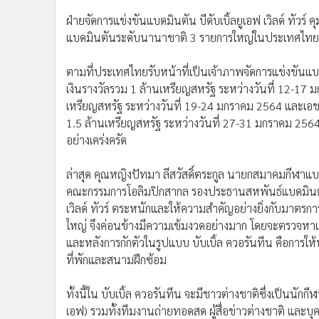
•
อินโดจีน
ฝ่ายจัดการแข่งขันแบดมินตัน บีดับเบิ้ลยูเอฟ เวิลด์ ทั
•
กองทุนรวม
แบดมินตันระดับนานาชาติ 3 รายการใหญ่ในประเทศไทย ที่
•
Celeb Online
•
Factcheck
ตามที่ประเทศไทยรับหน้าที่เป็นเจ้าภาพจัดการแข่งขันแบ
เงินรางวัลรวม 1 ล้านเหรียญสหรัฐ ระหว่างวันที่ 12-17 
•
ญี่ปุ่น
เหรียญสหรัฐ ระหว่างวันที่ 19-24 มกราคม 2564 และเอชเอสบ
•
News1
1.5 ล้านเหรียญสหรัฐ ระหว่างวันที่ 27-31 มกราคม 256
•
Gotomanager
อย่างเคร่งครัด
ล่าสุด คุณหญิงปัทมา ลีสวัสดิ์ตระกูล นายกสมาคมกีฬ
คณะกรรมการโอลิมปิกสากล รองประธานสหพันธ์แบดมินตันโล
เวิลด์ ทัวร์ ตระหนักและให้ความสำคัญอย่างยิ่งกับมาตร
ใหญ่ จึงค่อนข้างมีความเข้มงวดอย่างมาก โดยจะตรวจหาเชื้
และหลังการกักตัวในรูปแบบ บับเบิ้ล ควอรันทีน คือการให้
ที่พักและสนามฝึกซ้อม
ทั้งนี้ใน บับเบิ้ล ควอรันทีน จะมีชาวต่างชาติซึ่งเป็นนักก
เอฟ) รวมทั้งทีมงานถ่ายทอดสด ผู้สื่อข่าวต่างชาติ และบุ