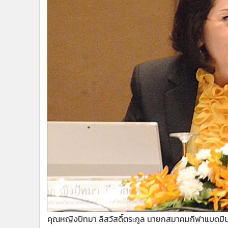
•
Management & HR
•
MGR Live
•
Infographic
•
การเมือง
•
ท่องเที่ยว
•
กีฬา
•
ต่างประเทศ
•
Special Scoop
•
เศรษฐกิจ-ธุรกิจ
•
จีน
•
ชุมชน-คุณภาพชีวิต
•
อาชญากรรม
•
Motoring
•
เกม
•
วิทยาศาสตร์
•
SMEs
คุณหญิงปัทมา ลีสวัสดิ์ตระกูล นายกสมาคมกีฬาแบดมิ
•
หุ้น