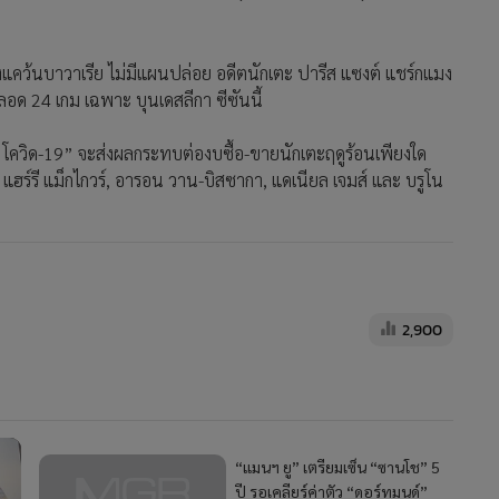
แคว้นบาวาเรีย ไม่มีแผนปล่อย อดีตนักเตะ ปารีส แซงต์ แชร์กแมง
ลอด 24 เกม เฉพาะ บุนเดสลีกา ซีซันนี้
ต “โควิด-19” จะส่งผลกระทบต่องบซื้อ-ขายนักเตะฤดูร้อนเพียงใด
ฮร์รี แม็กไกวร์, อารอน วาน-บิสซากา, แดเนียล เจมส์ และ บรูโน
2,900
“แมนฯ ยู” เตรียมเซ็น “ซานโช” 5
ปี รอเคลียร์ค่าตัว “ดอร์ทมุนด์”