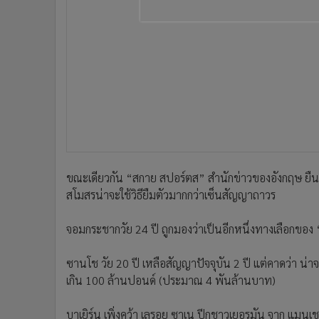
•
อินโดจีน
•
กองทุนรวม
•
Celeb Online
•
Factcheck
•
ญี่ปุ่น
•
News1
•
Gotomanager
ขณะเดียวกัน “สกาย สปอร์ตส” สำนักข่าวของอังกฤษ ยืนยั
สโมสรน่าจะใช้วิธียืมตัวมากกว่าเซ็นสัญญาถาวร
จอมกระชากวัย 24 ปี ถูกมองว่าเป็นอีกหนึ่งทางเลือกของ “
ซานโช วัย 20 ปี เหลือสัญญาปัจจุบัน 2 ปี แต่คาดว่า น่าจะก
เกิน 100 ล้านปอนด์ (ประมาณ 4 พันล้านบาท)
บาเยิร์น เพิ่งคว้า เลรอย ซาเน ปีกชาวเยอรมัน จาก แมนเชส