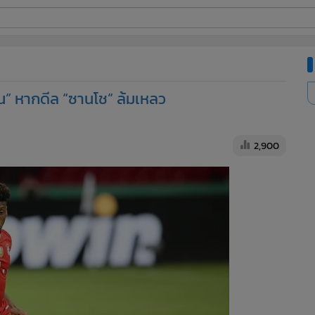
ี่ใช้
์น” หากดีล “ซานโช” ล้มเหลว
ine
้นสูง
2,900