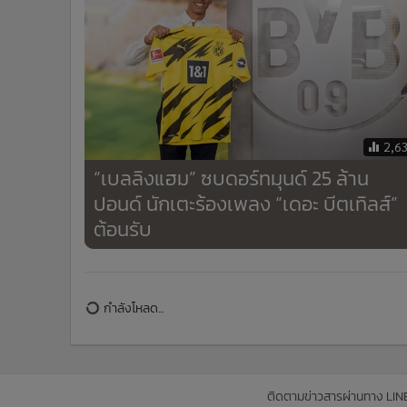
2,6
“เบลลิงแฮม” ซบดอร์ทมุนด์ 25 ล้าน
ปอนด์ นักเตะร้องเพลง “เดอะ บีตเทิลส์”
ต้อนรับ
ข่าวในหมวดล่าสุด
นิวคาสเซิลฯ ฉีกสัญญา 9 ล้านปอนด์ ตั้ง "ไจส์สเลอ" คุมที
1
ปี