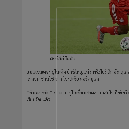
•
Management & HR
•
MGR Live
•
Infographic
•
การเมือง
•
ท่องเที่ยว
•
กีฬา
•
ต่างประเทศ
•
Special Scoop
คิงส์ลีย์ โคมัน
•
เศรษฐกิจ-ธุรกิจ
•
จีน
แมนเชสเตอร์ ยูไนเต็ด ยักษ์ใหญ่แห่ง พรีเมียร์ ลีก อังกฤษ 
จาดอน ซานโช จาก โบรุสเซีย ดอร์ทมุนด์
•
ชุมชน-คุณภาพชีวิต
•
อาชญากรรม
“ดิ แอธเลติก” รายงาน ยูไนเต็ด แสดงความสนใจ ปีกดีกรีที
•
Motoring
เรียบร้อยแล้ว
•
เกม
•
วิทยาศาสตร์
•
SMEs
•
หุ้น