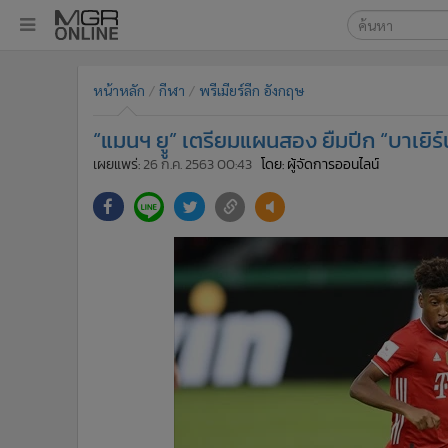
เลือกเครื่องมือท
•
หน้าหลัก
หน้าหลัก
กีฬา
พรีเมียร์ลีก อังกฤษ
ค้นหา
•
ทันเหตุการณ์
Google
•
ภาคใต้
“แมนฯ ยูู” เตรียมแผนสอง ยืมปีก “บาเยิร
•
ภูมิภาค
MGR Onl
เผยแพร่:
26 ก.ค. 2563 00:43
โดย: ผู้จัดการออนไลน์
•
Online Section
ค้นหาขั
•
บันเทิง
•
ผู้จัดการรายวัน
•
คอลัมนิสต์
•
ละคร
•
CbizReview
•
Cyber BIZ
•
ผู้จัดกวน
•
Good health & Well-being
•
Green Innovation & SD