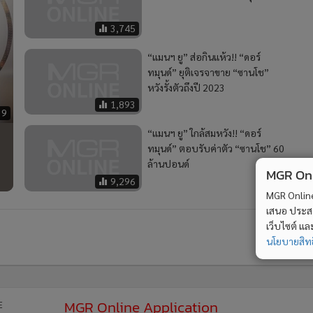
3,745
“แมนฯ ยู” ส่อกินแห้ว!! “ดอร์
ทมุนด์” ยุติเจรจาขาย “ซานโช”
หวังรั้งตัวถึงปี 2023
1,893
39
“แมนฯ ยู” ใกล้สมหวัง!! “ดอร์
ทมุนด์” ตอบรับค่าตัว “ซานโช” 60
ล้านปอนด์
MGR Onli
9,296
MGR Online 
เสนอ ประสบก
เว็บไซต์ แ
นโยบายสิทธ
ม 4
2