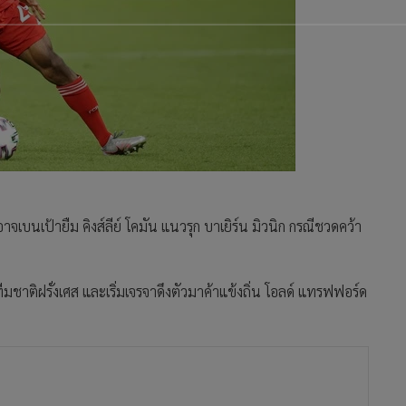
อาจเบนเป้ายืม คิงส์ลีย์ โคมัน แนวรุก บาเยิร์น มิวนิก กรณีชวดคว้า
มชาติฝรั่งเศส และเริ่มเจรจาดึงตัวมาค้าแข้งถิ่น โอลด์ แทรฟฟอร์ด