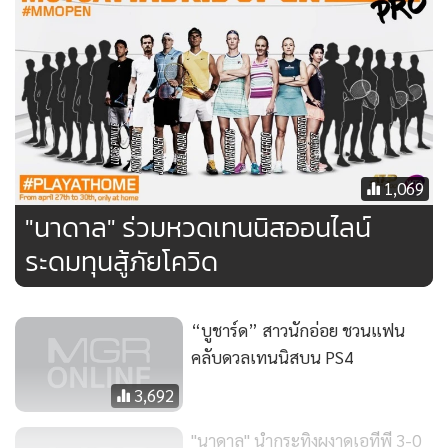
1,069
"นาดาล" ร่วมหวดเทนนิสออนไลน์
ระดมทุนสู้ภัยโควิด
“บูชาร์ด” สาวนักอ่อย ชวนแฟน
คลับดวลเทนนิสบน PS4
3,692
"นาดาล" นำกระทิงผงาดเอทีพี 3-0