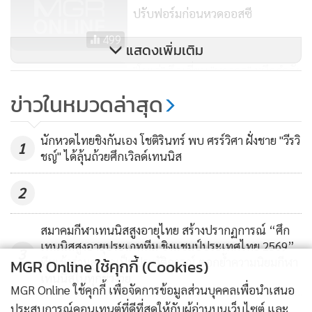
ปรับฟอร์มก่อนหวดออสซี
499
แสดงเพิ่มเติม
"โนเล่" อึดเฆี่ยน "นาดาล" ผนึกกำลัง
เพื่อนเซิร์บซิวโทรฟีเอทีพี
ข่าวในหมวดล่าสุด
1,015
นักหวดไทยชิงกันเอง โชติรินทร์ พบ ศรร์วิศา ฝั่งชาย "วีรวิ
1
ชญ์" ได้ลุ้นถ้วยศึกเวิลด์เทนนิส
2
สมาคมกีฬาเทนนิสสูงอายุไทย สร้างปรากฏการณ์ “ศึก
เทนนิสสูงอายุประเภททีม ชิงแชมป์ประเทศไทย 2569”
3
ทีมเข้าร่วมสูงสุดเป็นประวัติการณ์ ตอกย้ำความนิยมกีฬา
MGR Online ใช้คุกกี้ (Cookies)
เทนนิสในทุกช่วงวัย
MGR Online ใช้คุกกี้ เพื่อจัดการข้อมูลส่วนบุคคลเพื่อนำเสนอ
ประสบการณ์คอนเทนต์ที่ดีที่สุดให้กับผู้อ่านบนเว็บไซต์ และ
"พิณเพลง-กานต์ธัช" ชนะ 3 แมทช์รวด ทะลุก่อนรองฯ