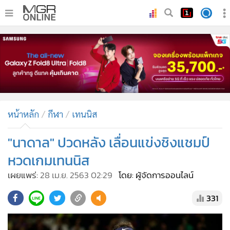
•
หน้าหลัก
•
ทันเหตุการณ์
•
ภาคใต้
•
ภูมิภาค
•
Online Section
หน้าหลัก
กีฬา
เทนนิส
•
บันเทิง
•
ผู้จัดการรายวัน
"นาดาล" ปวดหลัง เลื่อนแข่งชิงแชมป์
•
คอลัมนิสต์
หวดเกมเทนนิส
•
ละคร
เผยแพร่:
28 เม.ย. 2563 02:29
โดย: ผู้จัดการออนไลน์
•
CbizReview
331
•
Cyber BIZ
•
ผู้จัดกวน