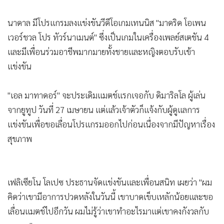
•
เกม
นาดาล มีโปรแกรมลงแข่งขันวีดีโอเกมเทนนิส "มาดริด โอเพน
•
วิทยาศาสตร์
เวอร์ชวล โปร ทัวร์นาเมนต์" ซึ่งเป็นเกมในเครื่องเพลย์สเตชัน 4
•
SMEs
และมีเพื่อนร่วมอาชีพมากมายทั้งชายและหญิงตอบรับเข้า
•
หุ้น
แข่งขัน
•
อินโดจีน
•
กองทุนรวม
"เอล มาทาดอร์" จะประเดิมแมตช์แรกเจอกับ ดิมาริลโล ผู้เล่น
•
Celeb Online
จากยูทูป วันที่ 27 เมษายน แต่แล้วเจ้าตัวก็แจ้งกับผู้ดูแลการ
•
Factcheck
แข่งขันเพื่อขอเลื่อนโปรแกรมออกไปก่อนเนื่องจากมีปัญหาเรื่อง
•
ญี่ปุ่น
สุขภาพ
•
News1
•
Gotomanager
เฟลิเซียโน โลเปซ ประธานจัดแข่งขันและเพื่อนสนิท เผยว่า "ผม
คิดว่าเขามีอาการปวดหลังในวันนี้ เขาบาดเข็บเหลักน้อยและขอ
เลื่อนแมตช์ไปอีกวัน ผมไม่รู้ว่าเขาทำอะไรมาแต่เขาคงกังวลกับ