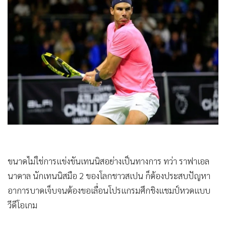
•
Good health & Well-being
•
Green Innovation & SD
•
Management & HR
•
MGR Live
•
Infographic
•
การเมือง
•
ท่องเที่ยว
•
กีฬา
•
ต่างประเทศ
•
Special Scoop
•
เศรษฐกิจ-ธุรกิจ
ขนาดไม่ใช่การแข่งขันเทนนิสอย่างเป็นทางการ ทว่า ราฟาเอล
•
จีน
นาดาล นักเทนนิสมือ 2 ของโลกชาวสเปน ก็ต้องประสบปัญหา
•
ชุมชน-คุณภาพชีวิต
อาการบาดเจ็บจนต้องขอเลื่อนโปรแกรมศึกชิงแชมป์หวดแบบ
•
อาชญากรรม
วีดีโอเกม
•
Motoring