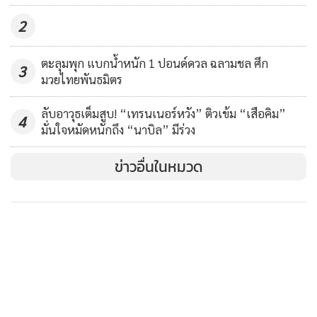
2
ตะลุมพุก แบกน้ำหนัก 1 ปอนด์ดวล ฉลามชล ศึก
3
มวยไทยพันธมิตร
ลับอาวุธเต็มสูบ! “เทรนเนอร์หวัง” ติวเข้ม “เสือคิม”
4
มั่นใจหมัดหนักถึง “นาบิล” มีร่วง
ข่าวอื่นในหมวด