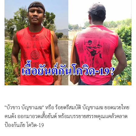
•
Good health & Well-being
•
Green Innovation & SD
•
Management & HR
•
MGR Live
•
Infographic
•
การเมือง
•
ท่องเที่ยว
•
กีฬา
•
ต่างประเทศ
•
Special Scoop
•
เศรษฐกิจ-ธุรกิจ
•
จีน
"บัวขาว บัญชาเมฆ" หรือ ร้อยตรีสมบัติ บัญชาเมฆ ยอดมวยไทย
•
ชุมชน-คุณภาพชีวิต
คนดัง ออกมาอวดเสื้อยันต์ พร้อมบรรยายสรรพคุณแคล้วคลาด
•
อาชญากรรม
ป้องกันภัย โควิด-19
•
Motoring