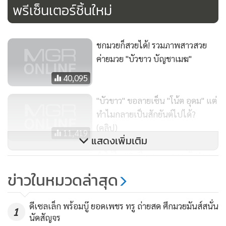
พรีเซ็นเตอร์ชิ้นใหม่
ชกมวยก็สวยได้! รวมภาพสาวสวย
ค่ายมวย "บัวขาว บัญชาเมฆ"
40,095
"บัวขาว" ขอลายเซ็น "โน้ต อุดม" แต่
ทำไมกลายเป็นสักยันต์ไปได้?
(คลิป)
11,419
แสดงเพิ่มเติม
จำได้ไหม? เมื่อยอดมวยคนดังปลอม
ตัวไปซื้อผลไม้
ข่าวในหมวดล่าสุด
12,515
ดีเซลเล็ก พร้อมบู๊ ยอดเพชร ทรู ถ่ายสด ศึกมวยมันส์สนั่น
1
นัดสัญจร