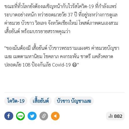
•
เกม
ขณะที่ทั่วโลกยังต้องเผชิญหน้ากับไวรัสโควิด-19 ที่กำลังแพร่
•
วิทยาศาสตร์
ระบาดอย่างหนัก ทว่ายอดมวยวัย 37 ปี ที่อยู่ระหว่างการดูแล
•
SMEs
ค่ายมวย บัวขาว วิลเลจ จังหวัดเชียงใหม่ โพสต์ภาพตนเองสวม
เสื้อยันต์ พร้อมบรรยายสรรพคุณว่า
•
หุ้น
•
อินโดจีน
"ของมันต้องมี เสื้อยันต์ บัวขาวพระรามแผงศร ค่ายมวยบัญชา
•
กองทุนรวม
เมฆ เมตตามหานิยม โชคลาภ คงกระพัน ชาตรี แคล้วคลาด
•
Celeb Online
ปลอดภัย 108 ป้องกันภัย Covid-19 😷"
•
Factcheck
•
ญี่ปุ่น
•
News1
•
Gotomanager
โควิด-19
เสื้อยันต์
บัวขาว บัญชาเมฆ
882