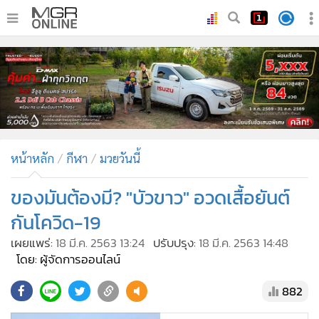
•
หน้าหลัก
•
ทันเหตุการณ์
•
ภาคใต้
•
ภูมิภาค
•
Online Section
หน้าหลัก
กีฬา
มวยวันนี้
•
บันเทิง
•
ผู้จัดการรายวัน
ของมันต้องมี? "บัวขาว" อวดเสื้อยันต์
•
คอลัมนิสต์
กันโควิด-19
•
ละคร
เผยแพร่:
18 มี.ค. 2563 13:24
ปรับปรุง:
18 มี.ค. 2563 14:48
•
CbizReview
โดย: ผู้จัดการออนไลน์
•
Cyber BIZ
882
•
ผู้จัดกวน