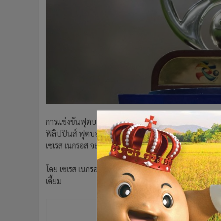
•
Management & HR
•
MGR Live
•
Infographic
•
การเมือง
•
ท่องเที่ยว
•
กีฬา
•
ต่างประเทศ
•
Special Scoop
•
เศรษฐกิจ-ธุรกิจ
การแข่งขันฟุตบอล เอเอฟซี แชมเปี้ยนส์ ลีก รอบเพลย์ออ
•
จีน
ฟิลิปปินส์ ฟุตบอลลีก) เอาชนะ ฉาน ยูไนเต็ด เอฟซี (แชมป
•
ชุมชน-คุณภาพชีวิต
เซเรส เนกรอส จะผ่านเข้าสู่ศึกเพลย์ออฟ รอบ 2
•
อาชญากรรม
•
Motoring
โดย เซเรส เนกรอส จะพบกับ การท่าเรือ เอฟซี (แชมป์ช้
•
เกม
เดี้ยม
•
วิทยาศาสตร์
•
SMEs
•
หุ้น