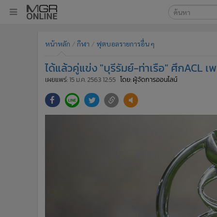
เลือกเครื่องมือท
•
หน้าหลัก
หน้าหลัก
กีฬา
ฟุตบอลรายการอื่น ๆ
ค้นหา
•
ทันเหตุการณ์
Google
•
ภาคใต้
ได้แล้วคู่แข่ง "บุรีรัมย์-ท่าเรือ" ศึกACL
•
ภูมิภาค
MGR Onl
เผยแพร่:
15 ม.ค. 2563 12:55
โดย: ผู้จัดการออนไลน์
•
Online Section
ค้นหาขั
•
บันเทิง
•
ผู้จัดการรายวัน
•
คอลัมนิสต์
•
ละคร
•
CbizReview
•
Cyber BIZ
•
ผู้จัดกวน
•
Good health & Well-being
•
Green Innovation & SD