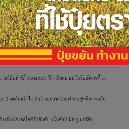
 โฮจิมินห์ ซิตี้ (รองแชมป์ วีลีก เวียดนาม) ในวันอังคารที่ 21
อบ 2 จะผ่านเข้าไปเล่นในรอบเพลย์ออฟ รอบสุดท้าย พบกับ
เซี่ยงไฮ้ เอสไอพีจี (อันดับ 3 ในศึกไชนีส ซูเปอร์ลีก)