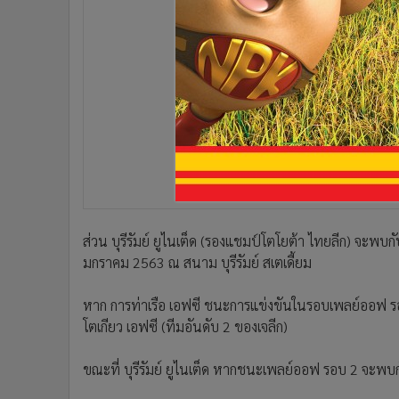
•
อินโดจีน
•
กองทุนรวม
•
Celeb Online
•
Factcheck
•
ญี่ปุ่น
•
News1
•
Gotomanager
ส่วน บุรีรัมย์ ยูไนเต็ด (รองแชมป์โตโยต้า ไทยลีก) จะพบกับ
มกราคม 2563 ณ สนาม บุรีรัมย์ สเตเดี้ยม
หาก การท่าเรือ เอฟซี ชนะการแข่งขันในรอบเพลย์ออฟ ร
โตเกียว เอฟซี (ทีมอันดับ 2 ของเจลีก)
ขณะที่ บุรีรัมย์ ยูไนเต็ด หากชนะเพลย์ออฟ รอบ 2 จะพบกับ 