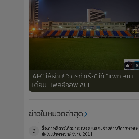
1,3
AFC ให้ผ่าน! "การท่าเรือ" ใช้ "แพท สเต
เดี้ยม" เพลย์ออฟ ACL
ข่าวในหมวดล่าสุด
สื่อเกาหลีสาวไส้สมาคมบอล แฉเคยจ่ายค่าบริการทางเ
1
มัดใจเปาต่างชาติช่วงปี 2011