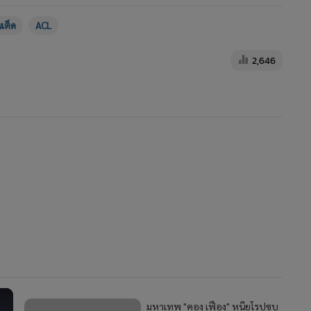
นเต็ด
ACL
2,646
มหาเทพ "คอง เฟือง" หนียุโรปซบ