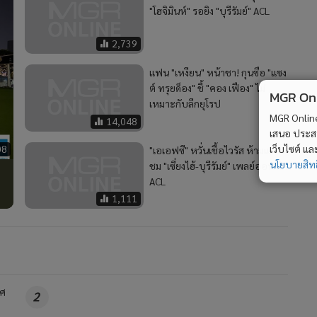
"โฮจิมินห์" รอยิง "บุรีรัมย์" ACL
2,739
แฟน "เหงียน" หน้าชา! กุนซือ "แซง
ต์ ทรุยด็อง" ชี้ "คอง เฟือง" ไม่
MGR Onli
เหมาะกับลีกยุโรป
MGR Online 
14,048
เสนอ ประสบก
เว็บไซต์ แ
08
"เอเอฟซี" หวั่นเชื้อไวรัส ห้ามแฟน
นโยบายสิทธ
ชม "เซี่ยงไฮ้-บุรีรัมย์" เพลย์ออฟศึก
ACL
1,111
พศ
2