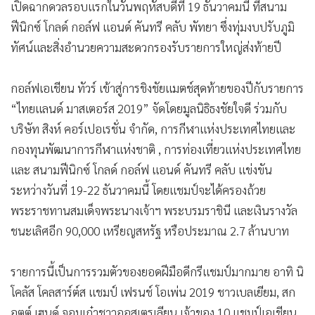
เปิดฉากดวลรอบแรกในวันพฤหัสบดีที่ 19 ธันวาคมนี้ ที่สนาม
•
เกม
ฟีนิกซ์ โกลด์ กอล์ฟ แอนด์ คันทรี คลับ พัทยา ซึ่งทุ่มงบปรับภูมิ
•
วิทยาศาสตร์
ทัศน์และสิ่งอำนวยความสะดวกรองรับรายการใหญ่ส่งท้ายปี
•
SMEs
•
หุ้น
กอล์ฟเอเชียน ทัวร์ เข้าสู่การชิงชัยแมตช์สุดท้ายของปีกับรายการ
•
อินโดจีน
“ไทยแลนด์ มาสเตอร์ส 2019” จัดโดยมูลนิธิธงชัยใจดี ร่วมกับ
•
กองทุนรวม
บริษัท สิงห์ คอร์เปอเรชั่น จำกัด, การกีฬาแห่งประเทศไทยและ
•
Celeb Online
กองทุนพัฒนาการกีฬาแห่งชาติ , การท่องเที่ยวแห่งประเทศไทย
•
Factcheck
และ สนามฟีนิกซ์ โกลด์ กอล์ฟ แอนด์ คันทรี คลับ แข่งขัน
•
ญี่ปุ่น
ระหว่างวันที่ 19-22 ธันวาคมนี้ โดยแชมป์จะได้ครองถ้วย
•
News1
พระราชทานสมเด็จพระนางเจ้าฯ พระบรมราชินี และเงินรางวัล
•
Gotomanager
ชนะเลิศอีก 90,000 เหรียญสหรัฐ หรือประมาณ 2.7 ล้านบาท
รายการนี้เป็นการรวมตัวของยอดฝีมือดีกรีแชมป์มากมาย อาทิ นิ
โคลัส โคลสาร์ต์ส แชมป์ เฟรนช์ โอเพ่น 2019 ชาวเบลเยียม, สก
อตต์ เฮนด์ จอมเก๋าชาวออสเตรเลียน เจ้าของ 10 แชมป์เอเชียน