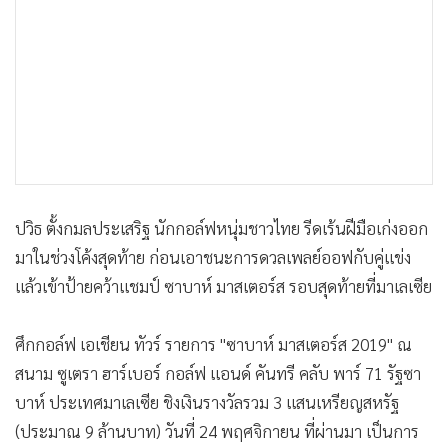
•
เกม
•
วิทยาศาสตร์
•
SMEs
•
หุ้น
•
อินโดจีน
•
กองทุนรวม
•
Celeb Online
ปวิธ ตั้งกมลประเสริฐ นักกอล์ฟหนุ่มชาวไทย รีดเร้นฝีมือเก่งออก
•
Factcheck
มาในช่วงโค้งสุดท้าย ก่อนเอาชนะการดวลเพลย์ออฟกับคู่แข่ง
•
ญี่ปุ่น
แล้วเข้าป้ายคว้าแชมป์ ซาบาห์ มาสเตอร์ส รอบสุดท้ายที่มาเลเซีย
•
News1
•
Gotomanager
ศึกกอล์ฟ เอเชียน ทัวร์ รายการ "ซาบาห์ มาสเตอร์ส 2019" ณ
สนาม ซูเตรา ฮาร์เบอร์ กอล์ฟ แอนด์ คันทรี คลับ พาร์ 71 รัฐซา
บาห์ ประเทศมาเลเซีย ชิงเงินรางวัลรวม 3 แสนเหรียญสหรัฐ
(ประมาณ 9 ล้านบาท) วันที่ 24 พฤศจิกายน ที่ผ่านมา เป็นการ