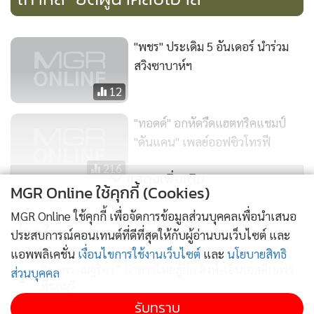
"พชร" ประเดิม 5 อันเดอร์ นำร่วม
สวิงซาบาห์ฯ
12
"ทอดด์" อกหัดวืดแฮตทริคแชมป์
"ดันแคน" เพลย์ออฟซิวโทรฟี
216
แสดงเพิ่มเติม
MGR Online ใช้คุกกี้ (Cookies)
พัทยาเตรียมรับศึกดวลสวิง 3
MGR Online ใช้คุกกี้ เพื่อจัดการข้อมูลส่วนบุคคลเพื่อนำเสนอ
รายการใหญ่
ข่าวในหมวดล่าสุด
ประสบการณ์คอนเทนต์ที่ดีที่สุดให้กับผู้อ่านบนเว็บไซต์ และ
169
แอพพลิเคชั่น
เงื่อนไขการใช้งานเว็บไซต์
และ
นโยบายสิทธิ
“นวพร-ณฐริกา” นำสาวไทยสู้ศึก สิงห์-เอ็นเอสดีเอฟฯ
ส่วนบุคคล
1
ที่ชลบุรี
รับทราบ