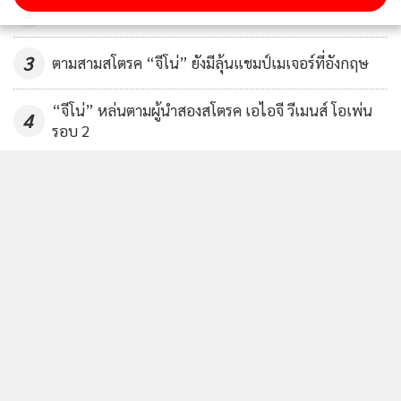
2
3
ตามสามสโตรค “จีโน่” ยังมีลุ้นแชมป์เมเจอร์ที่อังกฤษ
“จีโน่” หล่นตามผู้นำสองสโตรค เอไอจี วีเมนส์ โอเพ่น
4
รอบ 2
ข่าวอื่นในหมวด