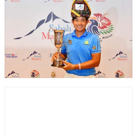
•
Good health & Well-being
•
Green Innovation & SD
•
Management & HR
•
MGR Live
•
Infographic
•
การเมือง
•
ท่องเที่ยว
•
กีฬา
•
ต่างประเทศ
•
Special Scoop
•
เศรษฐกิจ-ธุรกิจ
•
จีน
•
ชุมชน-คุณภาพชีวิต
•
อาชญากรรม
•
Motoring