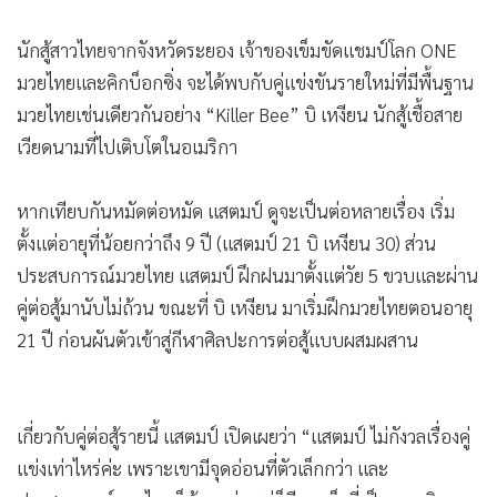
•
เกม
นักสู้สาวไทยจากจังหวัดระยอง เจ้าของเข็มขัดแชมป์โลก ONE
•
วิทยาศาสตร์
มวยไทยและคิกบ็อกซิ่ง จะได้พบกับคู่แข่งขันรายใหม่ที่มีพื้นฐาน
•
SMEs
มวยไทยเช่นเดียวกันอย่าง “Killer Bee” บิ เหงียน นักสู้เชื้อสาย
•
หุ้น
เวียดนามที่ไปเติบโตในอเมริกา
•
อินโดจีน
•
กองทุนรวม
หากเทียบกันหมัดต่อหมัด แสตมป์ ดูจะเป็นต่อหลายเรื่อง เริ่ม
•
Celeb Online
ตั้งแต่อายุที่น้อยกว่าถึง 9 ปี (แสตมป์ 21 บิ เหงียน 30) ส่วน
•
Factcheck
ประสบการณ์มวยไทย แสตมป์ ฝึกฝนมาตั้งแต่วัย 5 ขวบและผ่าน
•
ญี่ปุ่น
คู่ต่อสู้มานับไม่ถ้วน ขณะที่ บิ เหงียน มาเริ่มฝึกมวยไทยตอนอายุ
•
News1
21 ปี ก่อนผันตัวเข้าสู่กีฬาศิลปะการต่อสู้แบบผสมผสาน
•
Gotomanager
เกี่ยวกับคู่ต่อสู้รายนี้ แสตมป์ เปิดเผยว่า “แสตมป์ ไม่กังวลเรื่องคู่
แข่งเท่าไหร่ค่ะ เพราะเขามีจุดอ่อนที่ตัวเล็กกว่า และ