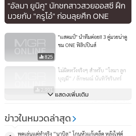
"อัลมา ยูนิคู" นักชกสาวสวยออสซี ฝึก
มวยกับ "ครูโอ๋" ก่อนลุยศึก ONE
"แสตมป์" นำทีมต่อย!! 3 คู่มวยน่าดู
ชม ONE ฟิลิปปินส์
825
ไม่ผิดหวังจริงๆ สำหรับ “โลมา ลูก
บุญมี” / ลักษมณ์ นันทิวัชรินทร์
2,991
แสดงเพิ่มเติม
หล่อ ขาว ทางมวยดี "แสงมณี เสถียร
มวยไทยยิม" เตรียมเปิดซิงต่อย ONE
ข่าวในหมวดล่าสุด
ที่มะนิลา
606
พูดเล่นแต่ทำจริง “นาบิล” โกนหัวแก้เคล็ด หลังไฟต์