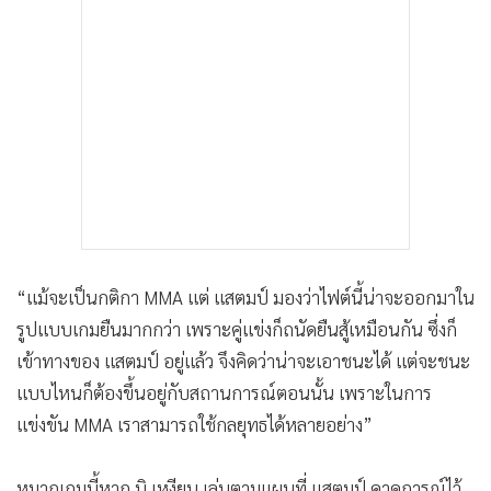
“แม้จะเป็นกติกา MMA แต่ แสตมป์ มองว่าไฟต์นี้น่าจะออกมาใน
รูปแบบเกมยืนมากกว่า เพราะคู่แข่งก็ถนัดยืนสู้เหมือนกัน ซึ่งก็
เข้าทางของ แสตมป์ อยู่แล้ว จึงคิดว่าน่าจะเอาชนะได้ แต่จะชนะ
แบบไหนก็ต้องขึ้นอยู่กับสถานการณ์ตอนนั้น เพราะในการ
แข่งขัน MMA เราสามารถใช้กลยุทธได้หลายอย่าง”
หมากเกมนี้หาก บิ เหงียน เล่นตามแผนที่ แสตมป์ คาดการณ์ไว้