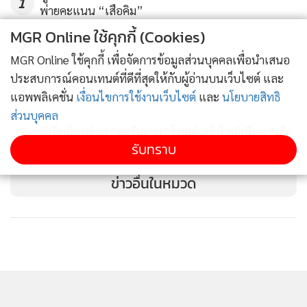
1
พ่ายคะแนน “เสือคิม”
MGR Online ใช้คุกกี้ (Cookies)
2
MGR Online ใช้คุกกี้ เพื่อจัดการข้อมูลส่วนบุคคลเพื่อนำเสนอ
ประสบการณ์คอนเทนต์ที่ดีที่สุดให้กับผู้อ่านบนเว็บไซต์ และ
"เสือคิม" ยอมรับ ชนะน็อก "นาบิล" เพราะดวงดี
3
แอพพลิเคชั่น
เงื่อนไขการใช้งานเว็บไซต์
และ
นโยบายสิทธิ
เซอร์ไพรส์รับโบนัสจาก "ชาตรี" 1.7 ล้านบาท
ส่วนบุคคล
พี่เจ็บน้องพ่าย! “ตะวันฉาย” โพสต์เศร้าไฟต์เดือด “เสือ
4
รับทราบ
คิม” เบียดคว้าชัย “นาบิล”
ข่าวอื่นในหมวด