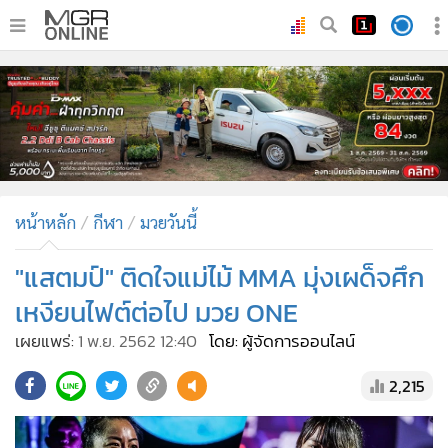
•
หน้าหลัก
•
ทันเหตุการณ์
•
ภาคใต้
•
ภูมิภาค
•
Online Section
หน้าหลัก
กีฬา
มวยวันนี้
•
บันเทิง
•
ผู้จัดการรายวัน
"แสตมป์" ติดใจแม่ไม้ MMA มุ่งเผด็จศึก
•
คอลัมนิสต์
เหงียนไฟต์ต่อไป มวย ONE
•
ละคร
เผยแพร่:
1 พ.ย. 2562 12:40
โดย: ผู้จัดการออนไลน์
•
CbizReview
2,215
•
Cyber BIZ
•
ผู้จัดกวน