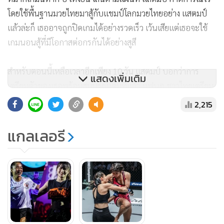
โดยใช้พื้นฐานมวยไทยมาสู้กับแชมป์โลกมวยไทยอย่าง แสตมป์
แล้วล่ะก็ เธออาจถูกปิดเกมได้อย่างรวดเร็ว เว้นเสียแต่เธอจะใช้
เกมนอนสู้ที่มีโอกาสต่อกรกันได้อย่างสูสี
สำหรับตอนนี้เหลือเวลาอีกเพียง 10 วัน แสตมป์ บอกว่าการ
แสดงเพิ่มเติม
เตรียมตัวของเธอพร้อมสมบูรณ์เต็มที่แล้ว แฟนๆ ชาวไทยเตรียม
ตัวรับความมันได้เลย เมื่อคู่ต่อสู้แกร่งขึ้น แสตมป์ ก็พร้อมโชว์
2,215
ศักยภาพที่ดีกว่าเดิมขึ้นไปอีกแน่นอน
แกลเลอรี
สำหรับศึกนี้จะจัดขึ้นที่สนามมอลล์ ออฟ เอเชีย อารีน่า กรุง
มะนิลา ประเทศฟิลิปปินส์ ภายใต้ชื่อศึก ONE: MASTERS OF
FATE วันศุกร์ที่ 8 พฤศจิกายนนี้ แฟนๆ สามารถรับชมสดผ่าน
ทาง แอปพลิเคชัน ONE Super App ได้ตั้งแต่เวลา 17.30
น.เป็นต้นไป หรือทางไทยรัฐ ทีวี ช่อง 32 เวลา 22.30 น.