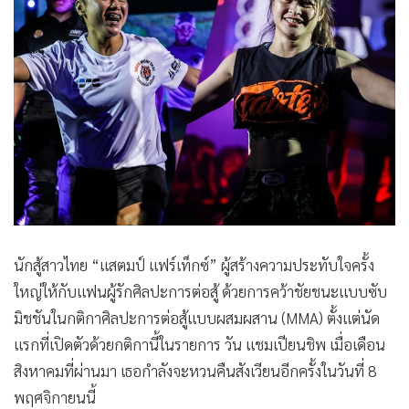
•
Good health & Well-being
•
Green Innovation & SD
•
Management & HR
•
MGR Live
•
Infographic
•
การเมือง
•
ท่องเที่ยว
•
กีฬา
•
ต่างประเทศ
•
Special Scoop
นักสู้สาวไทย “แสตมป์ แฟร์เท็กซ์” ผู้สร้างความประทับใจครั้ง
•
เศรษฐกิจ-ธุรกิจ
ใหญ่ให้กับแฟนผู้รักศิลปะการต่อสู้ ด้วยการคว้าชัยชนะแบบซับ
•
จีน
มิชชันในกติกาศิลปะการต่อสู้แบบผสมผสาน (MMA) ตั้งแต่นัด
•
ชุมชน-คุณภาพชีวิต
แรกที่เปิดตัวด้วยกติกานี้ในรายการ วัน แชมเปียนชิพ เมื่อเดือน
•
อาชญากรรม
สิงหาคมที่ผ่านมา เธอกำลังจะหวนคืนสังเวียนอีกครั้งในวันที่ 8
•
Motoring
พฤศจิกายนนี้