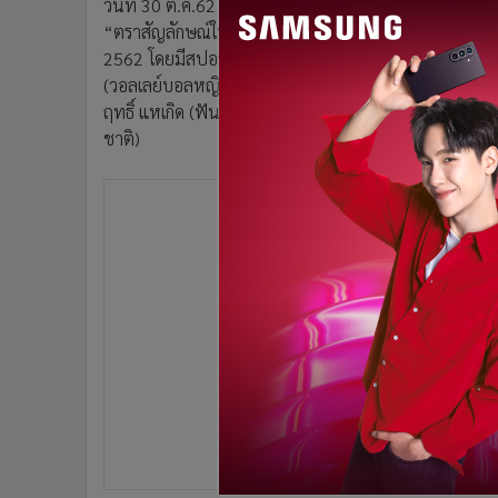
วันที่ 30 ต.ค.62 ณ ศูนย์การค้าเซ็นทรัลเวิลด์ ดร.ก้องศั
•
อินโดจีน
“ตราสัญลักษณ์ใหม่ของการกีฬาแห่งประเทศไทย” อย่างเ
•
กองทุนรวม
2562 โดยมีสปอร์ต เซเลบลิตี นักกีฬาทีมชาติไทยชื่อดังเข
•
Celeb Online
(วอลเลย์บอลหญิง), “เช็ค” สุภโชค สารชาติ (ฟุตบอลทีมชาต
•
Factcheck
ฤทธิ์ แหเกิด (ฟันดาบ), “เบนซ์” นพรัตน์ หิริพงศธร (อด
ชาติ)
•
ญี่ปุ่น
•
News1
•
Gotomanager