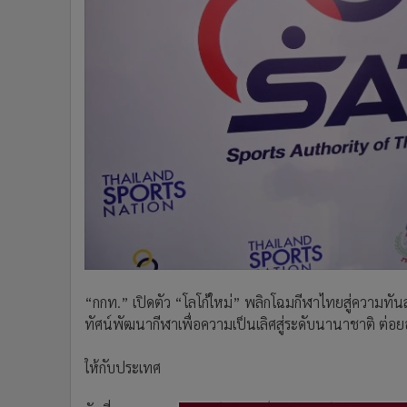
•
Management & HR
•
MGR Live
•
Infographic
•
การเมือง
•
ท่องเที่ยว
•
กีฬา
•
ต่างประเทศ
•
Special Scoop
•
เศรษฐกิจ-ธุรกิจ
•
จีน
•
ชุมชน-คุณภาพชีวิต
•
อาชญากรรม
•
Motoring
“กกท.” เปิดตัว “โลโก้ใหม่” พลิกโฉมกีฬาไทยสู่ความทัน
ทัศน์พัฒนากีฬาเพื่อความเป็นเลิศสู่ระดับนานาชาติ ต่อย
•
เกม
•
วิทยาศาสตร์
ให้กับประเทศ
•
SMEs
•
หุ้น