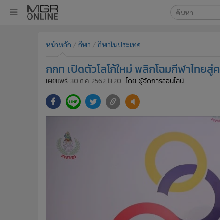
เลือกเครื่องมือท
•
หน้าหลัก
หน้าหลัก
กีฬา
กีฬาในประเทศ
ค้นหา
•
ทันเหตุการณ์
Google
•
ภาคใต้
กกท เปิดตัวโลโก้ใหม่ พลิกโฉมกีฬาไทยสู่
•
ภูมิภาค
MGR Onl
เผยแพร่:
30 ต.ค. 2562 13:20
โดย: ผู้จัดการออนไลน์
•
Online Section
ค้นหาขั
•
บันเทิง
•
ผู้จัดการรายวัน
•
คอลัมนิสต์
•
ละคร
•
CbizReview
•
Cyber BIZ
•
ผู้จัดกวน
•
Good health & Well-being
•
Green Innovation & SD