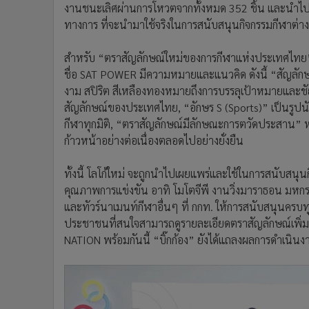
งานชนะเลิศผ่านการโหวตจากทั้งหมด 352 ชิ้น และนำไป
ทางการ ที่จะนำมาใช้จริงในการสนับสนุนกิจกรรมกีฬาต่
สำหรับ “ตราสัญลักษณ์ใหม่ของการกีฬาแห่งประเทศไทย” อ
ชื่อ SAT POWER มีความหมายและแนวคิด ดังนี้ “สัญลักษณ
งาม สปิริต สีเหลืองทองหมายถึงการบรรลุเป้าหมายและช
สัญลักษณ์ของประเทศไทย, “อักษร S (Sports)” เป็นรู
กีฬาทุกมิติ, “ตราสัญลักษณ์มีลักษณะการตวัดประสาน” ห
ก้าวหน้าอย่างต่อเนื่องตลอดไปอย่างยั่งยืน
ทั้งนี้ โลโก้ใหม่ จะถูกนำไปเผยแพร่และใช้ในการสนับสนุ
คุณภาพการแข่งขัน อาทิ โมโตจีพี งานวิ่งมาราธอน มหก
และทัวร์นาเมนท์กีฬาอื่นๆ ที่ กกท. ให้การสนับสนุนครบ
ประชาชนที่สนใจสามารถดูรายละเอียดตราสัญลักษณ์เพิ่
NATION พร้อมกันนี้ “บิ๊กก้อง” ยังได้แถลงผลการดำเนิน