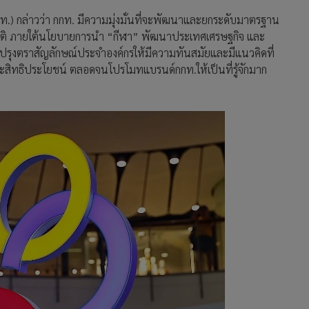
กท.) กล่าวว่า กกท. มีความมุ่งมั่นที่จะพัฒนาและยกระดับมาตรฐาน
มิติ ภายใต้นโยบายการนำ “กีฬา” พัฒนาประเทศเศรษฐกิจ และ
ับปรุงตราสัญลักษณ์ประจำองค์กรให้มีความทันสมัยและมีแนวคิดที่
ละสิทธิประโยชน์ ตลอดจนโปรโมทแบรนด์กกท.ให้เป็นที่รู้จักมาก