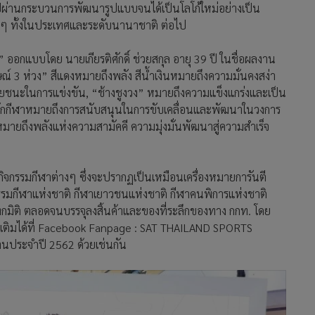
ผ่านกระบวนการพัฒนารูปแบบจนได้เป็นโลโก้ใหม่อย่างเป็น
างๆ ทั้งในประเทศและระดับนานาชาติ ต่อไป
อกแบบโดย นายเกียรติศักดิ์ ช่วยสกุล อายุ 39 ปี ในชื่อผลงาน
์ 3 ห่วง” สีแดงหมายถึงพลัง สีน้ำเงินหมายถึงความมั่นคงสง่า
ัยชนะในการแข่งขัน, “ช้างชูงวง” หมายถึงความแข็งแกร่งและเป็น
ปนักกีฬาหมายถึงการสนับสนุนในการขับเคลื่อนและพัฒนาในวงการ
มายถึงพลังแห่งความสามัคคี ความมุ่งมั่นพัฒนาสู่ความสำเร็จ
นกิจกรรมกีฬาต่างๆ ซึ่งจะปรากฏเป็นเหมือนเครื่องหมายการันตี
รรมกีฬาแห่งชาติ กีฬาเยาวชนแห่งชาติ กีฬาคนพิการแห่งชาติ
ทุกมิติ ตลอดจนบรรจุลงสิ้นค้าและของที่ระลึกของทาง กกท. โดย
มเติมได้ที่ Facebook Fanpage : SAT THAILAND SPORTS
งานประจำปี 2562 ด้วยเช่นกัน