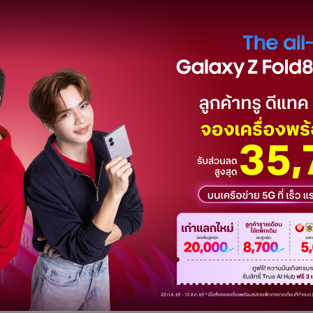
กด ยอดมณี ผู้ว่าการการกีฬาแห่งประเทศไทย (กกท.) แถลงข่าวเปิดตัว
ป็นทางการ พร้อมแถลงผลการดำเนินงานของผู้ว่าการ ประจำปี
้าร่วมงานกันคึกคัก นำโดย “หน่อง” ปลื้มจิตร์ ถินขาว
ิ) “น้ำตาล” วิลาสินี รัตนนัย (ไอซ์ฮอกกี้หญิง), “โอ๊ต” เรือง
ีตนักกีฬาแบดมินตัน), “โบว์” สุภาวดี กุญชวน (บาสเก็ตบอลทีม