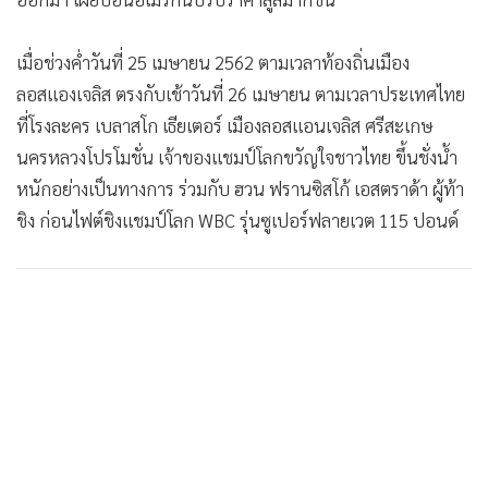
•
เกม
•
วิทยาศาสตร์
เมื่อช่วงค่ำวันที่ 25 เมษายน 2562 ตามเวลาท้องถิ่นเมือง
•
SMEs
ลอสแองเจลิส ตรงกับเช้าวันที่ 26 เมษายน ตามเวลาประเทศไทย
•
หุ้น
ที่โรงละคร เบลาสโก เธียเตอร์ เมืองลอสแอนเจลิส ศรีสะเกษ
•
อินโดจีน
นครหลวงโปรโมชั่น เจ้าของแชมป์โลกขวัญใจชาวไทย ขึ้นชั่งน้ำ
•
กองทุนรวม
หนักอย่างเป็นทางการ ร่วมกับ ฮวน ฟรานซิสโก้ เอสตราด้า ผู้ท้า
ชิง ก่อนไฟต์ชิงแชมป์โลก WBC รุ่นซูเปอร์ฟลายเวต 115 ปอนด์
•
Celeb Online
•
Factcheck
•
ญี่ปุ่น
•
News1
•
Gotomanager