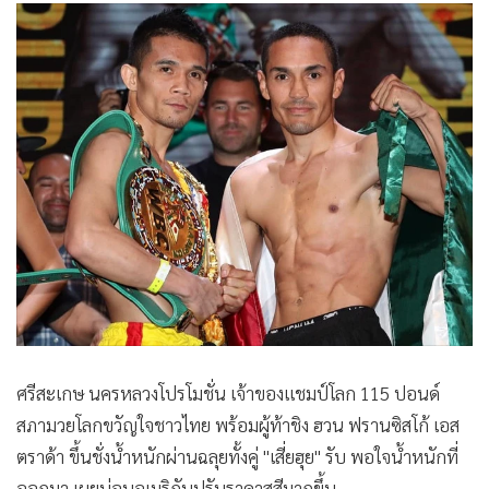
•
Good health & Well-being
•
Green Innovation & SD
•
Management & HR
•
MGR Live
•
Infographic
•
การเมือง
•
ท่องเที่ยว
•
กีฬา
•
ต่างประเทศ
•
Special Scoop
•
เศรษฐกิจ-ธุรกิจ
•
จีน
ศรีสะเกษ นครหลวงโปรโมชั่น เจ้าของแชมป์โลก 115 ปอนด์
•
ชุมชน-คุณภาพชีวิต
สภามวยโลกขวัญใจชาวไทย พร้อมผู้ท้าชิง ฮวน ฟรานซิสโก้ เอส
•
อาชญากรรม
ตราด้า ขึ้นชั่งน้ำหนักผ่านฉลุยทั้งคู่ "เสี่ยฮุย" รับ พอใจน้ำหนักที่
•
Motoring
ออกมา เผยบ่อนอเมริกันปรับราคาสูสีมากขึ้น