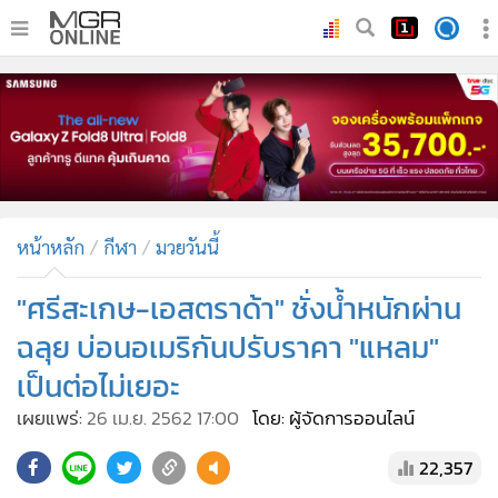
•
หน้าหลัก
•
ทันเหตุการณ์
•
ภาคใต้
•
ภูมิภาค
•
Online Section
หน้าหลัก
กีฬา
มวยวันนี้
•
บันเทิง
•
ผู้จัดการรายวัน
"ศรีสะเกษ-เอสตราด้า" ชั่งน้ำหนักผ่าน
•
คอลัมนิสต์
ฉลุย บ่อนอเมริกันปรับราคา "แหลม"
•
ละคร
เป็นต่อไม่เยอะ
•
CbizReview
เผยแพร่:
26 เม.ย. 2562 17:00
โดย: ผู้จัดการออนไลน์
•
Cyber BIZ
•
ผู้จัดกวน
22,357