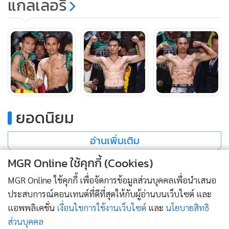
แกลเลอรี
มองว่าการชกอาจสูสีขึ้นไม่ห่างชั้นกันเหมือนไฟต์แรก และคงจะ
มีคนเม็กซิกันเชื้อสายอเมริกันเข้ามาเชียร์ในสนามกันเยอะมาก
สำหรับ ศรีสะเกษ นครหลวงโปรโมชั่น จะขึ้นป้องกันแชมป์สภา
มวยโลก WBC รุ่นซูเปอร์ฟลายเวต 115 ปอนด์ กับ ฮวน ฟรานซิส
โก้ เอสตราด้า ยอดกำปั้นเม็กซิกัน ในวันศุกร์ที่ 26 เมษายน 2562
ตามเวลาท้องถิ่น ตรงกับเช้าวันเสาร์ที่ 27 เมษายน 2562 ตาม
เวลาประเทศไทย ทางเวิร์คพอยท์ ทีวี ช่อง 23 ถ่ายทอดสด
ยอดนิยม
อ่านเพิ่มเติม
MGR Online ใช้คุกกี้ (Cookies)
ข่าวในหมวดล่าสุด
MGR Online ใช้คุกกี้ เพื่อจัดการข้อมูลส่วนบุคคลเพื่อนำเสนอ
ประสบการณ์คอนเทนต์ที่ดีที่สุดให้กับผู้อ่านบนเว็บไซต์ และ
แอพพลิเคชั่น
เงื่อนไขการใช้งานเว็บไซต์
และ
นโยบายสิทธิ
"เสือคิม" ยอมรับ ชนะน็อก "นาบิล" เพราะดวงดี
1
เซอร์ไพรส์รับโบนัสจาก "ชาตรี" 1.7 ล้านบาท
ส่วนบุคคล