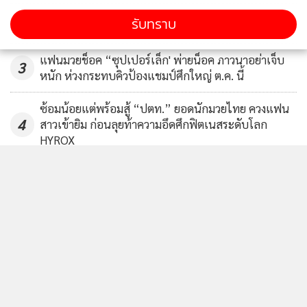
รับทราบ
2
แฟนมวยช็อค “ซุปเปอร์เล็ก' พ่ายน็อค ภาวนาอย่าเจ็บ
3
หนัก ห่วงกระทบคิวป้องแชมป์ศึกใหญ่ ต.ค. นี้
ซ้อมน้อยแต่พร้อมสู้ “ปตท.” ยอดนักมวยไทย ควงแฟน
4
สาวเข้ายิม ก่อนลุยท้าความอึดศึกฟิตเนสระดับโลก
HYROX
ข่าวอื่นในหมวด