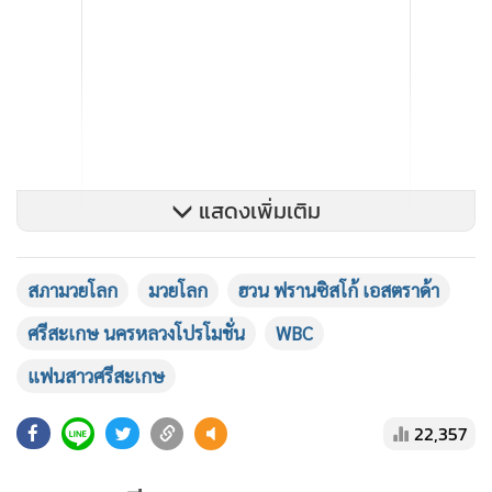
แสดงเพิ่มเติม
สภามวยโลก
มวยโลก
ฮวน ฟรานซิสโก้ เอสตราด้า
ศรีสะเกษ นครหลวงโปรโมชั่น
WBC
แฟนสาวศรีสะเกษ
ขณะที่บ่อนรับพนันถูกกฎหมายในสหรัฐอเมริกามีการขยับราคา
22,357
ของไฟต์นี้ โดยมีการปรับให้ราคาจากศรีสะเกษที่เป็นต่อเอส
ตราด้าพอสมควรนั้น มีแต้มต่อลดลงจากเดิมเล็กน้อย เนื่องจาก